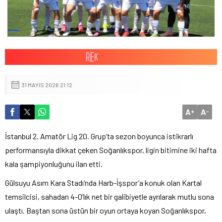
31 MAYIS 2026 21:12
A
A
+
-
İstanbul 2. Amatör Lig 20. Grup’ta sezon boyunca istikrarlı
performansıyla dikkat çeken Soğanlıkspor, ligin bitimine iki hafta
kala şampiyonluğunu ilan etti.
Gülsuyu Asım Kara Stadı’nda Harb-İşspor’a konuk olan Kartal
temsilcisi, sahadan 4-0’lık net bir galibiyetle ayrılarak mutlu sona
ulaştı. Baştan sona üstün bir oyun ortaya koyan Soğanlıkspor,