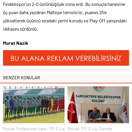
Fındıklıspor’un 2-0 üstünlüğüyle sona erdi. Bu sonuçla hanesine
üç puan daha yazdıran Maltepe temsilcisi, puanını 25’e
yükselterek üçüncü sıradaki yerini korudu ve Play-Off yarışındaki
iddiasını sürdürdü.
Murat Nazik
BENZER KONULAR
Manşet
,
Profesyonel Ligler
,
TFF 3. Lig
Manşet
,
TFF 3. Lig
,
Transfer