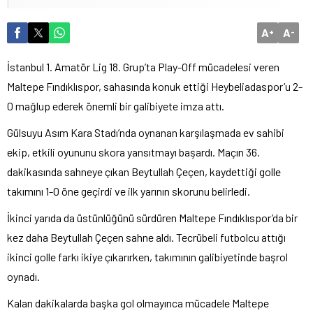
A
A
+
-
İstanbul 1. Amatör Lig 18. Grup’ta Play-Off mücadelesi veren
Maltepe Fındıklıspor, sahasında konuk ettiği Heybeliadaspor’u 2-
0 mağlup ederek önemli bir galibiyete imza attı.
Gülsuyu Asım Kara Stadı’nda oynanan karşılaşmada ev sahibi
ekip, etkili oyununu skora yansıtmayı başardı. Maçın 36.
dakikasında sahneye çıkan Beytullah Çeçen, kaydettiği golle
takımını 1-0 öne geçirdi ve ilk yarının skorunu belirledi.
İkinci yarıda da üstünlüğünü sürdüren Maltepe Fındıklıspor’da bir
kez daha Beytullah Çeçen sahne aldı. Tecrübeli futbolcu attığı
ikinci golle farkı ikiye çıkarırken, takımının galibiyetinde başrol
oynadı.
Kalan dakikalarda başka gol olmayınca mücadele Maltepe