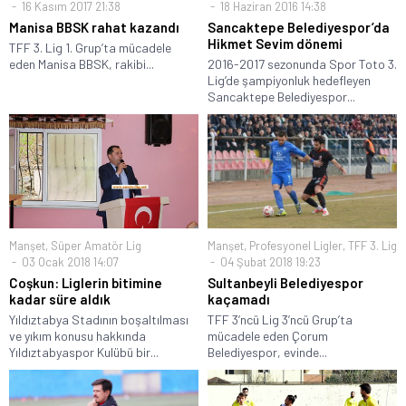
16 Kasım 2017 21:38
18 Haziran 2016 14:38
Manisa BBSK rahat kazandı
Sancaktepe Belediyespor’da
Hikmet Sevim dönemi
TFF 3. Lig 1. Grup’ta mücadele
eden Manisa BBSK, rakibi...
2016-2017 sezonunda Spor Toto 3.
Lig’de şampiyonluk hedefleyen
Sancaktepe Belediyespor...
Manşet
,
Süper Amatör Lig
Manşet
,
Profesyonel Ligler
,
TFF 3. Lig
03 Ocak 2018 14:07
04 Şubat 2018 19:23
Coşkun: Liglerin bitimine
Sultanbeyli Belediyespor
kadar süre aldık
kaçamadı
Yıldıztabya Stadının boşaltılması
TFF 3’ncü Lig 3’ncü Grup’ta
ve yıkım konusu hakkında
mücadele eden Çorum
Yıldıztabyaspor Kulübü bir...
Belediyespor, evinde...