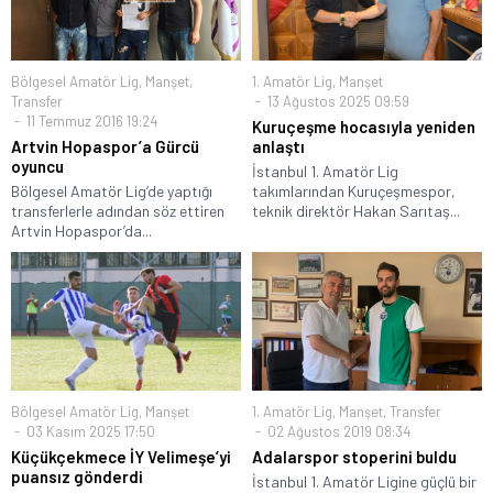
Bölgesel Amatör Lig
,
Manşet
,
1. Amatör Lig
,
Manşet
Transfer
13 Ağustos 2025 09:59
11 Temmuz 2016 19:24
Kuruçeşme hocasıyla yeniden
Artvin Hopaspor’a Gürcü
anlaştı
oyuncu
İstanbul 1. Amatör Lig
Bölgesel Amatör Lig’de yaptığı
takımlarından Kuruçeşmespor,
transferlerle adından söz ettiren
teknik direktör Hakan Sarıtaş...
Artvin Hopaspor’da...
Bölgesel Amatör Lig
,
Manşet
1. Amatör Lig
,
Manşet
,
Transfer
03 Kasım 2025 17:50
02 Ağustos 2019 08:34
Küçükçekmece İY Velimeşe’yi
Adalarspor stoperini buldu
puansız gönderdi
İstanbul 1. Amatör Ligine güçlü bir