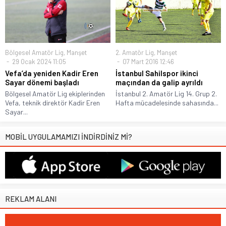
Bölgesel Amatör Lig
,
Manşet
2. Amatör Lig
,
Manşet
29 Ocak 2024 11:05
07 Mart 2016 12:46
Vefa’da yeniden Kadir Eren
İstanbul Sahilspor ikinci
Sayar dönemi başladı
maçından da galip ayrıldı
Bölgesel Amatör Lig ekiplerinden
İstanbul 2. Amatör Lig 14. Grup 2.
Vefa, teknik direktör Kadir Eren
Hafta mücadelesinde sahasında...
Sayar...
MOBİL UYGULAMAMIZI İNDİRDİNİZ Mİ?
REKLAM ALANI