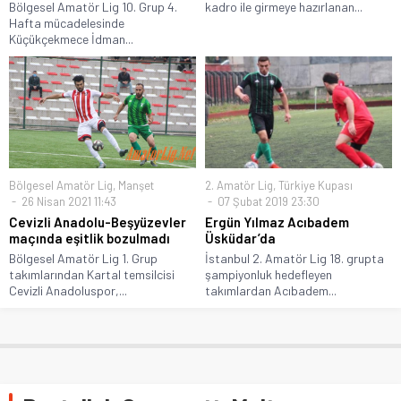
Bölgesel Amatör Lig 10. Grup 4.
kadro ile girmeye hazırlanan...
Hafta mücadelesinde
Küçükçekmece İdman...
Bölgesel Amatör Lig
,
Manşet
2. Amatör Lig
,
Türkiye Kupası
26 Nisan 2021 11:43
07 Şubat 2019 23:30
Cevizli Anadolu-Beşyüzevler
Ergün Yılmaz Acıbadem
maçında eşitlik bozulmadı
Üsküdar’da
Bölgesel Amatör Lig 1. Grup
İstanbul 2. Amatör Lig 18. grupta
takımlarından Kartal temsilcisi
şampiyonluk hedefleyen
Cevizli Anadoluspor,...
takımlardan Acıbadem...