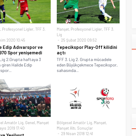
t
,
Profesyonel Ligler
,
TFF 3.
Manşet
,
Profesyonel Ligler
,
TFF 3.
Lig
kim 2020 10:45
25 Şubat 2020 09:52
e Edip Adıvarspor ve
Tepecikspor Play-Off kilidini
1970 Spor yenişemedi
açtı
Lig 2.Grupta haftaya 3
TFF 3. Lig 2. Grupta mücadele
 giren Halide Edip
eden Büyükçekmece Tepecikspor,
spor...
sahasında...
el Amatör Lig
,
Genel
,
Manşet
Bölgesel Amatör Lig
,
Manşet
,
ayıs 2019 17:40
Manşet Altı
,
Sonuçlar
29 Nisan 2018 12:41
ya Yeşilyurt