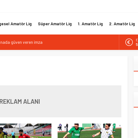
gesel Amatör Lig
Süper Amatör Lig
1. Amatör Lig
2. Amatör Lig
E
kanada güven veren imza
5
tif direktörlük görevine Mehmet Şahin getirildi
A
6
i hücum hattını güçlendirdi
biyle yola devam ediyor
B
1
gısız ile yeniden
D
4
REKLAM ALANI