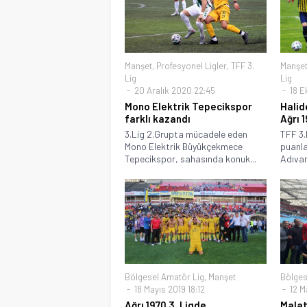
Manşet
,
Profesyonel Ligler
,
TFF 3.
Manşe
Lig
Lig
20 Aralık 2020 22:45
18 E
Mono Elektrik Tepecikspor
Halid
farklı kazandı
Ağrı 
3.Lig 2.Grupta mücadele eden
TFF 3.
Mono Elektrik Büyükçekmece
puanla
Tepecikspor, sahasında konuk...
Adıvar
Bölgesel Amatör Lig
,
Manşet
Bölges
18 Mayıs 2019 18:12
12 M
Ağrı 1970 3. Ligde
Malat