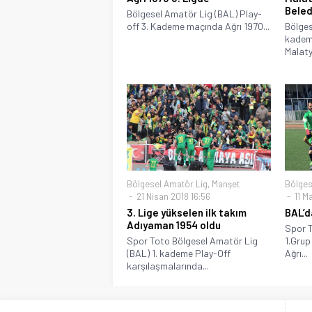
Beled
Bölgesel Amatör Lig (BAL) Play-
off 3. Kademe maçında Ağrı 1970...
Bölges
kadem
Malatya
Bölgesel Amatör Lig
,
Manşet
Bölges
21 Nisan 2018 16:56
11 Ma
3. Lige yükselen ilk takım
BAL’d
Adıyaman 1954 oldu
Spor T
Spor Toto Bölgesel Amatör Lig
1.Grup
(BAL) 1. kademe Play-Off
Ağrı...
karşılaşmalarında...