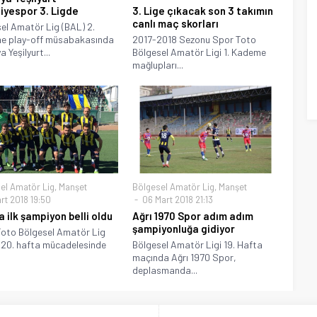
iyespor 3. Ligde
3. Lige çıkacak son 3 takımın
canlı maç skorları
el Amatör Lig (BAL) 2.
e play-off müsabakasında
2017-2018 Sezonu Spor Toto
 Yeşilyurt...
Bölgesel Amatör Ligi 1. Kademe
mağlupları...
el Amatör Lig
,
Manşet
Bölgesel Amatör Lig
,
Manşet
rt 2018 19:50
06 Mart 2018 21:13
a ilk şampiyon belli oldu
Ağrı 1970 Spor adım adım
şampiyonluğa gidiyor
oto Bölgesel Amatör Lig
 20. hafta mücadelesinde
Bölgesel Amatör Ligi 19. Hafta
maçında Ağrı 1970 Spor,
deplasmanda...