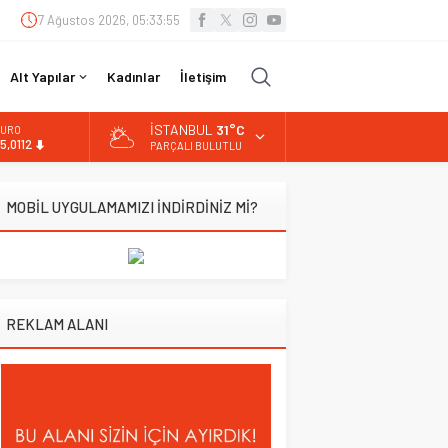
7 Ağustos 2026, 05:33:55
Alt Yapılar
Kadınlar
İletişim
İSTANBUL
31°C
URO
5,0112
PARÇALI BULUTLU
LTIN
.519,97
MOBİL UYGULAMAMIZI İNDİRDİNİZ Mİ?
İST
3.798,82
OLAR
7,7025
REKLAM ALANI