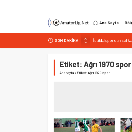
Ana Sayfa
Böl
SON DAKİKA
İstiklalspor’dan sol 
Paşabahçespor’da spor
İstanbul Gençlerbirliğ
Etiket:
Ağrı 1970 spor
Vardarspor teknik eki
Anasayfa
»
Etiket: Ağrı 1970 spor
Kuzeyin Kaplanları Kay