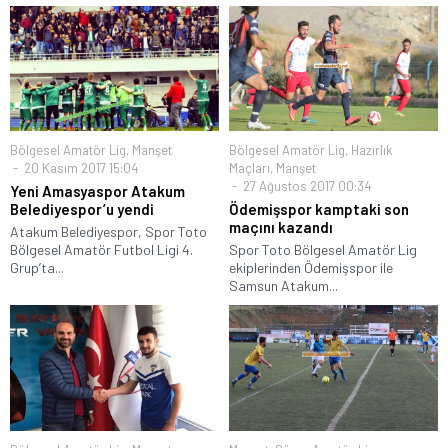
Bölgesel Amatör Lig
,
Manşet
Bölgesel Amatör Lig
,
Hazırlık
20 Kasım 2017 15:04
Maçları
,
Manşet
27 Ağustos 2017 00:34
Yeni Amasyaspor Atakum
Belediyespor’u yendi
Ödemişspor kamptaki son
maçını kazandı
Atakum Belediyespor, Spor Toto
Bölgesel Amatör Futbol Ligi 4.
Spor Toto Bölgesel Amatör Lig
Grup’ta...
ekiplerinden Ödemişspor ile
Samsun Atakum...