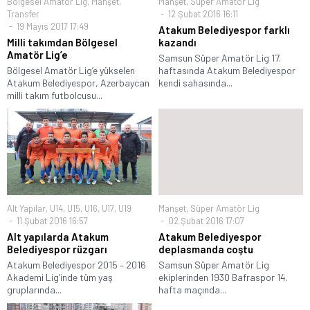
Bölgesel Amatör Lig
,
Manşet
,
Manşet
,
Süper Amatör Lig
Transfer
12 Şubat 2016 16:11
19 Mayıs 2017 17:49
Atakum Belediyespor farklı
Milli takımdan Bölgesel
kazandı
Amatör Lig’e
Samsun Süper Amatör Lig 17.
Bölgesel Amatör Lig’e yükselen
haftasında Atakum Belediyespor
Atakum Belediyespor, Azerbaycan
kendi sahasında...
milli takım futbolcusu...
Alt Yapılar
,
U14
,
U15
,
U16
,
U17
,
U19
Manşet
,
Süper Amatör Lig
11 Şubat 2016 16:57
02 Şubat 2016 17:07
Alt yapılarda Atakum
Atakum Belediyespor
Belediyespor rüzgarı
deplasmanda coştu
Atakum Belediyespor 2015 – 2016
Samsun Süper Amatör Lig
Akademi Lig’inde tüm yaş
ekiplerinden 1930 Bafraspor 14.
gruplarında...
hafta maçında...