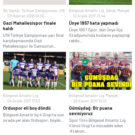
Alt Yapılar
,
Türkiye Şampiyonası
,
U19
Bölgesel Amatör Lig
,
Genel
,
Manşet
03 Haziran 2018 01:06
12 Aralık 2017 21:44
Gazi Mahallesispor finale
Ünye 1957 hata yapmadı
kaldı
Ünye 1957 Spor, dün Ünye İlçe
U19 Türkiye Şampiyonası yarı final
Stadyumu’nda kozlarını paylaştığı
karşılaşmasında Gazi
rakibi...
Mahallesispor ile Samsun’un...
Bölgesel Amatör Lig
Bölgesel Amatör Lig
,
Manşet
04 Aralık 2017 17:53
29 Kasım 2017 10:13
Orduspor eli boş döndü
Gümüşdağ: Bir puana
seviniyoruz
Bölgesel Amatör lig 4.Grup’ta son
sırada yer alan Orduspor, büyük...
Spor Toto Bölgesel Amatör Lig
4’üncü Grup’ta mücadele eden
Atakum...