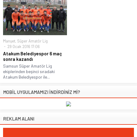
Manşet
,
Süper Amatör Lig
29 Ocak 2016 17:06
Atakum Belediyespor 6 maç
sonra kazandı
Samsun Süper Amatör Lig
ekiplerinden beşinci sıradaki
Atakum Belediyespor ile...
MOBİL UYGULAMAMIZI İNDİRDİNİZ Mİ?
REKLAM ALANI