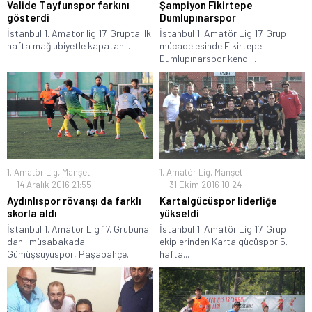
Valide Tayfunspor farkını
Şampiyon Fikirtepe
gösterdi
Dumlupınarspor
İstanbul 1. Amatör lig 17. Grupta ilk
İstanbul 1. Amatör Lig 17. Grup
hafta mağlubiyetle kapatan...
mücadelesinde Fikirtepe
Dumlupınarspor kendi...
1. Amatör Lig
,
Manşet
1. Amatör Lig
,
Manşet
14 Aralık 2016 21:55
31 Ekim 2016 10:24
Aydınlıspor rövanşı da farklı
Kartalgücüspor liderliğe
skorla aldı
yükseldi
İstanbul 1. Amatör Lig 17. Grubuna
İstanbul 1. Amatör Lig 17. Grup
dahil müsabakada
ekiplerinden Kartalgücüspor 5.
Gümüşsuyuspor, Paşabahçe...
hafta...