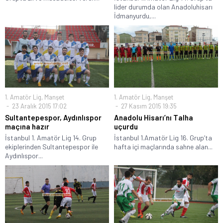
lider durumda olan Anadoluhisarı
İdmanyurdu,...
1. Amatör Lig
,
Manşet
1. Amatör Lig
,
Manşet
23 Aralık 2015 17:02
27 Kasım 2015 19:35
Sultantepespor, Aydınlıspor
Anadolu Hisarı’nı Talha
maçına hazır
uçurdu
İstanbul 1. Amatör Lig 14. Grup
İstanbul 1.Amatör Lig 16. Grup’ta
ekiplerinden Sultantepespor ile
hafta içi maçlarında sahne alan...
Aydınlıspor...