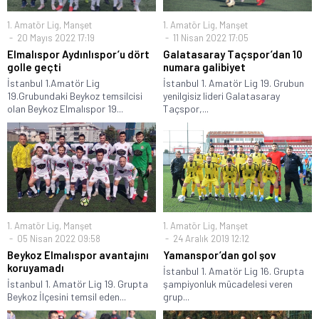
1. Amatör Lig
,
Manşet
1. Amatör Lig
,
Manşet
20 Mayıs 2022 17:19
11 Nisan 2022 17:05
Elmalıspor Aydınlıspor’u dört
Galatasaray Taçspor’dan 10
golle geçti
numara galibiyet
İstanbul 1.Amatör Lig
İstanbul 1. Amatör Lig 19. Grubun
19.Grubundaki Beykoz temsilcisi
yenilgisiz lideri Galatasaray
olan Beykoz Elmalıspor 19...
Taçspor,...
1. Amatör Lig
,
Manşet
1. Amatör Lig
,
Manşet
05 Nisan 2022 09:58
24 Aralık 2019 12:12
Beykoz Elmalıspor avantajını
Yamanspor’dan gol şov
koruyamadı
İstanbul 1. Amatör Lig 16. Grupta
İstanbul 1. Amatör Lig 19. Grupta
şampiyonluk mücadelesi veren
Beykoz İlçesini temsil eden...
grup...