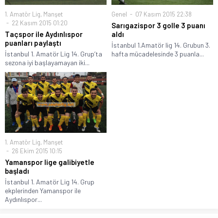
1. Amatör Lig
,
Manşet
Genel
07 Kasım 2015 22:38
22 Kasım 2015 01:20
Sarıgazispor 3 golle 3 puanı
Taçspor ile Aydınlıspor
aldı
puanları paylaştı
İstanbul 1.Amatör lig 14. Grubun 3.
İstanbul 1. Amatör Lig 14. Grup’ta
hafta mücadelesinde 3 puanla...
sezona iyi başlayamayan iki...
1. Amatör Lig
,
Manşet
26 Ekim 2015 10:15
Yamanspor lige galibiyetle
başladı
İstanbul 1. Amatör Lig 14. Grup
ekplerinden Yamanspor ile
Aydınlıspor...