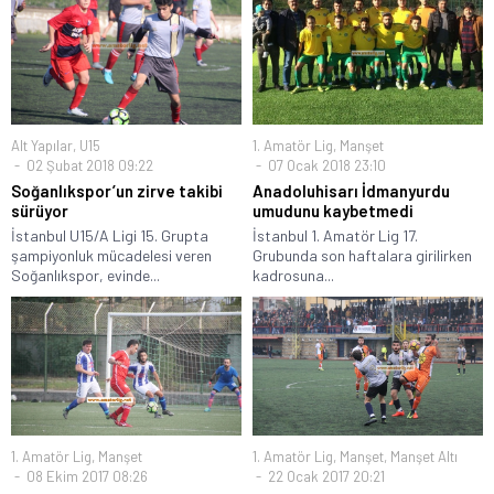
Alt Yapılar
,
U15
1. Amatör Lig
,
Manşet
02 Şubat 2018 09:22
07 Ocak 2018 23:10
Soğanlıkspor’un zirve takibi
Anadoluhisarı İdmanyurdu
sürüyor
umudunu kaybetmedi
İstanbul U15/A Ligi 15. Grupta
İstanbul 1. Amatör Lig 17.
şampiyonluk mücadelesi veren
Grubunda son haftalara girilirken
Soğanlıkspor, evinde...
kadrosuna...
1. Amatör Lig
,
Manşet
1. Amatör Lig
,
Manşet
,
Manşet Altı
08 Ekim 2017 08:26
22 Ocak 2017 20:21