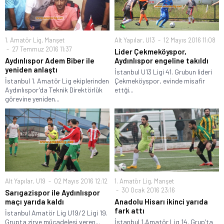
1. Amatör Lig
,
Manşet
Alt Yapılar
,
U13
12 Mayıs 2016 11:08
27 Temmuz 2016 11:37
Lider Çekmeköyspor,
Aydınlıspor Adem Biber ile
Aydınlıspor engeline takıldı
yeniden anlaştı
İstanbul U13 Ligi 41. Grubun lideri
İstanbul 1. Amatör Lig ekiplerinden
Çekmeköyspor, evinde misafir
Aydınlıspor’da Teknik Direktörlük
ettği...
görevine yeniden...
Alt Yapılar
,
U19
02 Mayıs 2016 12:12
1. Amatör Lig
,
Manşet
30 Ocak 2016 23:16
Sarıgazispor ile Aydınlıspor
maçı yarıda kaldı
Anadolu Hisarı ikinci yarıda
fark attı
İstanbul Amatör Lig U19/2 Ligi 19.
Grupta zirve mücadelesi veren...
İstanbul 1.Amatör Lig 14. Grup’ta