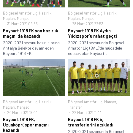
Bölgesel Amatör Lig
,
Hazırlık
Bölgesel Amatör Lig
,
Hazırlık
Maçları
,
Manşet
Maçları
,
Manşet
31 Mart 2021 09:56
28 Mart 2021 22:53
Bayburt 1918 FK son hazırlık
Bayburt 1918 FK Aydın
maçını da kazandı
Yıldızspor’u rahat geçti
2020-2021 sezonu hazırlıklarına
2020-2021 sezonunda Bölgesel
Antalya Belekte devam eden
Amatör Lig (BAL)’de mücadele
Bayburt 1918 FK,...
edecek olan Bayburt...
Bölgesel Amatör Lig
,
Hazırlık
Bölgesel Amatör Lig
,
Manşet
,
Maçları
,
Manşet
Transfer
24 Mart 2021 18:44
22 Mart 2021 11:44
Bayburt 1918 FK,
Bayburt 1918 FK iç
Uzunköprüspor maçını
transferlerini açıkladı
kazandı
2020-2021 sezonunda Bölgesel