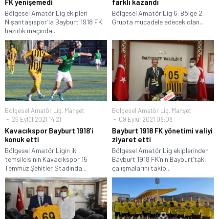
FK yenişemedi
farklı kazandı
Bölgesel Amatör Lig ekipleri
Bölgesel Amatör Lig 6. Bölge 2.
Nişantaşıspor’la Bayburt 1918 FK
Grupta mücadele edecek olan...
hazırlık maçında...
Bölgesel Amatör Lig
,
Manşet
Bölgesel Amatör Lig
,
Manşet
26 Eylül 2021 14:21
09 Eylül 2021 08:08
Kavacıkspor Bayburt 1918’i
Bayburt 1918 FK yönetimi valiyi
konuk etti
ziyaret etti
Bölgesel Amatör Ligin iki
Bölgesel Amatör Lig ekiplerinden
temsilcisinin Kavacıkspor 15
Bayburt 1918 FK’nın Bayburt’taki
Temmuz Şehitler Stadında...
çalışmalarını takip...