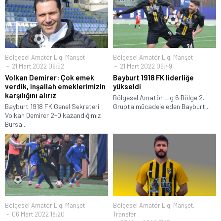
Bölgesel Amatör Lig
,
Manşet
Bölgesel Amatör Lig
,
Manşet
21 Mart 2022 09:52
21 Mart 2022 09:49
Volkan Demirer: Çok emek
Bayburt 1918 FK liderliğe
verdik, inşallah emeklerimizin
yükseldi
karşılığını alırız
Bölgesel Amatör Lig 6 Bölge 2.
Bayburt 1918 FK Genel Sekreteri
Grupta mücadele eden Bayburt...
Volkan Demirer 2-0 kazandığımız
Bursa...
Bölgesel Amatör Lig
,
Manşet
Bölgesel Amatör Lig
,
Manşet
,
06 Mart 2022 18:20
Transfer