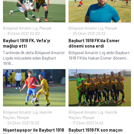
Bölgesel Amatör Lig
,
Manşet
Bölgesel Amatör Lig
,
Manşet
31 Ekim 2021 20:00
25 Ekim 2021 20:32
Bayburt 1918 FK, Vefa’yı
Bayburt 1918 FK’da Esmer
mağlup etti
dönemi sona erdi
Tarihinde ilk defa Bölgesel Amatör
Bölgesel Amatör Lig ekibi Bayburt
Ligde mücadele eden Bayburt
1918 FK’da Hakan Esmer dönemi...
1918...
Bölgesel Amatör Lig
,
Hazırlık
Bölgesel Amatör Lig
,
Hazırlık
Maçları
,
Manşet
Maçları
,
Manşet
24 Ekim 2021 15:03
17 Ekim 2021 14:43
Nişantaşıspor ile Bayburt 1918
Bayburt 1918 FK son maçını