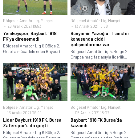
Bölgesel Amatör Lig
,
Manşet
Bölgesel Amatör Lig
,
Manşet
26 Aralık 2021 19:53
13 Aralık 2021 15:58
Yeniköyspor, Bayburt 1918
Bünyamin Yazoğlu: Transfer
FK’ya direnemedi
konusunda ciddi
çalışmalarımız var
Bölgesel Amatör Lig 6 Bölge 2.
Grupta mücadele eden Bayburt...
Bölgesel Amatör Lig 6. Bölge 2.
Grupta maç fazlasıyla liderlik...
Bölgesel Amatör Lig
,
Manşet
Bölgesel Amatör Lig
,
Manşet
13 Aralık 2021 09:49
05 Aralık 2021 18:02
Lider Bayburt 1918 FK, Bursa
Bayburt 1918 FK Bursa’da
Zaferspor’u da geçti
kazandı
Bölgesel Amatör Lig 6 Bölge 2.
Bölgesel Amatör Lig 6 Bölge 2.
Grupta mücadele eden Bayburt...
Grupta mücadele eden Bayburt...