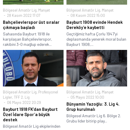
Bölgesel Amatör Lig
,
Manşet
Bölgesel Amatör Lig
,
Manşet
28 Kasım 2022 17:07
08 Kasım 2022 15:00
Bahçelievlerspor üst sıralar
Bayburt 1908 evinde Hendek
çıkmaya başladı
Dereköy’e kaybetti
Sahasında Bayburt 1918 ile
Geçtiğimiz hafta Çorlu 1947’yi
karşılaşan Bahçelievlerspor,
deplasmanda yenerek moral bulan
rakibini 3-0 mağlup ederek...
Bayburt 1908,...
Bölgesel Amatör Lig
,
Profesyonel
Bölgesel Amatör Lig
,
Manşet
Ligler
,
TFF 2. Lig
05 Mayıs 2022 10:00
06 Mayıs 2022 20:29
Bünyamin Yazoğlu: 3. Lig 4.
Bayburt 1918 FK’dan Bayburt
Grup kurulmalı
Özel İdare Spor’a büyük
Bölgesel Amatör Lig 6. Bölge 2.
destek
Grubu lider bitirip play...
Bölgesel Amatör Lig ekiplerinden