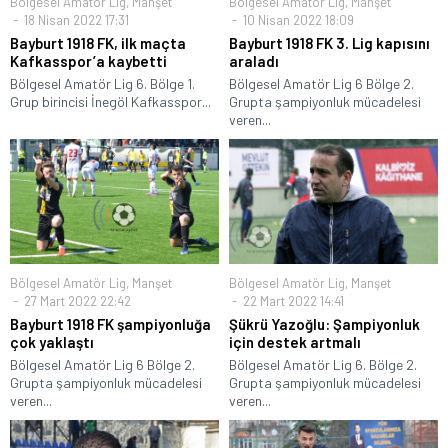
Bölgesel Amatör Lig
,
Manşet
Bölgesel Amatör Lig
,
Manşet
18 Nisan 2022 17:31
10 Nisan 2022 18:09
Bayburt 1918 FK, ilk maçta
Bayburt 1918 FK 3. Lig kapısını
Kafkasspor’a kaybetti
araladı
Bölgesel Amatör Lig 6. Bölge 1.
Bölgesel Amatör Lig 6 Bölge 2.
Grup birincisi İnegöl Kafkasspor...
Grupta şampiyonluk mücadelesi
veren...
Bölgesel Amatör Lig
,
Manşet
Bölgesel Amatör Lig
,
Manşet
27 Mart 2022 22:42
22 Mart 2022 14:41
Bayburt 1918 FK şampiyonluğa
Şükrü Yazoğlu: Şampiyonluk
çok yaklaştı
için destek artmalı
Bölgesel Amatör Lig 6 Bölge 2.
Bölgesel Amatör Lig 6. Bölge 2.
Grupta şampiyonluk mücadelesi
Grupta şampiyonluk mücadelesi
veren...
veren...