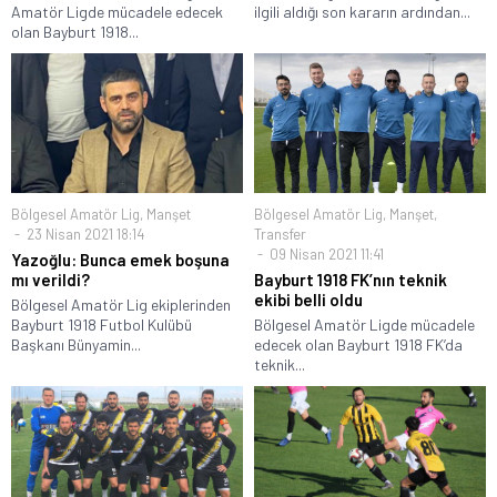
Amatör Ligde mücadele edecek
ilgili aldığı son kararın ardından...
olan Bayburt 1918...
Bölgesel Amatör Lig
,
Manşet
Bölgesel Amatör Lig
,
Manşet
,
23 Nisan 2021 18:14
Transfer
09 Nisan 2021 11:41
Yazoğlu: Bunca emek boşuna
mı verildi?
Bayburt 1918 FK’nın teknik
ekibi belli oldu
Bölgesel Amatör Lig ekiplerinden
Bayburt 1918 Futbol Kulübü
Bölgesel Amatör Ligde mücadele
Başkanı Bünyamin...
edecek olan Bayburt 1918 FK’da
teknik...