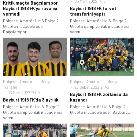
03 Mart 2022 17:15
Kritik maçta Bağcılarspor,
Bayburt 1918 FK’ya rövanşı
Bayburt 1918 FK forvet
vermedi
transferini yaptı
Bölgesel Amatör Lig 6 Bölge 2.
Bölgesel Amatör Lig 6. Bölge 2.
Grupta mücadele eden
Grupta şampiyonluk mücadelesi
Bağcılarspor,...
veren...
Bölgesel Amatör Lig
,
Manşet
,
Bölgesel Amatör Lig
,
Manşet
Transfer
26 Şubat 2022 21:40
03 Mart 2022 17:09
Bayburt 1918 FK zorlansa da
Bayburt 1918 FK’da 3 ayrılık
kazandı
Bölgesel Amatör Lig 6. Bölge 2.
Bölgesel Amatör Lig 6 Bölge 2.
Grupta şampiyonluk mücadelesi
Grupta mücadele eden Bayburt...
veren...