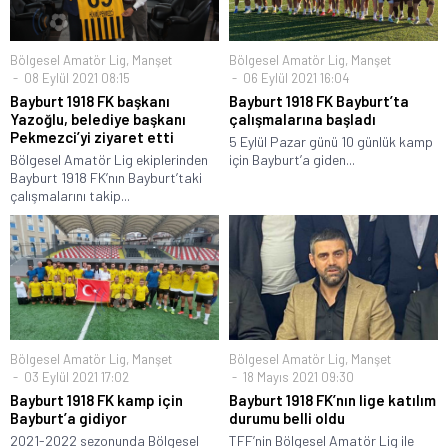
Bölgesel Amatör Lig
,
Manşet
Bölgesel Amatör Lig
,
Manşet
08 Eylül 2021 08:15
06 Eylül 2021 16:04
Bayburt 1918 FK başkanı
Bayburt 1918 FK Bayburt’ta
Yazoğlu, belediye başkanı
çalışmalarına başladı
Pekmezci’yi ziyaret etti
5 Eylül Pazar günü 10 günlük kamp
Bölgesel Amatör Lig ekiplerinden
için Bayburt’a giden...
Bayburt 1918 FK’nın Bayburt’taki
çalışmalarını takip...
Bölgesel Amatör Lig
,
Manşet
Bölgesel Amatör Lig
,
Manşet
03 Eylül 2021 17:02
18 Mayıs 2021 09:30
Bayburt 1918 FK kamp için
Bayburt 1918 FK’nın lige katılım
Bayburt’a gidiyor
durumu belli oldu
2021-2022 sezonunda Bölgesel
TFF’nin Bölgesel Amatör Lig ile