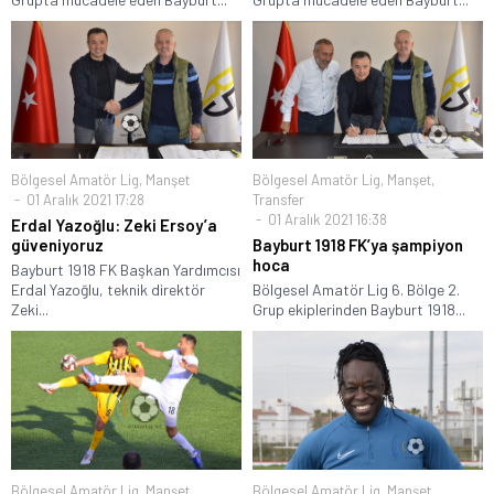
Bölgesel Amatör Lig
,
Manşet
Bölgesel Amatör Lig
,
Manşet
,
01 Aralık 2021 17:28
Transfer
01 Aralık 2021 16:38
Erdal Yazoğlu: Zeki Ersoy’a
güveniyoruz
Bayburt 1918 FK’ya şampiyon
hoca
Bayburt 1918 FK Başkan Yardımcısı
Erdal Yazoğlu, teknik direktör
Bölgesel Amatör Lig 6. Bölge 2.
Zeki...
Grup ekiplerinden Bayburt 1918...
Bölgesel Amatör Lig
,
Manşet
Bölgesel Amatör Lig
,
Manşet