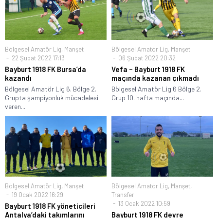
Bölgesel Amatör Lig
,
Manşet
Bölgesel Amatör Lig
,
Manşet
22 Şubat 2022 17:13
06 Şubat 2022 20:32
Bayburt 1918 FK Bursa’da
Vefa – Bayburt 1918 FK
kazandı
maçında kazanan çıkmadı
Bölgesel Amatör Lig 6. Bölge 2.
Bölgesel Amatör Lig 6 Bölge 2.
Grupta şampiyonluk mücadelesi
Grup 10. hafta maçında...
veren...
Bölgesel Amatör Lig
,
Manşet
Bölgesel Amatör Lig
,
Manşet
,
19 Ocak 2022 16:29
Transfer
13 Ocak 2022 10:59
Bayburt 1918 FK yöneticileri
Antalya’daki takımlarını
Bayburt 1918 FK devre