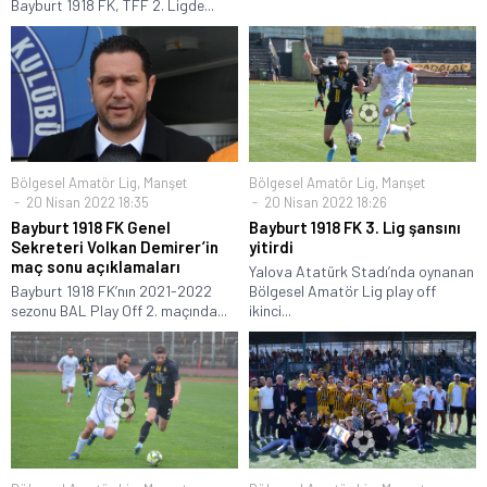
Bayburt 1918 FK, TFF 2. Ligde...
Bölgesel Amatör Lig
,
Manşet
Bölgesel Amatör Lig
,
Manşet
20 Nisan 2022 18:35
20 Nisan 2022 18:26
Bayburt 1918 FK Genel
Bayburt 1918 FK 3. Lig şansını
Sekreteri Volkan Demirer’in
yitirdi
maç sonu açıklamaları
Yalova Atatürk Stadı’nda oynanan
Bayburt 1918 FK’nın 2021-2022
Bölgesel Amatör Lig play off
sezonu BAL Play Off 2. maçında...
ikinci...