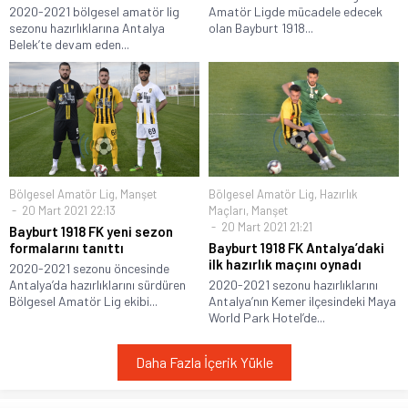
2020-2021 bölgesel amatör lig
Amatör Ligde mücadele edecek
sezonu hazırlıklarına Antalya
olan Bayburt 1918...
Belek’te devam eden...
Bölgesel Amatör Lig
,
Manşet
Bölgesel Amatör Lig
,
Hazırlık
20 Mart 2021 22:13
Maçları
,
Manşet
20 Mart 2021 21:21
Bayburt 1918 FK yeni sezon
formalarını tanıttı
Bayburt 1918 FK Antalya’daki
ilk hazırlık maçını oynadı
2020-2021 sezonu öncesinde
Antalya’da hazırlıklarını sürdüren
2020-2021 sezonu hazırlıklarını
Bölgesel Amatör Lig ekibi...
Antalya’nın Kemer ilçesindeki Maya
World Park Hotel’de...
Daha Fazla İçerik Yükle