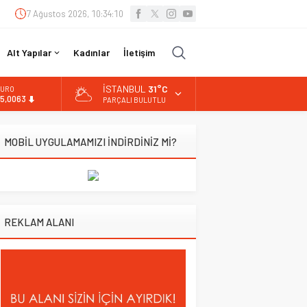
7 Ağustos 2026, 10:34:10
Alt Yapılar
Kadınlar
İletişim
İSTANBUL
31°C
URO
5,0063
PARÇALI BULUTLU
LTIN
.543,59
MOBİL UYGULAMAMIZI İNDİRDİNİZ Mİ?
İST
3.798,82
OLAR
7,7010
REKLAM ALANI