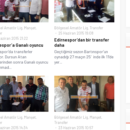
el Amatör Lig
,
Manşet
,
Bölgesel Amatör Lig
,
Transfer
er
25 Haziran 2015 19:08
aziran 2015 21:22
Edirnespor’dan bir transfer
espor’a Ganalı oyuncu
daha
spor’da transferler
Geçtiğimiz sezon Bartınspor’un
or. Dursun Atan
oynadığı 27 maçın 25′inde ilk 11’de
erinden sonra Ganalı oyuncu
yer...
mad...
el Amatör Lig
,
Manşet
,
Bölgesel Amatör Lig
,
Manşet
,
er
Transfer
aziran 2015 14:34
23 Haziran 2015 10:57