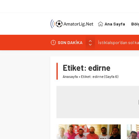
Ana Sayfa
Böl
İstiklalspor’dan sol 
SON DAKİKA
Paşabahçespor’da spor
İstanbul Gençlerbirliğ
Etiket:
edirne
Vardarspor teknik eki
Kuzeyin Kaplanları Kay
Anasayfa
»
Etiket: edirne
(Sayfa 6)