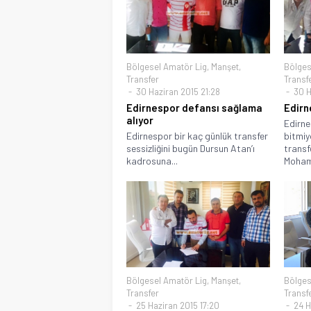
Bölgesel Amatör Lig
,
Manşet
,
Bölges
Transfer
Transf
30 Haziran 2015 21:28
30 H
Edirnespor defansı sağlama
Edirn
alıyor
Edirne
Edirnespor bir kaç günlük transfer
bitmiy
sessizliğini bugün Dursun Atan’ı
transf
kadrosuna...
Moham
Bölgesel Amatör Lig
,
Manşet
,
Bölges
Transfer
Transf
25 Haziran 2015 17:20
24 H