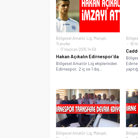
Bölgesel Amatör Lig
,
Manşet
,
Bölges
Transfer
16 Ha
17 Haziran 2015 14:59
Cadde
Hakan Açıkalın Edirnespor’da
Bölges
Bölgesel Amatör Lig ekiplerinden
Edirne
Edirnespor, 2 iç ve 1 dış...
yaptığı
Bölgesel Amatör Lig
,
Manşet
,
Bölges