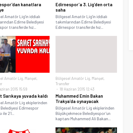
espor’dan kanatlara
Edirnespor’a 3. Lig’den orta
ye
saha
el Amatör Lig’in iddialı
Bölgesel Amatör Lig’in iddialı
arından Edirne Belediyesi
takımlarından Edirne Belediyesi
spor transferde hız...
Edirnespor transferde hız...
el Amatör Lig
,
Manşet
,
Bölgesel Amatör Lig
,
Manşet
,
er
Transfer
aziran 2015 15:59
18 Haziran 2015 12:43
 Sarıkaya yuvada kaldı
Muhammed Emin Bakan
Trakya’da oynayacak
el Amatör Lig ekiplerinden
 Belediyesi Edirnespor
Bölgesel Amatör Lig ekiplerinden
 ile 21...
Büyükçekmece Belediyespor’un
kaptanı Muhammed Ali Bakan...