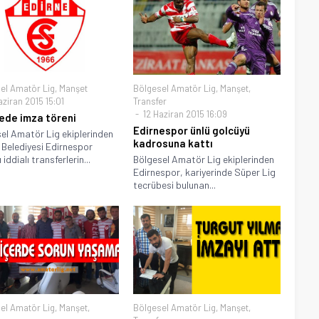
el Amatör Lig
,
Manşet
Bölgesel Amatör Lig
,
Manşet
,
ziran 2015 15:01
Transfer
12 Haziran 2015 16:09
de imza töreni
Edirnespor ünlü golcüyü
el Amatör Lig ekiplerinden
kadrosuna kattı
 Belediyesi Edirnespor
 iddialı transferlerin...
Bölgesel Amatör Lig ekiplerinden
Edirnespor, kariyerinde Süper Lig
tecrübesi bulunan...
el Amatör Lig
,
Manşet
,
Bölgesel Amatör Lig
,
Manşet
,