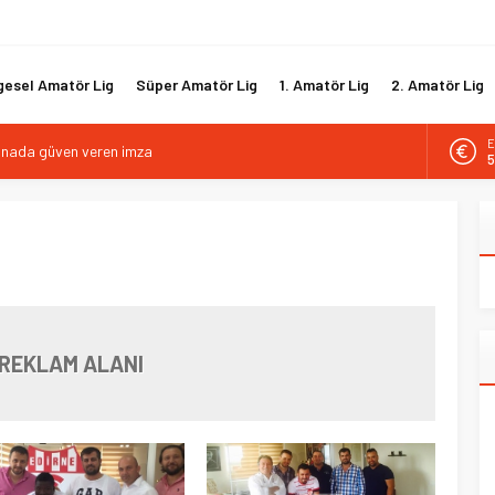
gesel Amatör Lig
Süper Amatör Lig
1. Amatör Lig
2. Amatör Lig
kanada güven veren imza
E
5
tif direktörlük görevine Mehmet Şahin getirildi
A
i hücum hattını güçlendirdi
6
biyle yola devam ediyor
B
1
gısız ile yeniden
D
4
REKLAM ALANI