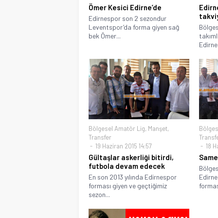
Ömer Kesici Edirne’de
Edirn
takvi
Edirnespor son 2 sezondur
Leventspor’da forma giyen sağ
Bölges
bek Ömer...
takıml
Edirne
Bölgesel Amatör Lig
,
Manşet
,
Bölges
Transfer
Transf
19 Haziran 2015 14:57
18 H
Gültaşlar askerliği bitirdi,
Samet
futbola devam edecek
Bölges
En son 2013 yılında Edirnespor
Edirne
forması giyen ve geçtiğimiz
forması
sezon...