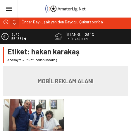
Önder Baykuşak yeniden Beyoğlu Çukurspor’da
Kulaksız Okspor’da Burak Çelik’le yola devam
İSTANBUL
29°C
EURO
55,1881
Barış Şahin Beyoğlu Çukurspor’da göreve başladı
HAFIF YAĞMURLU
Tahtakale Kartalları’ndan Beşiktaş altyapısı’na anlamlı
Etiket:
hakan karakaş
ALTIN
6.660,55
ziyaret
Anasayfa
»
Etiket: hakan karakaş
Zeytinburnuspor kaptanıyla yeniden anlaştı
BİST
13.779,39
DOLAR
MOBİL REKLAM ALANI
47,7111