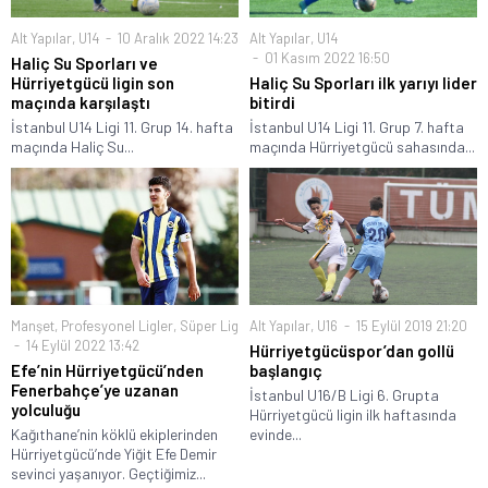
Alt Yapılar
,
U14
10 Aralık 2022 14:23
Alt Yapılar
,
U14
01 Kasım 2022 16:50
Haliç Su Sporları ve
Hürriyetgücü ligin son
Haliç Su Sporları ilk yarıyı lider
maçında karşılaştı
bitirdi
İstanbul U14 Ligi 11. Grup 14. hafta
İstanbul U14 Ligi 11. Grup 7. hafta
maçında Haliç Su...
maçında Hürriyetgücü sahasında...
Manşet
,
Profesyonel Ligler
,
Süper Lig
Alt Yapılar
,
U16
15 Eylül 2019 21:20
14 Eylül 2022 13:42
Hürriyetgücüspor’dan gollü
Efe’nin Hürriyetgücü’nden
başlangıç
Fenerbahçe’ye uzanan
İstanbul U16/B Ligi 6. Grupta
yolculuğu
Hürriyetgücü ligin ilk haftasında
Kağıthane’nin köklü ekiplerinden
evinde...
Hürriyetgücü’nde Yiğit Efe Demir
sevinci yaşanıyor. Geçtiğimiz...