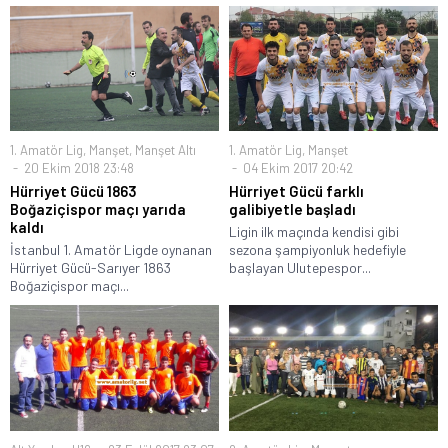
1. Amatör Lig
,
Manşet
,
Manşet Altı
1. Amatör Lig
,
Manşet
20 Ekim 2018 23:48
04 Ekim 2017 20:42
Hürriyet Gücü 1863
Hürriyet Gücü farklı
Boğaziçispor maçı yarıda
galibiyetle başladı
kaldı
Ligin ilk maçında kendisi gibi
İstanbul 1. Amatör Ligde oynanan
sezona şampiyonluk hedefiyle
Hürriyet Gücü-Sarıyer 1863
başlayan Ulutepespor...
Boğaziçispor maçı...