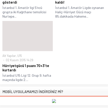
gösterdi
kaldı!
İstanbul 1. Amatör ligi 5’ncü
İstanbul 1. Amatör Ligde oynanan
grupta iki Kağıthane temsilcisi
Haliç-Hürriyet Gücü maçı
Nurtepe...
85.dakikada Hakeme...
Alt Yapılar
,
U15
02 Kasım 2015 14:29
Hürriyetgücü 1 puanı 70+3’te
kurtardı
İstanbul U15 Ligi 12. Grup 9. hafta
maçında ligde 2....
MOBİL UYGULAMAMIZI İNDİRDİNİZ Mİ?