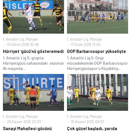
1. Amatör Lig
,
Manşet
1. Amatör Lig
,
Manşet
04 Ekim 2016 10:48
11 Ocak 2016 13:40
Hürriyet ‘gücü’nü gösteremedi
GOP Barbarosspor yükselişte
1. Amatör Lig 5. grupta
1. Amatör Lig 5. Grup
Hürriyetgücü sahasındaki sezonun
mücadelesinde GOP Barbarosspor
ilk maçında...
Hürriyetgücüspor’u Küçükköy...
1. Amatör Lig
,
Manşet
1. Amatör Lig
,
Manşet
29 Kasım 2015 20:07
15 Kasım 2015 09:57
Sanayi Mahallesi gücünü
Çok güzel başladı, yarıda