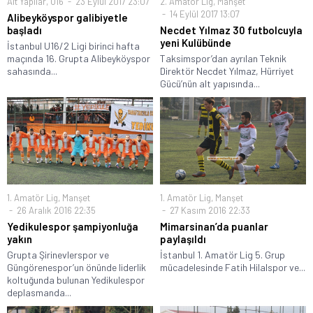
Alt Yapılar
,
U16
23 Eylül 2017 23:07
2. Amatör Lig
,
Manşet
14 Eylül 2017 13:07
Alibeyköyspor galibiyetle
başladı
Necdet Yılmaz 30 futbolcuyla
yeni Kulübünde
İstanbul U16/2 Ligi birinci hafta
maçında 16. Grupta Alibeyköyspor
Taksimspor’dan ayrılan Teknik
sahasında...
Direktör Necdet Yılmaz, Hürriyet
Gücü’nün alt yapısında...
1. Amatör Lig
,
Manşet
1. Amatör Lig
,
Manşet
26 Aralık 2016 22:35
27 Kasım 2016 22:33
Yedikulespor şampiyonluğa
Mimarsinan’da puanlar
yakın
paylaşıldı
Grupta Şirinevlerspor ve
İstanbul 1. Amatör Lig 5. Grup
Güngörenespor’un önünde liderlik
mücadelesinde Fatih Hilalspor ve...
koltuğunda bulunan Yedikulespor
deplasmanda...