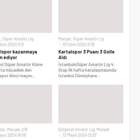
t
,
Süper Amatör Lig
Manşet
,
Süper Amatör Lig
kim 2024 11:11
01 Ekim 2024 11:18
alspor kazanmaya
Kartalspor 3 Puanı 3 Golle
 ediyor
Aldı
bul Süper Amatör Küme
İstanbulnSüper Amatör Lig 4.
pta mücadele den
Grup ilk hafta karşılaşmasında
por ikinci maçını...
İstanbul Gümüşhane...
ılar
,
Manşet
,
U18
Bölgesel Amatör Lig
,
Manşet
ayıs 2024 16:56
13 Mayıs 2024 12:27