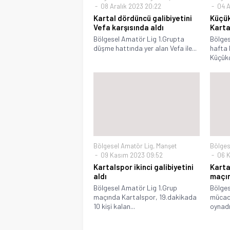
08 Aralık 2023 20:22
04 A
Kartal dördüncü galibiyetini
Küçü
Vefa karşısında aldı
Karta
Bölgesel Amatör Lig 1.Grupta
Bölges
düşme hattında yer alan Vefa ile...
hafta 
Küçükç
Bölgesel Amatör Lig
,
Manşet
Bölges
09 Kasım 2023 09:52
06 K
Kartalspor ikinci galibiyetini
Karta
aldı
maçın
Bölgesel Amatör Lig 1.Grup
Bölges
maçında Kartalspor, 19.dakikada
mücade
10 kişi kalan...
oynadığ