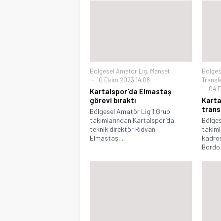
Bölgesel Amatör Lig
,
Manşet
Bölges
10 Ekim 2023 14:08
Transf
04 E
Kartalspor’da Elmastaş
görevi bıraktı
Karta
trans
Bölgesel Amatör Lig 1.Grup
takımlarından Kartalspor’da
Bölges
teknik direktör Rıdvan
takıml
Elmastaş,...
kadros
Bordo.