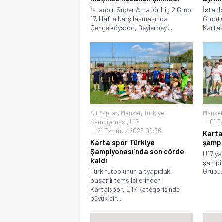
İstanbul Süper Amatör Lig 2.Grup
İstanb
17. Hafta karşılaşmasında
Grupta
Çengelköyspor, Beylerbeyi...
Kartal
Alt Yapılar
,
Manşet
,
Türkiye
Manşe
Şampiyonası
,
U17
01 T
21 Temmuz 2025 09:36
Karta
Kartalspor Türkiye
şampi
Şampiyonası’nda son dörde
U17 ya
kaldı
şampiy
Türk futbolunun altyapıdaki
Grubu.
başarılı temsilcilerinden
Kartalspor, U17 kategorisinde
büyük bir...