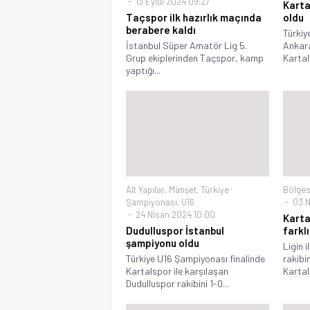
13 Eylül 2024 09:27
Karta
Taçspor ilk hazırlık maçında
oldu
berabere kaldı
Türkiy
İstanbul Süper Amatör Lig 5.
Ankara
Grup ekiplerinden Taçspor, kamp
Kartal
yaptığı...
Alt Yapılar
,
Manşet
,
Türkiye
Bölges
Şampiyonası
,
U16
03 N
24 Nisan 2024 10:00
Karta
Dudulluspor İstanbul
farklı
şampiyonu oldu
Ligin 
Türkiye U16 Şampiyonası finalinde
rakibi
Kartalspor ile karşılaşan
Kartal
Dudulluspor rakibini 1-0...