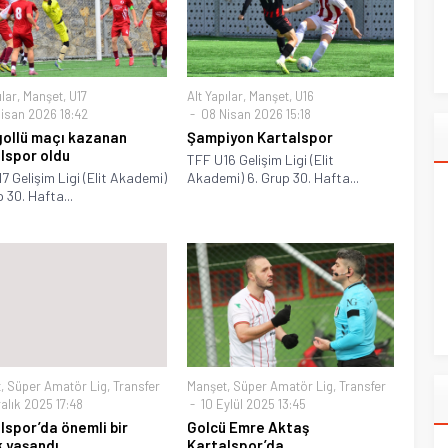
ılar
,
Manşet
,
U17
Alt Yapılar
,
Manşet
,
U16
isan 2026 18:42
08 Nisan 2026 15:18
gollü maçı kazanan
Şampiyon Kartalspor
lspor oldu
TFF U16 Gelişim Ligi (Elit
7 Gelişim Ligi (Elit Akademi)
Akademi) 6. Grup 30. Hafta...
 30. Hafta...
t
,
Süper Amatör Lig
,
Transfer
Manşet
,
Süper Amatör Lig
,
Transfer
alık 2025 17:48
10 Eylül 2025 13:45
lspor’da önemli bir
Golcü Emre Aktaş
k yaşandı
Kartalspor’da