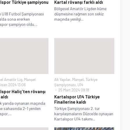
lspor Türkiye şampiyonu
Kartal rövanşı farklı aldı
Bölgesel Amatör Ligden küme
e U18 Futbol Şampiyonası
düşmesine rağmen son sekiz
’da sona ererken
maçında yenilgi...
spor şampiyon oldu....
el Amatör Lig
,
Manşet
Alt Yapılar
,
Manşet
,
Türkiye
isan 2024 13:06
Şampiyonası
,
U14
25 Mart 2024 09:18
lspor Haliç’ten rövanşı
 aldı
Kartalspor U14 Türkiye
Finallerine kaldı
ilk yarıda oynanan maçında
ne sahasında 2-1 yenilen
Türkiye Şampiyonası 2. tur
spor,...
karşılaşmalarını Düzce’de oynayan
Kartalspor U14 takımı...