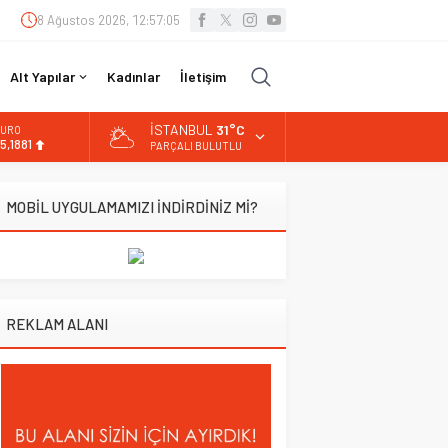
8 Ağustos 2026, 12:57:06
Alt Yapılar
Kadınlar
İletişim
İSTANBUL
31°C
URO
5,1881
PARÇALI BULUTLU
LTIN
.660,55
MOBİL UYGULAMAMIZI İNDİRDİNİZ Mİ?
İST
3.779,39
OLAR
7,7111
REKLAM ALANI