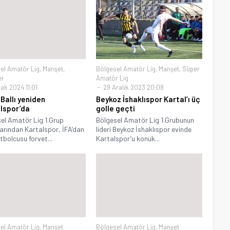
el Amatör Lig
,
Manşet
,
Bölgesel Amatör Lig
,
Manşet
,
Süper
er
Amatör Lig
ak 2024 11:01
29 Aralık 2023 20:08
 Ballı yeniden
Beykoz İshaklıspor Kartal’ı üç
lspor’da
golle geçti
el Amatör Lig 1.Grup
Bölgesel Amatör Lig 1.Grubunun
arından Kartalspor, İFA’dan
lideri Beykoz İshaklıspor evinde
utbolcusu forvet...
Kartalspor’u konuk...
el Amatör Lig
,
Manşet
Bölgesel Amatör Lig
,
Manşet