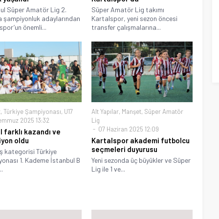
ul Süper Amatör Lig 2.
Süper Amatör Lig takımı
 şampiyonluk adaylarından
Kartalspor, yeni sezon öncesi
spor’un önemli...
transfer çalışmalarına...
t
,
Türkiye Şampiyonası
,
U17
Alt Yapılar
,
Manşet
,
Süper Amatör
emmuz 2025 13:32
Lig
07 Haziran 2025 12:09
l farklı kazandı ve
yon oldu
Kartalspor akademi futbolcu
seçmeleri duyurusu
ş kategorisi Türkiye
onası 1. Kademe İstanbul B
Yeni sezonda üç büyükler ve Süper
..
Lig ile 1 ve...