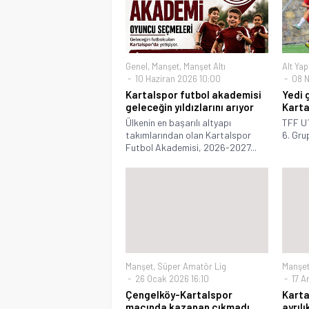
Genel
,
Manşet
,
Manşet Altı
Alt Yap
10 Haziran 2026 10:00
08 N
Kartalspor futbol akademisi
Yedi 
geleceğin yıldızlarını arıyor
Karta
Ülkenin en başarılı altyapı
TFF U1
takımlarından olan Kartalspor
6. Grup
Futbol Akademisi, 2026-2027...
Manşet
,
Süper Amatör Lig
Manşe
26 Ocak 2026 16:10
17 Ar
Çengelköy-Kartalspor
Karta
maçında kazanan çıkmadı
ayrılı