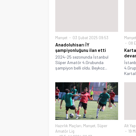
Manşet
03 Şubat 2025 09:53
Manşe
08 E
Anadoluhisarı İY
şampiyonluğunu ilan etti
Kart
devam
2024-25 sezonunda İstanbul
Süper Amatör 4.Grubunda
İstan
şampiyon belli oldu. Beykoz...
4.Gru
Kartals
Hazırlık Maçları
,
Manşet
,
Süper
Alt Yap
Amatör Lig
19 M