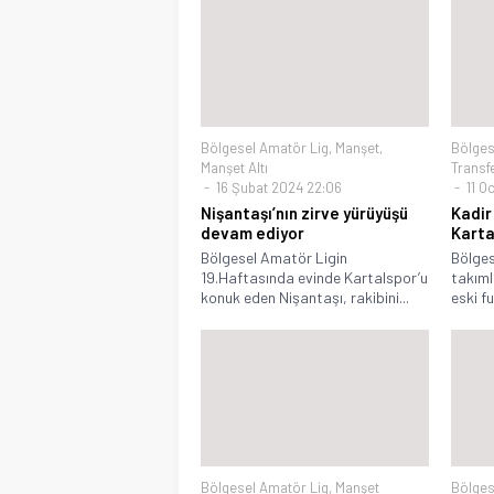
Bölgesel Amatör Lig
,
Manşet
,
Bölges
Manşet Altı
Transf
16 Şubat 2024 22:06
11 Oc
Nişantaşı’nın zirve yürüyüşü
Kadir
devam ediyor
Karta
Bölgesel Amatör Ligin
Bölges
19.Haftasında evinde Kartalspor’u
takıml
konuk eden Nişantaşı, rakibini...
eski f
Bölgesel Amatör Lig
,
Manşet
Bölges