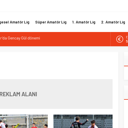
gesel Amatör Lig
Süper Amatör Lig
1. Amatör Lig
2. Amatör Lig
E
astamonu’da göreve başladı
5
ı PGL alarm veriyor
A
6
çekildi, 50’ye ulaşabilir!
aşkan adayı belli oldu
B
1
por’da Gencay Gül dönemi
D
4
REKLAM ALANI