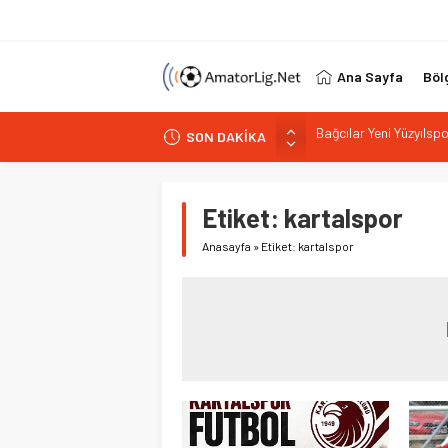
Ana Sayfa
Böl
SON DAKİKA
Mert Zere İstanbul K
İstanbul 17’de 17 yapt
PGL’de alarm 32 takım 
Etiket:
kartalspor
Vefa Kulübü’nde yeni b
Anasayfa
»
Etiket: kartalspor
Bağcılar Yeni Yüzyıls