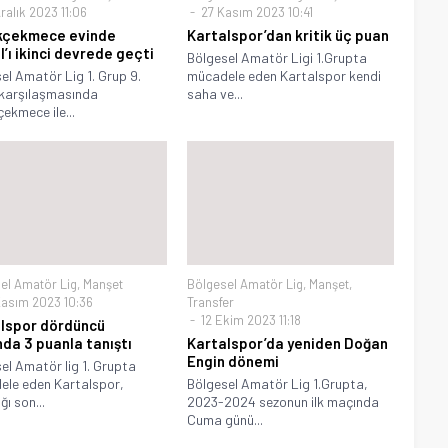
ralık 2023 11:06
27 Kasım 2023 10:41
kçekmece evinde
Kartalspor’dan kritik üç puan
l’ı ikinci devrede geçti
Bölgesel Amatör Ligi 1.Grupta
el Amatör Lig 1. Grup 9.
mücadele eden Kartalspor kendi
karşılaşmasında
saha ve...
ekmece ile...
el Amatör Lig
,
Manşet
Bölgesel Amatör Lig
,
Manşet
,
asım 2023 10:36
Transfer
12 Ekim 2023 11:18
lspor dördüncü
da 3 puanla tanıştı
Kartalspor’da yeniden Doğan
Engin dönemi
el Amatör lig 1. Grupta
le eden Kartalspor,
Bölgesel Amatör Lig 1.Grupta,
ı son...
2023-2024 sezonun ilk maçında
Cuma günü...