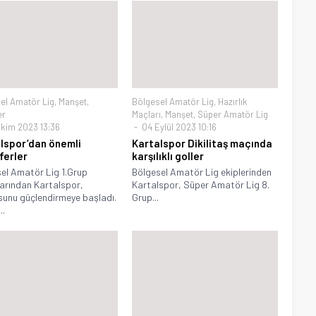
el Amatör Lig
,
Manşet
,
Bölgesel Amatör Lig
,
Hazırlık
er
Maçları
,
Manşet
,
Süper Amatör Lig
kim 2023 13:36
04 Eylül 2023 10:16
lspor’dan önemli
Kartalspor Dikilitaş maçında
ferler
karşılıklı goller
el Amatör Lig 1.Grup
Bölgesel Amatör Lig ekiplerinden
arından Kartalspor,
Kartalspor, Süper Amatör Lig 8.
unu güçlendirmeye başladı.
Grup...
..