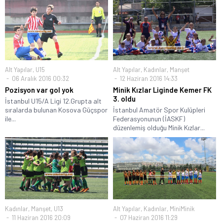
Alt Yapılar
,
U15
Alt Yapılar
,
Kadınlar
,
Manşet
06 Aralık 2016 00:32
12 Haziran 2016 14:33
Pozisyon var gol yok
Minik Kızlar Liginde Kemer FK
3. oldu
İstanbul U15/A Ligi 12.Grupta alt
sıralarda bulunan Kosova Güçspor
İstanbul Amatör Spor Kulüpleri
ile...
Federasyonunun (İASKF)
düzenlemiş olduğu Minik Kızlar...
Kadınlar
,
Manşet
,
U13
Alt Yapılar
,
Kadınlar
,
MiniMinik
11 Haziran 2016 20:09
07 Haziran 2016 11:29