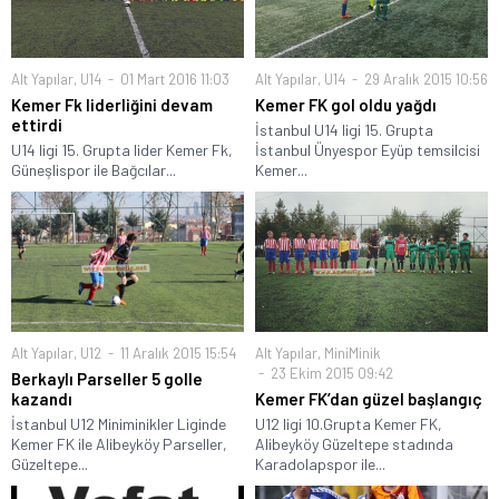
Alt Yapılar
,
U14
01 Mart 2016 11:03
Alt Yapılar
,
U14
29 Aralık 2015 10:56
Kemer Fk liderliğini devam
Kemer FK gol oldu yağdı
ettirdi
İstanbul U14 ligi 15. Grupta
U14 ligi 15. Grupta lider Kemer Fk,
İstanbul Ünyespor Eyüp temsilcisi
Güneşlispor ile Bağcılar...
Kemer...
Alt Yapılar
,
U12
11 Aralık 2015 15:54
Alt Yapılar
,
MiniMinik
23 Ekim 2015 09:42
Berkaylı Parseller 5 golle
kazandı
Kemer FK’dan güzel başlangıç
İstanbul U12 Miniminikler Liginde
U12 ligi 10.Grupta Kemer FK,
Kemer FK ile Alibeyköy Parseller,
Alibeyköy Güzeltepe stadında
Güzeltepe...
Karadolapspor ile...