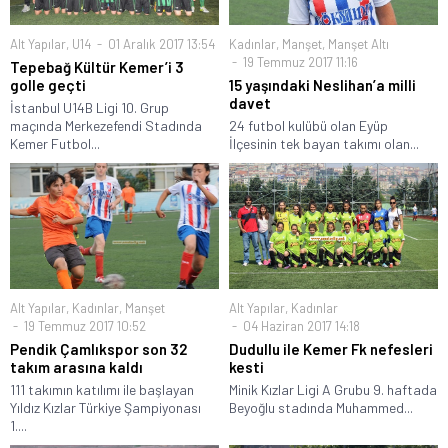
Alt Yapılar
,
U14
01 Aralık 2017 13:54
Kadınlar
,
Manşet
,
Manşet Altı
19 Temmuz 2017 11:16
Tepebağ Kültür Kemer’i 3
golle geçti
15 yaşındaki Neslihan’a milli
davet
İstanbul U14B Ligi 10. Grup
maçında Merkezefendi Stadında
24 futbol kulübü olan Eyüp
Kemer Futbol...
İlçesinin tek bayan takımı olan...
Alt Yapılar
,
Kadınlar
,
Manşet
Alt Yapılar
,
Kadınlar
19 Temmuz 2017 10:52
04 Haziran 2017 14:18
Pendik Çamlıkspor son 32
Dudullu ile Kemer Fk nefesleri
takım arasına kaldı
kesti
111 takımın katılımı ile başlayan
Minik Kızlar Ligi A Grubu 9. haftada
Yıldız Kızlar Türkiye Şampiyonası
Beyoğlu stadında Muhammed...
1....