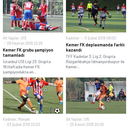
Alt Yapılar
,
U13
Kadınlar
11 Şubat 2019 09:00
09 Haziran 2019 22:26
Kemer FK deplasmanda farklı
Kemer FK grubu şampiyon
kazandı
tamamladı
TFF Kadınlar 3. Lig 2. Grupta
İstanbul U13 Ligi 23. Grupta
Rüzgarlıbahçe İdmanyurduspor ile
18.Haftada Kemer FK
Kemer...
şampiyonlukta en...
Kadınlar
,
Manşet
Alt Yapılar
,
U15
03 Şubat 2019 22:02
25 Kasım 2018 20:05