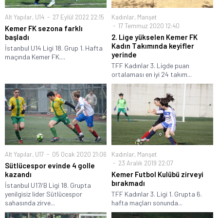
Alt Yapılar
,
U14
27 Eylül 2022 22:15
Kadınlar
,
Manşet
17 Temmuz 2020 12:40
Kemer FK sezona farklı
başladı
2. Lige yükselen Kemer FK
Kadın Takımında keyifler
İstanbul U14 Ligi 18. Grup 1. Hafta
yerinde
maçında Kemer FK....
TFF Kadınlar 3. Ligde puan
ortalaması en iyi 24 takım...
Alt Yapılar
,
U17
05 Ocak 2020 21:06
Kadınlar
,
Manşet
23 Aralık 2019 22:07
Sütlücespor evinde 4 golle
kazandı
Kemer Futbol Kulübü zirveyi
bırakmadı
İstanbul U17/B Ligi 18. Grupta
yenilgisiz lider Sütlücespor
TFF Kadınlar 3. Ligi 1. Grupta 6.
sahasında zirve...
hafta maçları sonunda...