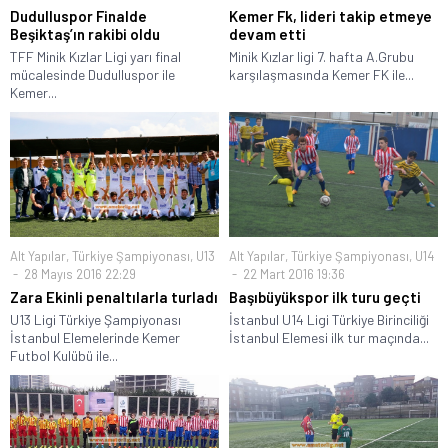
Dudulluspor Finalde
Kemer Fk, lideri takip etmeye
Beşiktaş’ın rakibi oldu
devam etti
TFF Minik Kızlar Ligi yarı final
Minik Kızlar ligi 7. hafta A.Grubu
mücalesinde Dudulluspor ile
karşılaşmasında Kemer FK ile...
Kemer...
Alt Yapılar
,
Türkiye Şampiyonası
,
U13
Alt Yapılar
,
Türkiye Şampiyonası
,
U14
28 Mayıs 2016 22:29
22 Mart 2016 19:36
Zara Ekinli penaltılarla turladı
Başıbüyükspor ilk turu geçti
U13 Ligi Türkiye Şampiyonası
İstanbul U14 Ligi Türkiye Birinciliği
İstanbul Elemelerinde Kemer
İstanbul Elemesi ilk tur maçında...
Futbol Kulübü ile...