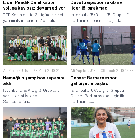
Lider Pendik Çamlıkspor
Davutpaşaspor rakibine
yoluna kayıpsız devam ediyor
liderliği bırakmadı
TFF Kadınlar Ligi 3.Ligi’nde ikinci
İstanbul U15/B Ligi 15. Grupta 11.
yarının ilk maçında 12 punalı...
haftanın en önemli maçında...
Alt Yapılar
,
U15
25 Mart 2018 21:22
Alt Yapılar
,
U15
09 Ocak 2018 13:55
Namağlup şampiyon kupasını
Cennet Barbarosspor
aldı
galibiyetle başladı
İstanbul U15/A Ligi 3. Grupta en
İstanbul U15/A Ligi 3 .Grupta
yakın rakibi İstanbul
Cennet Barbarosspor ligin ilk
Somaspor’un...
haftasında...