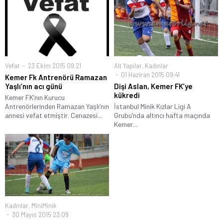
Vefat
23 Ekim 2015 09:21
Alt Yapılar
,
Kadınlar
01 Haziran 2015 09:41
Kemer Fk Antrenörü Ramazan
Yaşlı’nın acı günü
Dişi Aslan, Kemer FK’ye
kükredi
Kemer FK’nın Kurucu
Antrenörlerinden Ramazan Yaşlı’nın
İstanbul Minik Kızlar Ligi A
annesi vefat etmiştir. Cenazesi...
Grubu’nda altıncı hafta maçında
Kemer...
Kadınlar
,
MiniMinik
30 Mayıs 2015 23:09