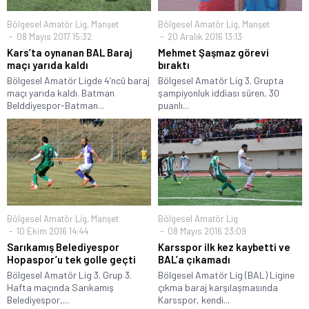
Bölgesel Amatör Lig
,
Manşet
Bölgesel Amatör Lig
,
Manşet
08 Mayıs 2017 15:32
20 Aralık 2016 13:13
Kars’ta oynanan BAL Baraj
Mehmet Şaşmaz görevi
maçı yarıda kaldı
bıraktı
Bölgesel Amatör Ligde 4’ncü baraj
Bölgesel Amatör Lig 3. Grupta
maçı yarıda kaldı. Batman
şampiyonluk iddiası süren, 30
Belddiyespor-Batman...
puanlı...
Bölgesel Amatör Lig
,
Manşet
Bölgesel Amatör Lig
10 Ekim 2016 14:44
08 Mayıs 2016 23:09
Sarıkamış Belediyespor
Karsspor ilk kez kaybetti ve
Hopaspor’u tek golle geçti
BAL’a çıkamadı
Bölgesel Amatör Lig 3. Grup 3.
Bölgesel Amatör Lig (BAL) Ligine
Hafta maçında Sarıkamış
çıkma baraj karşılaşmasında
Belediyespor,...
Karsspor, kendi...