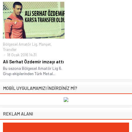
Bölgesel Amatör Lig
,
Manşet
,
Transfer
18 Ocak 2016 14:31
Ali Serhat Özdemir imzayı attı
Bu sezona Bölgesel Amatör Lig 6.
Grup ekiplerinden Türk Metal...
MOBİL UYGULAMAMIZI İNDİRDİNİZ Mİ?
REKLAM ALANI