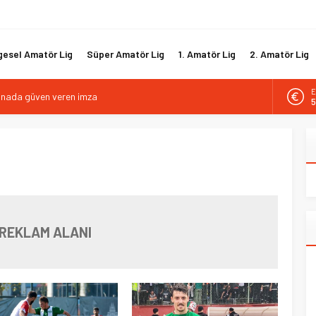
gesel Amatör Lig
Süper Amatör Lig
1. Amatör Lig
2. Amatör Lig
kanada güven veren imza
E
tif direktörlük görevine Mehmet Şahin getirildi
5
i hücum hattını güçlendirdi
A
6
biyle yola devam ediyor
B
gısız ile yeniden
1
D
4
REKLAM ALANI