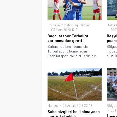
Bölgesel Amatör Lig
,
Manşet
Bölges
03 Mart 2020 12:21
29 Ey
Bağcılarspor Torbalı’yı
Beşyü
zorlanmadan geçti
puanı
Sahasında İzmir temsilcisi
Bölges
Torbalıspor’u konuk eden
mücad
Bağcılarspor, rakibini üstün bir...
ekibi B
Manşet
09 Aralık 2018 22:42
Bölges
06 M
Saha çizgileri belli olmayınca
maç iptal edildi
İzmir