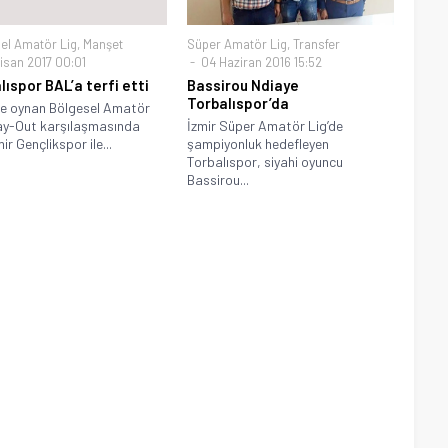
el Amatör Lig
,
Manşet
Süper Amatör Lig
,
Transfer
isan 2017 00:01
04 Haziran 2016 15:52
lıspor BAL’a terfi etti
Bassirou Ndiaye
Torbalıspor’da
de oynan Bölgesel Amatör
ay-Out karşılaşmasında
İzmir Süper Amatör Lig’de
r Gençlikspor ile...
şampiyonluk hedefleyen
Torbalıspor, siyahi oyuncu
Bassirou...