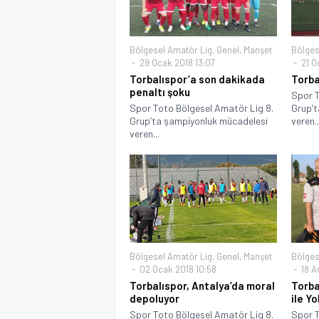
Bölgesel Amatör Lig
,
Genel
,
Manşet
Bölges
29 Ocak 2018 13:07
21 O
Torbalıspor’a son dakikada
Torbal
penaltı şoku
Spor T
Spor Toto Bölgesel Amatör Lig 8.
Grup’t
Grup’ta şampiyonluk mücadelesi
veren..
veren...
Bölgesel Amatör Lig
,
Genel
,
Manşet
Bölges
02 Ocak 2018 10:58
18 Ar
Torbalıspor, Antalya’da moral
Torba
depoluyor
ile Yo
Spor Toto Bölgesel Amatör Lig 8.
Spor T