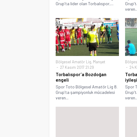
Grup’ta lider olan Torbalıspor,...
Grup’t
veren..
Bölgesel Amatör Lig
,
Manşet
Bölges
27 Kasım 2017 21:29
24 K
Torbalıspor’a Bozdoğan
Torba
engeli
iyileş
Spor Toto Bölgesel Amatör Lig 8.
Spor T
Grup’ta şampiyonluk mücadelesi
Grup’t
veren...
veren..