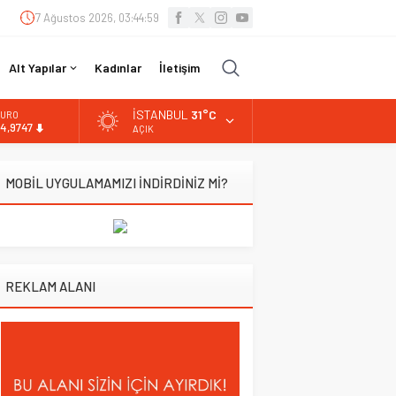
7 Ağustos 2026, 03:45:00
Alt Yapılar
Kadınlar
İletişim
İSTANBUL
31°C
URO
4,9747
AÇIK
LTIN
.499,25
MOBİL UYGULAMAMIZI İNDİRDİNİZ Mİ?
İST
3.798,82
OLAR
7,5921
REKLAM ALANI