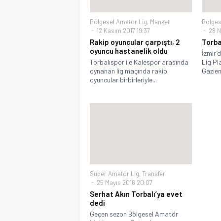
Bölgesel Amatör Lig
,
Manşet
Bölges
12 Kasım 2017 19:37
28 N
Rakip oyuncular çarpıştı, 2
Torba
oyuncu hastanelik oldu
İzmir’
Torbalıspor ile Kalespor arasında
Lig Pl
oynanan lig maçında rakip
Gaziemi
oyuncular birbirleriyle...
Süper Amatör Lig
,
Transfer
25 Mayıs 2016 20:07
Serhat Akın Torbalı’ya evet
dedi
Geçen sezon Bölgesel Amatör