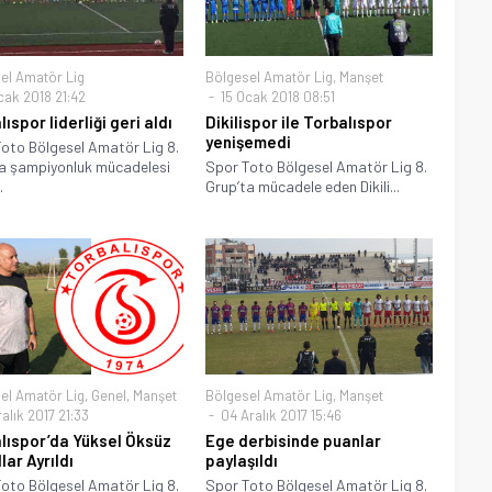
el Amatör Lig
Bölgesel Amatör Lig
,
Manşet
cak 2018 21:42
15 Ocak 2018 08:51
ıspor liderliği geri aldı
Dikilispor ile Torbalıspor
yenişemedi
oto Bölgesel Amatör Lig 8.
a şampiyonluk mücadelesi
Spor Toto Bölgesel Amatör Lig 8.
.
Grup’ta mücadele eden Dikili...
el Amatör Lig
,
Genel
,
Manşet
Bölgesel Amatör Lig
,
Manşet
alık 2017 21:33
04 Aralık 2017 15:46
lıspor’da Yüksel Öksüz
Ege derbisinde puanlar
llar Ayrıldı
paylaşıldı
oto Bölgesel Amatör Lig 8.
Spor Toto Bölgesel Amatör Lig 8.