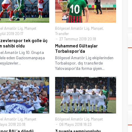
el Amatör Lig
,
Manşet
Bölgesel Amatör Lig
,
Manşet
,
lül 2019 20:17
Transfer
27 Temmuz 2019 20:18
zevlerspor tek golle üç
n sahibi oldu
Muhammed Gültaşlar
Torbalıspor’da
el Amatör Lig 10. Grupta
ele eden Gaziosmanpaşa
Bölgesel Amatör Lig ekiplerinden
eşyüzevler...
Torbalıspor, dış transferde
Yalovaspor’da forma giyen...
el Amatör Lig
,
Manşet
Bölgesel Amatör Lig
,
Manşet
ayıs 2018 20:18
06 Mayıs 2018 18:23
spor BAL’a döndü
3 puanla şampiyonluğu