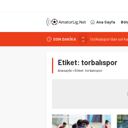
Ana Sayfa
Böl
İstiklalspor’dan sol 
SON DAKİKA
Paşabahçespor’da spor
İstanbul Gençlerbirliğ
Vardarspor teknik eki
Etiket:
torbalıspor
Kuzeyin Kaplanları Kay
Anasayfa
»
Etiket: torbalıspor