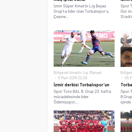
İzmir Süper Amatör Lig Beyaz
Spor T
Grup’ta lider olan Torbalıspor’u,
Out ma
Çeşme...
Stadı’n
Bölgesel Amatör Lig
,
Manşet
Bölges
11 Mart 2018 22:09
05 M
İzmir derbisi Torbalıspor’un
Torbal
Spor Toto BAL 8. Grup 22. hafta
Spor T
mücadelesinde lider
8.Grup
Ödemişspor,...
içinde 