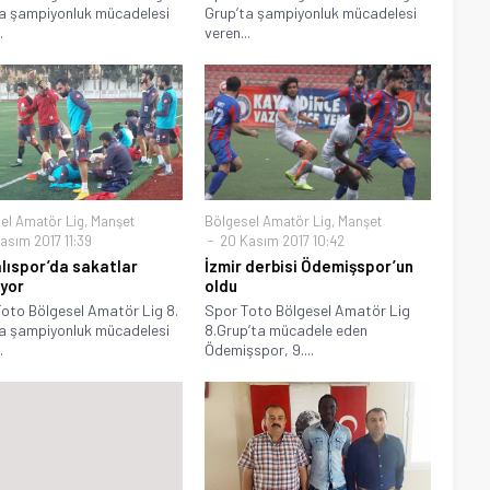
a şampiyonluk mücadelesi
Grup’ta şampiyonluk mücadelesi
.
veren...
el Amatör Lig
,
Manşet
Bölgesel Amatör Lig
,
Manşet
asım 2017 11:39
20 Kasım 2017 10:42
lıspor’da sakatlar
İzmir derbisi Ödemişspor’un
iyor
oldu
oto Bölgesel Amatör Lig 8.
Spor Toto Bölgesel Amatör Lig
a şampiyonluk mücadelesi
8.Grup’ta mücadele eden
.
Ödemişspor, 9....