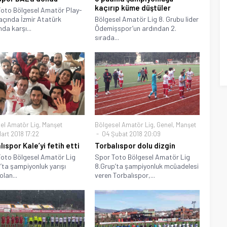
kaçırıp küme düştüler
oto Bölgesel Amatör Play-
çında İzmir Atatürk
Bölgesel Amatör Lig 8. Grubu lider
da karşı...
Ödemişspor’un ardından 2.
sırada...
el Amatör Lig
,
Manşet
Bölgesel Amatör Lig
,
Genel
,
Manşet
art 2018 17:22
04 Şubat 2018 20:09
ıspor Kale’yi fetih etti
Torbalıspor dolu dizgin
oto Bölgesel Amatör Lig
Spor Toto Bölgesel Amatör Lig
’ta şampiyonluk yarışı
8.Grup’ta şampiyonluk mcüadelesi
olan...
veren Torbalıspor,...