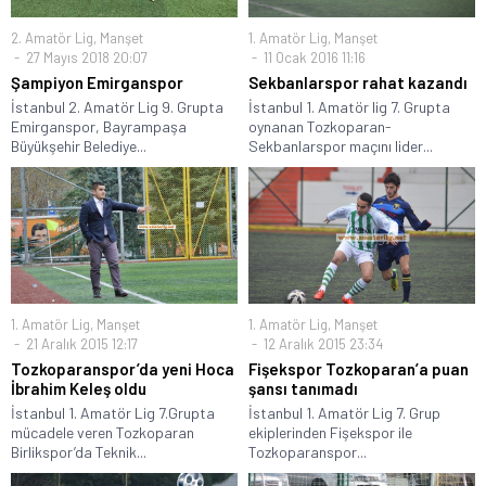
2. Amatör Lig
,
Manşet
1. Amatör Lig
,
Manşet
27 Mayıs 2018 20:07
11 Ocak 2016 11:16
Şampiyon Emirganspor
Sekbanlarspor rahat kazandı
İstanbul 2. Amatör Lig 9. Grupta
İstanbul 1. Amatör lig 7. Grupta
Emirganspor, Bayrampaşa
oynanan Tozkoparan-
Büyükşehir Belediye...
Sekbanlarspor maçını lider...
1. Amatör Lig
,
Manşet
1. Amatör Lig
,
Manşet
21 Aralık 2015 12:17
12 Aralık 2015 23:34
Tozkoparanspor’da yeni Hoca
Fişekspor Tozkoparan’a puan
İbrahim Keleş oldu
şansı tanımadı
İstanbul 1. Amatör Lig 7.Grupta
İstanbul 1. Amatör Lig 7. Grup
mücadele veren Tozkoparan
ekiplerinden Fişekspor ile
Birlikspor’da Teknik...
Tozkoparanspor...