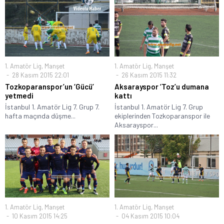
1. Amatör Lig
,
Manşet
1. Amatör Lig
,
Manşet
28 Kasım 2015 22:01
26 Kasım 2015 11:32
Tozkoparanspor’un ‘Gücü’
Aksarayspor ‘Toz’u dumana
yetmedi
kattı
İstanbul 1. Amatör Lig 7. Grup 7.
İstanbul 1. Amatör Lig 7. Grup
hafta maçında düşme...
ekiplerinden Tozkoparanspor ile
Aksarayspor...
1. Amatör Lig
,
Manşet
1. Amatör Lig
,
Manşet
10 Kasım 2015 14:25
04 Kasım 2015 10:04