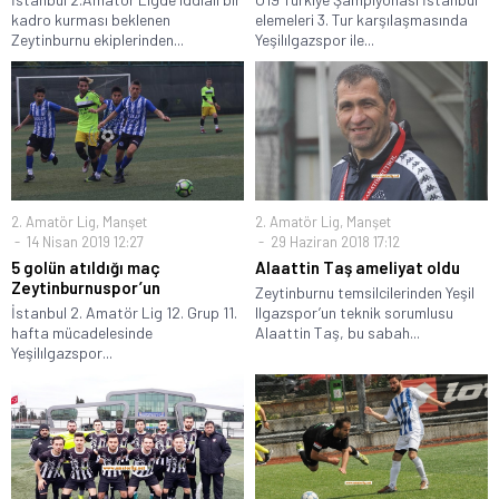
kadro kurması beklenen
elemeleri 3. Tur karşılaşmasında
Zeytinburnu ekiplerinden...
Yeşilılgazspor ile...
2. Amatör Lig
,
Manşet
2. Amatör Lig
,
Manşet
14 Nisan 2019 12:27
29 Haziran 2018 17:12
5 golün atıldığı maç
Alaattin Taş ameliyat oldu
Zeytinburnuspor’un
Zeytinburnu temsilcilerinden Yeşil
İstanbul 2. Amatör Lig 12. Grup 11.
Ilgazspor’un teknik sorumlusu
hafta mücadelesinde
Alaattin Taş, bu sabah...
Yeşilılgazspor...