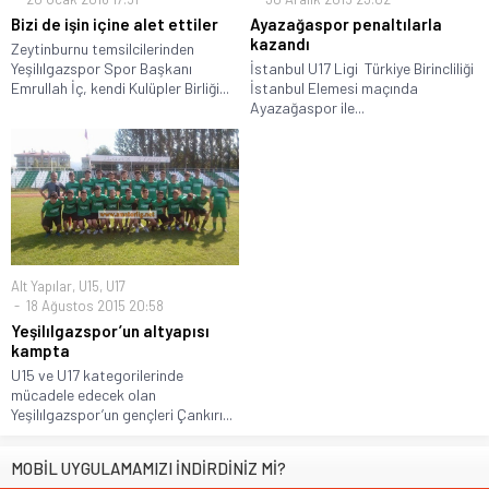
Bizi de işin içine alet ettiler
Ayazağaspor penaltılarla
kazandı
Zeytinburnu temsilcilerinden
Yeşilılgazspor Spor Başkanı
İstanbul U17 Ligi Türkiye Birincliliği
Emrullah İç, kendi Kulüpler Birliği...
İstanbul Elemesi maçında
Ayazağaspor ile...
Alt Yapılar
,
U15
,
U17
18 Ağustos 2015 20:58
Yeşilılgazspor’un altyapısı
kampta
U15 ve U17 kategorilerinde
mücadele edecek olan
Yeşilılgazspor’un gençleri Çankırı...
MOBİL UYGULAMAMIZI İNDİRDİNİZ Mİ?