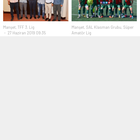
Manşet
,
TFF 3. Lig
Manşet
,
SAL Klasman Grubu
,
Süper
27 Haziran 2019 09:35
Amatör Lig
29 Mayıs 2023 11:52
Teker: Sürdürülebilir
başarıları hedefliyoruz
Yeni Ufukspor Bölgesel
Amatör Lige yükseldi
Hafta sonu gerçekleştirilecek olan
Silivrispor olağanüstü kongresinde
İstanbul Süper Amatör Lig 1.
Başkan adaylığını açıklayan...
Grubu ikinci sırada tamamladıktan
sonra...
Manşet
,
TFF 1. Lig
Manşet
,
Süper Amatör Lig
14 Mayıs 2016 21:46
17 Ocak 2016 16:25
Murat Akın’ı alan Süper Lig’e
Öz Trabzonlular’ın Şile zaferi
çıkar