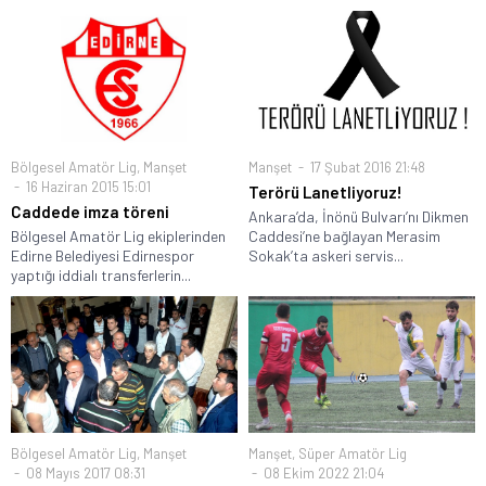
Bölgesel Amatör Lig
,
Manşet
Manşet
17 Şubat 2016 21:48
16 Haziran 2015 15:01
Terörü Lanetliyoruz!
Caddede imza töreni
Ankara’da, İnönü Bulvarı’nı Dikmen
Bölgesel Amatör Lig ekiplerinden
Caddesi’ne bağlayan Merasim
Edirne Belediyesi Edirnespor
Sokak’ta askeri servis...
yaptığı iddialı transferlerin...
Bölgesel Amatör Lig
,
Manşet
Manşet
,
Süper Amatör Lig
08 Mayıs 2017 08:31
08 Ekim 2022 21:04