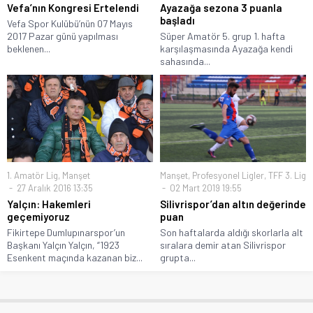
Vefa’nın Kongresi Ertelendi
Ayazağa sezona 3 puanla
başladı
Vefa Spor Kulübü’nün 07 Mayıs
2017 Pazar günü yapılması
Süper Amatör 5. grup 1. hafta
beklenen...
karşılaşmasında Ayazağa kendi
sahasında...
1. Amatör Lig
,
Manşet
Manşet
,
Profesyonel Ligler
,
TFF 3. Lig
27 Aralık 2016 13:35
02 Mart 2019 19:55
Yalçın: Hakemleri
Silivrispor’dan altın değerinde
geçemiyoruz
puan
Fikirtepe Dumlupınarspor’un
Son haftalarda aldığı skorlarla alt
Başkanı Yalçın Yalçın, “1923
sıralara demir atan Silivrispor
Esenkent maçında kazanan biz...
grupta...