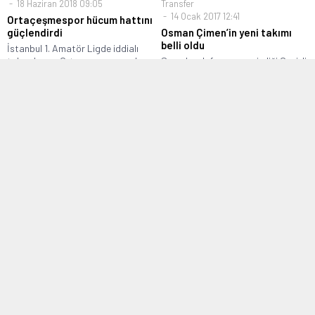
18 Haziran 2018 09:05
Transfer
14 Ocak 2017 12:41
Ortaçeşmespor hücum hattını
güçlendirdi
Osman Çimen’in yeni takımı
belli oldu
İstanbul 1. Amatör Ligde iddialı
takım kuran Ortaçeşmespor, dış
Son olarak formasını giydiği Cevizli
transferde...
Anadoluspor’un Süper Amatör
Lige çıkmasında...
Manşet
,
TFF 3. Lig
,
Transfer
Manşet
,
Süper Amatör Lig
02 Ağustos 2016 14:31
18 Aralık 2016 21:45
Selçuk Aslan Sultanbeyli
İstanbul Sinopspor galibiyeti
Belediyespor’da
kaptanlarına armağan etti
TFF 3. Lig ekiplerinden Sultanbeyli
Geçtiğimiz hafta Gürpınarspor’u
Belediyespor, geçtiğimiz sezon Van
yenerek 6 haftalık galibiyet
Büyükşehir...
hasretine son veren...