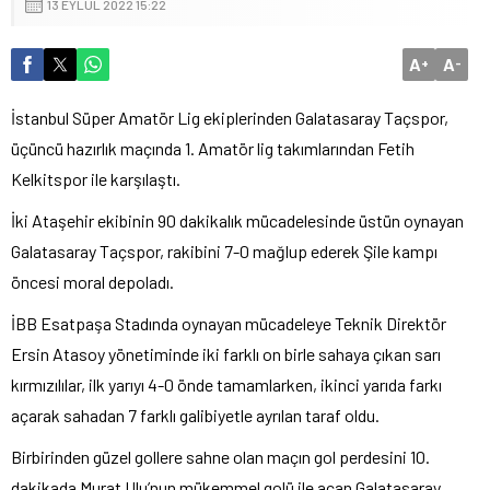
13 EYLÜL 2022 15:22
A
A
+
-
İstanbul Süper Amatör Lig ekiplerinden Galatasaray Taçspor,
üçüncü hazırlık maçında 1. Amatör lig takımlarından Fetih
Kelkitspor ile karşılaştı.
İki Ataşehir ekibinin 90 dakikalık mücadelesinde üstün oynayan
Galatasaray Taçspor, rakibini 7-0 mağlup ederek Şile kampı
öncesi moral depoladı.
İBB Esatpaşa Stadında oynayan mücadeleye Teknik Direktör
Ersin Atasoy yönetiminde iki farklı on birle sahaya çıkan sarı
kırmızılılar, ilk yarıyı 4-0 önde tamamlarken, ikinci yarıda farkı
açarak sahadan 7 farklı galibiyetle ayrılan taraf oldu.
Birbirinden güzel gollere sahne olan maçın gol perdesini 10.
dakikada Murat Ulu’nun mükemmel golü ile açan Galatasaray