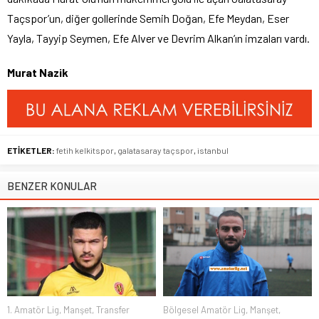
Taçspor’un, diğer gollerinde Semih Doğan, Efe Meydan, Eser
Yayla, Tayyip Seymen, Efe Alver ve Devrim Alkan’ın imzaları vardı.
Murat Nazik
ETİKETLER:
fetih kelkitspor
,
galatasaray taçspor
,
istanbul
BENZER KONULAR
1. Amatör Lig
,
Manşet
,
Transfer
Bölgesel Amatör Lig
,
Manşet
,