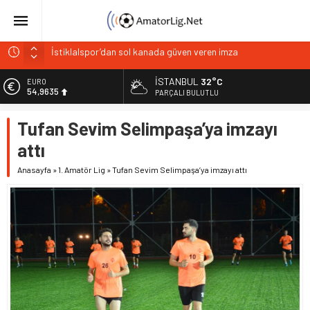
İstiklalspor’dan sol kanada güven veren imza
Paşabahçespor’da sportif direktörlük görevine Mehmet
Şahin getirildi
İSTANBUL
32°C
EURO
İstanbul Gençlerbirliği hücum hattını güçlendirdi
54,9635
PARÇALI BULUTLU
Vardarspor teknik ekibiyle yola devam ediyor
ALTIN
Tufan Sevim Selimpaşa’ya imzayı
6.463,00
Kuzeyin Kaplanları Kaygısız ile yeniden
attı
BİST
13.703,13
Anasayfa
»
1. Amatör Lig
»
Tufan Sevim Selimpaşa’ya imzayı attı
DOLAR
47,5751