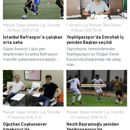
Manşet
,
Süper Amatör Lig
,
Transfer
1. Amatör Lig
,
Manşet
,
Özel Günler
28 Mayıs 2016 21:36
13 Nisan 2021 10:46
İstanbul Bafraspor’a çalışkan
Yeşilılgazspor’da Emrullah İç
orta saha
yeniden Başkan seçildi
Süper Amatör Lig’in yeni
Zeytinburnu temsilcilerinden
ekiplerinden İstanbul Bafraspor
Yeşilılgazspor’un Olağan Genel
transfer çalışmalarına başladı....
Kurulu’nda Başkanlığa tek aday
olan...
Manşet
,
Süper Amatör Lig
,
Transfer
Manşet
,
Süper Amatör Lig
,
Transfer
31 Temmuz 2015 12:21
04 Temmuz 2016 22:21
Oğuzhan Coşkunsever
Nezih Bayramoğlu yeniden
Irmakspor’da
Yenibosnaspor’da