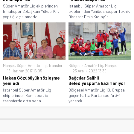
Süper Amatör Lig ekiplerinden
İstanbul Süper Amatör Lig
Irmakspor 2.Başkanı Yüksel Kır,
ekiplerinden Yenibosnaspor Teknik
yaptığı açıklamada...
Direktör Emin Kızılay’in...
Manşet
,
Süper Amatör Lig
,
Transfer
Bölgesel Amatör Lig
,
Manşet
15 Haziran 2017 16:05
23 Aralık 2022 13:39
Hakan Gözübüyük sözleşme
Bağcılar Salihli
yeniledi
Belediyespor’a hazırlanıyor
İstanbul Süper Amatör Lig
Bölgesel Amatör Lig 10. Grupta
ekiplerinden Ramispor, iç
geçen hafta Kartalspor’u 3-1
transferde orta saha...
yenerek...