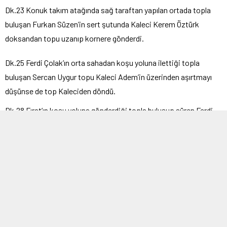
Dk.23 Konuk takım atağında sağ taraftan yapılan ortada topla
buluşan Furkan Süzen’in sert şutunda Kaleci Kerem Öztürk
doksandan topu uzanıp kornere gönderdi.
Dk.25 Ferdi Çolak’ın orta sahadan koşu yoluna ilettiği topla
buluşan Sercan Uygur topu Kaleci Adem’in üzerinden aşırtmayı
düşünse de top Kaleciden döndü.
Dk.28 Fırat’ın koşu yoluna gönderdiği topla buluşup süren Ferdi
Çolak, ceza alanına girdiğinde kendisini karşılayan Kaleci Adem’in
üstünden güzel bir aşırtma ile takımını 1-0 öne geçiren gole
imzasını attı.
Dk.31 Ev sahibi takım atağında Hüseyin’in vuruşunda top az
farkla yandan auta çıktı. Dk.36 Orta sahadan derinlemesine
gönderilen topla buluşan Şahin Elçioğlu ceza alanına girmeden
şansını uzaktan yoklasa da top üstten auta çıktı.