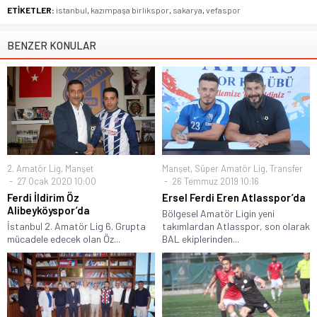
ETİKETLER:
istanbul
,
kazımpaşa birlikspor
,
sakarya
,
vefaspor
BENZER KONULAR
2. Amatör Lig
,
Manşet
Manşet
,
Süper Amatör Lig
,
Transfer
27 Ocak 2020 10:00
26 Temmuz 2019 10:16
Ferdi İldirim Öz
Ersel Ferdi Eren Atlasspor’da
Alibeyköyspor’da
Bölgesel Amatör Ligin yeni
İstanbul 2. Amatör Lig 6. Grupta
takımlardan Atlasspor, son olarak
mücadele edecek olan Öz...
BAL ekiplerinden...