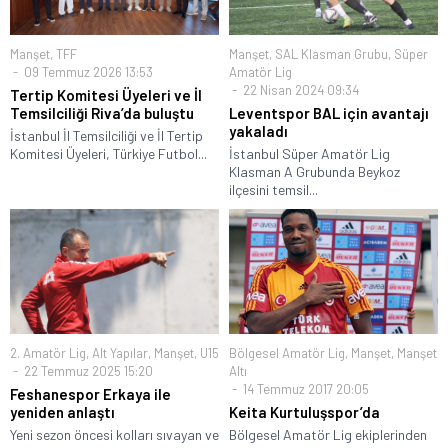
Manşet
,
TFF
Manşet
,
SAL Klasman Grubu
,
Süper
09 Temmuz 2026 13:53
Amatör Lig
22 Nisan 2024 09:34
Tertip Komitesi Üyeleri ve İl
Temsilciliği Riva’da buluştu
Leventspor BAL için avantajı
yakaladı
İstanbul İl Temsilciliği ve İl Tertip
Komitesi Üyeleri, Türkiye Futbol...
İstanbul Süper Amatör Lig
Klasman A Grubunda Beykoz
ilçesini temsil...
2. Amatör Lig
,
Alt Yapılar
,
Manşet
,
U15
Bölgesel Amatör Lig
,
Manşet
,
Manşet
22 Temmuz 2025 15:20
Altı
14 Temmuz 2017 20:05
Feshanespor Erkaya ile
yeniden anlaştı
Keita Kurtuluşspor’da
Yeni sezon öncesi kolları sıvayan ve
Bölgesel Amatör Lig ekiplerinden