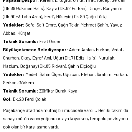
(Dk.89 Gökmen Halis), Kayra (Dk.82 Furkan), Dinçer, Bünyamin
(Dk.90+3 Taha Arda), Ferdi, Hüseyin (Dk.89 Çağrı Türk)
Yedekler:
Sefa, Sait Emre, Çağrı Tekir, Mehmet Şahin, Yavuz
Abbas, Kürşat
Teknik Sorumlu:
Fırat Önder
Büyükçekmece Belediyespor:
Adem Arslan, Furkan, Vedat,
Onurhan, Okay, Eşref Anıl, Uğur (Dk.71 Ediz Halis), Nurullah,
Mazlum, Doğanay (Dk.85 Rıdvan), Şahin Elçioğlu
Yedekler:
Medet, Şahin Ülger, Oğulcan, Efehan, İbrahim, Furkan,
Serkan, Görkem
Teknik Sorumlu:
Zülfikar Burak Kaya
Gol:
Dk.28 Ferdi Çolak
Paşabahçe Stadında müthiş bir mücadele vardı… Her iki takım da
sahaya bütün varını yoğunu ortaya koyarken, tempolu pozisyonu
çok olan bir karşılaşma vardı.