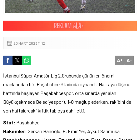
20 MART 2023 11:12
A
A
+
-
İstanbul Süper Amatör Lig 2.Grubunda günün en önemli
maçlarından biri Paşabahçe Stadında oynandı. Haftaya düşme
hattında başlayan Paşabahçespor, orta sırlarda yer alan
Büyükçekmece Belediyespor’u 1-0 mağlup ederken, rakibini de
son haftalardaki kritik tabloya dahil etti.
Stat:
Paşabahçe
Hakemler:
Serkan Hanoğlu, H. Emir Yer, Aykut Sarımusa
Paşabahçespor:
Kerem, Ertuğrul, Umut, Fırat, Recep, Sercan