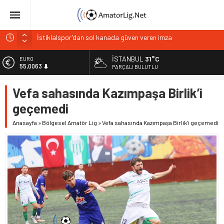
İstiklalspor’dan sol kanada güven veren imza
Paşabahçespor’da sportif direktörlük görevine Mehmet
Şahin getirildi
İSTANBUL
31°C
EURO
İstanbul Gençlerbirliği hücum hattını güçlendirdi
55,0063
PARÇALI BULUTLU
Vardarspor teknik ekibiyle yola devam ediyor
ALTIN
Vefa sahasında Kazımpaşa Birlik’i
6.543,59
Kuzeyin Kaplanları Kaygısız ile yeniden
geçemedi
BİST
13.798,82
Anasayfa
»
Bölgesel Amatör Lig
»
Vefa sahasında Kazımpaşa Birlik’i geçemedi
DOLAR
47,7010