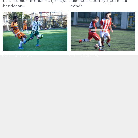
Duru sezonun ilk idmanına çıkmaya
mücadelesi Selimiyespor kendi
hazırlanan...
evinde...
1. Amatör Lig
,
Manşet
1. Amatör Lig
,
Manşet
05 Kasım 2018 16:18
06 Ocak 2018 21:06
Yeşilova Esnafspor on
İstanbul Kastamonuspor Öz
dakikada maçı çevirdi
Yarımburgazspor’a şans
tanımadı
İstanbul 1. Amatör Li 12. Grupta
zirve yarışı veren Yeşilova...
İstanbul 1. Amatör Lig ekiplerinden
İstanbul Kastamonuspor 15. hafta
mücadelesinde...