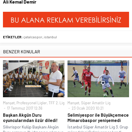
Ali Kemal Demir
ETİKETLER:
çatalcaspor
,
istanbul
BENZER KONULAR
Manşet
,
Profesyonel Ligler
,
TFF 2. Lig
Manşet
,
Süper Amatör Lig
17 Temmuz 2017 12:36
23 Ocak 2020 10:21
Başkan Akgün Duru
Selimiyespor ile Büyükçemece
oyuncularından özür diledi!
Mimarobaspor yenişemedi
Silivrispor Kulüp Başkanı Akgün
İstanbul Süper Amatör Lig 3. Grup