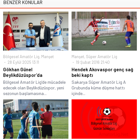
BENZER KONULAR
Bölgesel Amatör Lig
,
Manşet
Manşet
,
Süper Amatör Lig
28 Eylül 2025 13:11
19 Şubat 2016 21:40
Gökhan Günel
Hendek Akovaspor genç sağ
Beylikdüzüspor’da
beki kaptı
Bölgesel Amatör Lig’de mücadele
Sakarya Süper Amatör Lig A
edecek olan Beylikdüzüspor, yeni
Grubunda küme düşme hattı
sezonun başlamasına...
içinde...