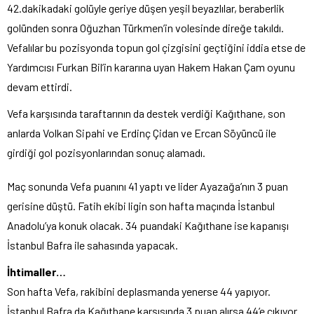
42.dakikadaki golüyle geriye düşen yeşil beyazlılar, beraberlik
golünden sonra Oğuzhan Türkmen’in volesinde direğe takıldı.
Vefalılar bu pozisyonda topun gol çizgisini geçtiğini iddia etse de
Yardımcısı Furkan Bil’in kararına uyan Hakem Hakan Çam oyunu
devam ettirdi.
Vefa karşısında taraftarının da destek verdiği Kağıthane, son
anlarda Volkan Sipahi ve Erdinç Çidan ve Ercan Söyüncü ile
girdiği gol pozisyonlarından sonuç alamadı.
Maç sonunda Vefa puanını 41 yaptı ve lider Ayazağa’nın 3 puan
gerisine düştü. Fatih ekibi ligin son hafta maçında İstanbul
Anadolu’ya konuk olacak. 34 puandaki Kağıthane ise kapanışı
İstanbul Bafra ile sahasında yapacak.
İhtimaller…
Son hafta Vefa, rakibini deplasmanda yenerse 44 yapıyor.
İstanbul Bafra da Kağıthane karşısında 3 puan alırsa 44’e çıkıyor.