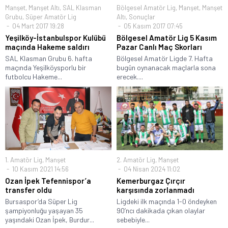
Manşet
,
Manşet Altı
,
SAL Klasman
Bölgesel Amatör Lig
,
Manşet
,
Manşet
Grubu
,
Süper Amatör Lig
Altı
,
Sonuçlar
04 Mart 2017 19:28
05 Kasım 2017 07:45
Yeşilköy-İstanbulspor Kulübü
Bölgesel Amatör Lig 5 Kasım
maçında Hakeme saldırı
Pazar Canlı Maç Skorları
SAL Klasman Grubu 6. hafta
Bölgesel Amatör Ligde 7. Hafta
maçında Yeşilköysporlu bir
bugün oynanacak maçlarla sona
futbolcu Hakeme...
erecek....
1. Amatör Lig
,
Manşet
2. Amatör Lig
,
Manşet
10 Kasım 2021 14:56
04 Nisan 2024 11:02
Ozan İpek Tefennispor’a
Kemerburgaz Çırçır
transfer oldu
karşısında zorlanmadı
Bursaspor’da Süper Lig
Ligdeki ilk maçında 1-0 öndeyken
şampiyonluğu yaşayan 35
90’ncı dakikada çıkan olaylar
yaşındaki Ozan İpek, Burdur...
sebebiyle...