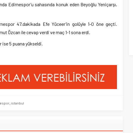
ında Edirnespor’u sahasında konuk eden Beyoğlu Yeniçarşı,
espor 47.dakikada Efe Yüceer’in golüyle 1-0 öne geçti.
ut Özcan ile cevap verdi ve maç 1-1 sona erdi.
r ise 5 puana yükseldi.
nespor
,
istanbul