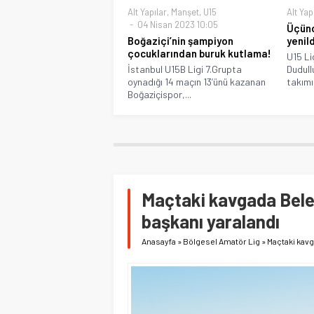
Alt Yapılar
,
Manşet
,
U15
Alt Yap
04 Nisan 2023 10:05
Üçünc
Boğaziçi’nin şampiyon
yenild
çocuklarından buruk kutlama!
U15 Li
İstanbul U15B Ligi 7.Grupta
Dudull
oynadığı 14 maçın 13’ünü kazanan
takımı 
Boğaziçispor,...
Maçtaki kavgada Bele
başkanı yaralandı
Anasayfa
»
Bölgesel Amatör Lig
»
Maçtaki kavg