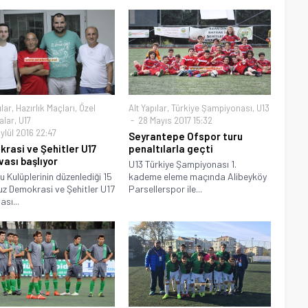
ılar
,
Hazırlık Maçları
,
Özel
Alt Yapılar
,
Türkiye Şampiyonası
,
U13
alar
,
U17
28 Mayıs 2017 15:32
ylül 2016 22:47
Seyrantepe Ofspor turu
rasi ve Şehitler U17
penaltılarla geçti
vası başlıyor
U13 Türkiye Şampiyonası 1.
u Kulüplerinin düzenlediği 15
kademe eleme maçında Alibeyköy
 Demokrasi ve Şehitler U17
Parsellerspor ile...
sı...