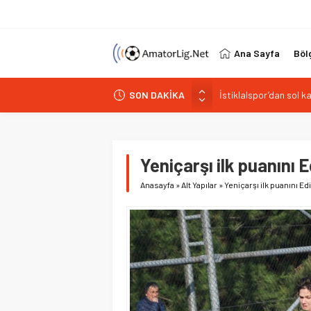
Ana Sayfa
Böl
İstiklalspor’dan sol 
SON DAKİKA
Paşabahçespor’da spor
İstanbul Gençlerbirliğ
Vardarspor teknik eki
Kuzeyin Kaplanları Kay
Yeniçarşı ilk puanını 
Anasayfa
»
Alt Yapılar
»
Yeniçarşı ilk puanını Ed