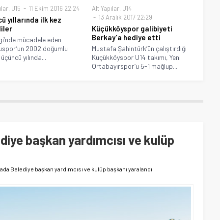
ılar
,
U15
11 Ekim 2016 22:24
Alt Yapılar
,
U14
13 Aralık 2017 22:29
ü yıllarında ilk kez
iler
Küçükköyspor galibiyeti
Berkay’a hediye etti
gi’nde mücadele eden
uspor’un 2002 doğumlu
Mustafa Şahintürk’ün çalıştırdığı
üçüncü yılında...
Küçükköyspor U14 takımı, Yeni
Ortabayırspor’u 5-1 mağlup...
diye başkan yardımcısı ve kulüp
ada Belediye başkan yardımcısı ve kulüp başkanı yaralandı