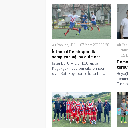
Alt Yapılar
,
U14
07 Mart 2016 16:26
Alt Yap
Turnuv
İstanbul Demirspor ilk
02 E
şampiyonluğunu elde etti
Demok
İstanbul U14 Ligi 19.Grupta
turnu
Küçükçekmece temsilcilerinden
olan Sefaköyspor ile İstanbul...
Beyoğl
Temmuz
Turnuva