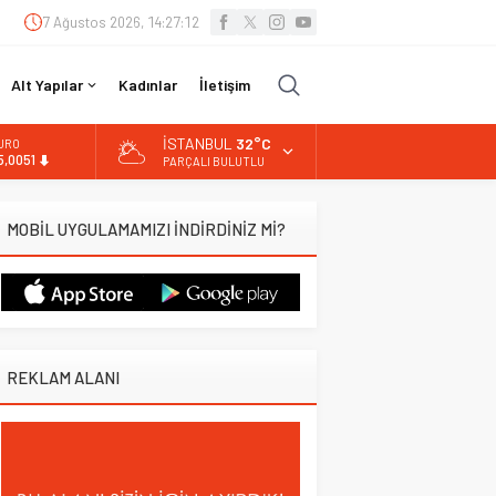
7 Ağustos 2026, 14:27:13
Alt Yapılar
Kadınlar
İletişim
İSTANBUL
32°C
URO
5,0051
PARÇALI BULUTLU
LTIN
.584,66
MOBİL UYGULAMAMIZI İNDİRDİNİZ Mİ?
İST
3.889,75
OLAR
7,7046
REKLAM ALANI