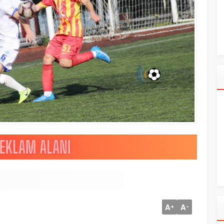
A
A
+
-