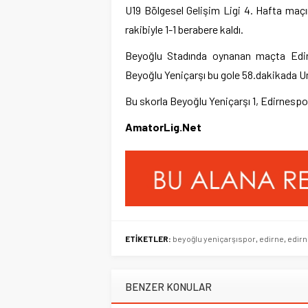
U19 Bölgesel Gelişim Ligi 4. Hafta maç
rakibiyle 1-1 berabere kaldı.
Beyoğlu Stadında oynanan maçta Edirn
Beyoğlu Yeniçarşı bu gole 58.dakikada Um
Bu skorla Beyoğlu Yeniçarşı 1, Edirnespo
AmatorLig.Net
ETİKETLER:
beyoğlu yeniçarşıspor
,
edirne
,
edir
BENZER KONULAR