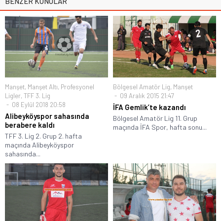
BENZER KONULAR
Manşet
,
Manşet Altı
,
Profesyonel
Bölgesel Amatör Lig
,
Manşet
Ligler
,
TFF 3. Lig
09 Aralık 2015 21:47
08 Eylül 2018 20:58
İFA Gemlik’te kazandı
Alibeyköyspor sahasında
Bölgesel Amatör Lig 11. Grup
berabere kaldı
maçında İFA Spor, hafta sonu...
TFF 3. Lig 2. Grup 2. hafta
maçında Alibeyköyspor
sahasında...