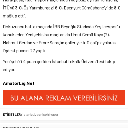
İTÜ’yü 3-0, Öz Yarımburgaz’ı 6-0, Esenyurt Gümüşhane’yi de 8-0
mağlup etti.
Dokuzuncu hafta maçında İBB Beyoğlu Stadında Yeşilcespor’u
konuk eden Yenişehir, bu maçtan da Umut Cemil Kaya (2),
Mahmut Gerdan ve Emre Saraç’ın golleriyle 4-0 galip ayrılarak
ligdeki puanını 27 yaptı.
Yenişehir’i 4 puan geriden İstanbul Teknik Üniversitesi takip
ediyor.
AmatorLig.Net
ETİKETLER:
istanbul
,
yenişehirspor