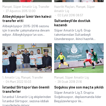
Manşet
,
Süper Amatör Lig
,
Transfer
Hazırlık Maçları
,
Manşet
,
Süper
27 Ağustos 2015 12:00
Amatör Lig
02 Eylül 2016 08:57
Alibeyköyspor İzmir’den kaleci
transfer etti
Sultanbeyli’de dostluk
kazandı
Alibeyköyspor 2015-2016 sezonu
için transfer çalışmalarına devam
Süper Amatör Lig 6. Grup
ediyor. Alibeyköyspor’un son...
takımlarından Sultanbeyli
Uzunderespor, ikinci hazırlık...
1. Amatör Lig
,
Manşet
,
Transfer
Manşet
,
Süper Amatör Lig
04 Mart 2022 10:03
28 Ocak 2018 21:16
İstanbul Siirtspor’dan önemli
Soğuksu yine son maçta yıkıldı
transferler
Süper Amatör Lig 3. Grupta
İstanbul 1.Amatör Lig ekiplerinden
Soğuksuspor, deplasmanda lider
İstanbul Siirtspor, sezona iddialı
Beşyüzevlerspor ile...
transferlerle giriyor....