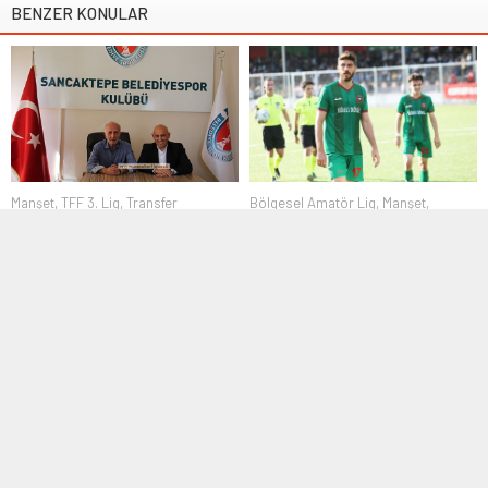
BENZER KONULAR
Manşet
,
TFF 3. Lig
,
Transfer
Bölgesel Amatör Lig
,
Manşet
,
18 Haziran 2016 14:38
Transfer
11 Ocak 2024 11:55
Sancaktepe Belediyespor’da
Hikmet Sevim dönemi
İFA’da forvet Ozan Baş’tan
ayrılık kararı
2016-2017 sezonunda Spor Toto 3.
Lig’de şampiyonluk hedefleyen
Bölgesel Amatör Ligde İFA
Sancaktepe Belediyespor...
forması giyen forvet Ozan Baş,
ara...