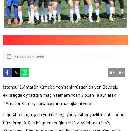
07 MAYIS 2024 16:55
A
A
+
-
İstanbul 2.Amatör Küme’de Yenişehir rüzgarı esiyor. Beyoğlu
ekibi ligde oynadığı 9 maçın tamamından 3 puan ile ayrılarak
1.Amatör Küme’ye çıkacağının mesajlarını verdi.
Lige Abbasağa galibiyeti ile başlayan yeşil-beyazlılar, daha sonra
Güngören Doğuş hükmen mağlup etti. Zeytinburnu 1957,
Muratpaşa, Kadimspor maçlarından kayıpsız ayrılan Yenişehir,