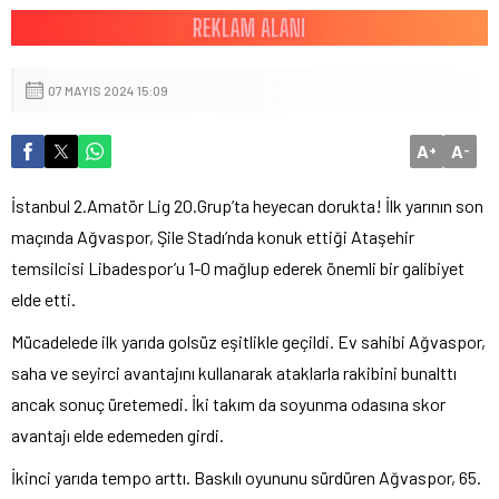
07 MAYIS 2024 15:09
A
A
+
-
İstanbul 2.Amatör Lig 20.Grup’ta heyecan dorukta! İlk yarının son
maçında Ağvaspor, Şile Stadı’nda konuk ettiği Ataşehir
temsilcisi Libadespor’u 1-0 mağlup ederek önemli bir galibiyet
elde etti.
Mücadelede ilk yarıda golsüz eşitlikle geçildi. Ev sahibi Ağvaspor,
saha ve seyirci avantajını kullanarak ataklarla rakibini bunalttı
ancak sonuç üretemedi. İki takım da soyunma odasına skor
avantajı elde edemeden girdi.
İkinci yarıda tempo arttı. Baskılı oyununu sürdüren Ağvaspor, 65.