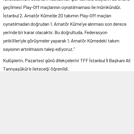
geçilmesi Play-Off maçlarının oynatılmaması ile mümkündür.
İstanbul 2. Amatör Küme’de 20 takımın Play-Off maçları
oynatılmadan doğrudan 1. Amatör Küme’ye alınması son derece
yerinde bir karar olacaktır. Bu doğrultuda, Federasyon
yetkilileriyle görüşmeler yaparak 1. Amatör Kümedeki takım
sayısının artırılmasını talep ediyoruz.”
Kulüplerin, Pazartesi günü dilekçelerini TFF İstanbul İl Başkanı Ali
Tanrıyaşükür’e ileteceği öğrenildi.
AmatorLig.Net
ETİKETLER:
istanbul
BENZER KONULAR