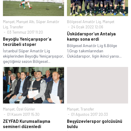
Manşet
,
Manşet Altı
,
Süper Amatör
Bölgesel Amatör Lig
,
Manşet
Lig
,
Transfer
24 Ocak 2022 12:06
03 Temmuz 2017 11:20
Üsküdarspor’un Antalya
Beyoğlu Yeniçarşıspor’a
kampı sona erdi
tecrübeli stoper
Bölgesel Amatör Lig 6.Bölge
İstanbul Süper Amatör Lig
1.Grup takımlarından
ekiplerinden Beyoğlu Yeniçarşıspor,
Üsküdarspor, ligin ikinci yarısı...
geçtiğimiz sezon Bölgesel...
Manşet
,
Özel Günler
Manşet
,
Transfer
01 Kasım 2017 15:30
01 Ağustos 2017 20:33
ZEYFAD Kurumsallaşma
Beşyüzevlerspor golcüsünü
semineri düzenledi
buldu