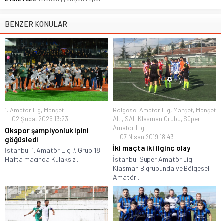
BENZER KONULAR
1. Amatör Lig
,
Manşet
Bölgesel Amatör Lig
,
Manşet
,
Manşet
02 Şubat 2026 13:23
Altı
,
SAL Klasman Grubu
,
Süper
Amatör Lig
Okspor şampiyonluk ipini
07 Nisan 2019 18:43
göğüsledi
İki maçta iki ilginç olay
İstanbul 1. Amatör Lig 7. Grup 18.
Hafta maçında Kulaksız...
İstanbul Süper Amatör Lig
Klasman B grubunda ve Bölgesel
Amatör...