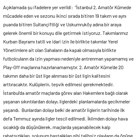
Açıklamada şu ifadelere yer verildi: “İstanbul 2. Amatör Kümede
mücadele eden ve sezonu ikinci sırada bitiren 19 takım ve aynı
puanda bitiren Sultançiftliği ve Uskumruköy adına bir araya
gelerek önemli bir konuyu dile getirmek istiyoruz. Takımlarımız
Kurban Bayramı tatili ve idari izin ile birlikte takımlar Yerel
Yönetimlere ait olan Sahaların da kapalı olmasıyla birlikte
futbolcuların da izin yapması nedeniyle antrenman yapamamış ve
Play-Off maçlarına hazırlanamamıştır. 2. Amatör Küme’de 20
takımın daha bir üst lige alınması bir üst ligin kalitesini
arttıracaktır. Kulüplerin, teşvik edilmesi gerekmektedir.
İstanbul’da amatör maçlarda görev alan Hakemlere bağlı olarak
yaşanan sıkıntılardan dolayı, liglerdeki planlamalarda gecikmeler
yaşandı. Bunlardan dolayı belki de amatör liglerin tarihinde ilk
defa Temmuz ayında ligler tescil edilmedi. İklimden dolayı hava
sıcaklığı da düşünülerek, maçlarda yaşanabilecek kalp
rahatsızlıkları, solunum hastalıkları gibi talihsiz olayların da önüne