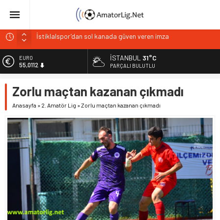
İstiklalspor’dan sol kanada güven veren imza
Paşabahçespor’da sportif direktörlük görevine Mehmet
Şahin getirildi
İSTANBUL
31°C
EURO
İstanbul Gençlerbirliği hücum hattını güçlendirdi
55,0112
PARÇALI BULUTLU
Vardarspor teknik ekibiyle yola devam ediyor
ALTIN
Zorlu maçtan kazanan çıkmadı
6.519,97
Kuzeyin Kaplanları Kaygısız ile yeniden
Anasayfa
»
2. Amatör Lig
»
Zorlu maçtan kazanan çıkmadı
BİST
13.798,82
DOLAR
47,7025