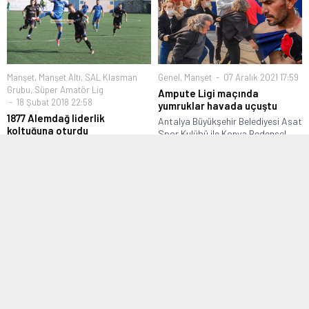
Manşet
,
Manşet Altı
,
SAL Klasman
Genel
,
Manşet
07 Aralık 2021 17:59
Grubu
,
Süper Amatör Lig
Ampute Ligi maçında
18 Şubat 2018 22:58
yumruklar havada uçuştu
1877 Alemdağ liderlik
Antalya Büyükşehir Belediyesi Asat
koltuğuna oturdu
Spor Kulübü ile Konya Bedensel
İstanbul Süper Amatör Lig
Engelliler...
Klasman A Grubu 2. hafta
mücadelesinde...
Manşet
,
Sonuçlar
,
Süper Amatör Lig
Bölgesel Amatör Lig
,
Manşet
,
11 Aralık 2016 14:55
Transfer
23 Aralık 2016 22:41