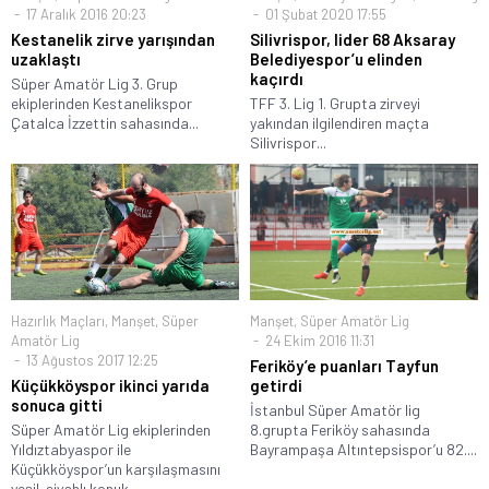
17 Aralık 2016 20:23
01 Şubat 2020 17:55
Kestanelik zirve yarışından
Silivrispor, lider 68 Aksaray
uzaklaştı
Belediyespor’u elinden
kaçırdı
Süper Amatör Lig 3. Grup
ekiplerinden Kestanelikspor
TFF 3. Lig 1. Grupta zirveyi
Çatalca İzzettin sahasında...
yakından ilgilendiren maçta
Silivrispor...
Hazırlık Maçları
,
Manşet
,
Süper
Manşet
,
Süper Amatör Lig
Amatör Lig
24 Ekim 2016 11:31
13 Ağustos 2017 12:25
Feriköy’e puanları Tayfun
Küçükköyspor ikinci yarıda
getirdi
sonuca gitti
İstanbul Süper Amatör lig
Süper Amatör Lig ekiplerinden
8.grupta Feriköy sahasında
Yıldıztabyaspor ile
Bayrampaşa Altıntepsispor’u 82....
Küçükköyspor’un karşılaşmasını
yeşil-siyahlı konuk...