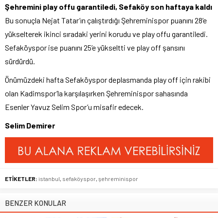
Şehremini play offu garantiledi, Sefaköy son haftaya kaldı
Bu sonuçla Nejat Tatar’ın çalıştırdığı Şehreminispor puanını 28’e
yükselterek ikinci sıradaki yerini korudu ve play offu garantiledi.
Sefaköyspor ise puanını 25’e yükseltti ve play off şansını
sürdürdü.
Önümüzdeki hafta Sefaköyspor deplasmanda play off için rakibi
olan Kadimspor’la karşılaşırken Şehreminispor sahasında
Esenler Yavuz Selim Spor’u misafir edecek.
Selim Demirer
ETİKETLER:
istanbul
,
sefaköyspor
,
şehreminispor
BENZER KONULAR