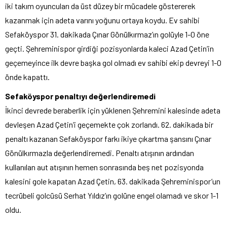
iki takım oyuncuları da üst düzey bir mücadele göstererek
kazanmak için adeta varını yoğunu ortaya koydu. Ev sahibi
Sefaköyspor 31. dakikada Çınar Gönülkırmaz’ın golüyle 1-0 öne
geçti. Şehreminispor girdiği pozisyonlarda kaleci Azad Çetin’in
geçemeyince ilk devre başka gol olmadı ev sahibi ekip devreyi 1-0
önde kapattı.
Sefaköyspor penaltıyı değerlendiremedi
İkinci devrede beraberlik için yüklenen Şehremini kalesinde adeta
devleşen Azad Çetin’i geçemekte çok zorlandı. 62. dakikada bir
penaltı kazanan Sefaköyspor farkı ikiye çıkartma şansını Çınar
Gönülkırmazla değerlendiremedi. Penaltı atışının ardından
kullanılan aut atışının hemen sonrasında beş net pozisyonda
kalesini gole kapatan Azad Çetin, 63. dakikada Şehreminispor’un
tecrübeli golcüsü Serhat Yıldız’ın golüne engel olamadı ve skor 1-1
oldu.