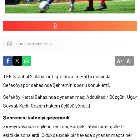
03 HAZIRAN 2026 20:25
A
A
+
-
TFF İstanbul 2. Amatör Lig 7. Grup 13. Hafta maçında
Sefaköyspor sahasında Şehreminispor’u konuk etti.
Sefaköy Kartal Sahasında oynanan maçı Addulkadir Düzgün, Uğur
Soysal, Kadir Sezgin hakem üçlüsü yönetti.
Şehremini kaleciyi geçemedi
Zirveyi yakından ilgilendiren maç karşılıklı atılan birer golle 1-1
eşitlikle sona erdi. Oldukça sıcak bir havada oynanan maçta her