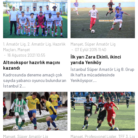
1. Amatör Lig
,
2. Amatör Lig
,
Hazırlık
Manşet
,
Süper Amatör Lig
Maçları
,
Manşet
07 Eylül 2015 11:40
16 Ağustos 2021 10:55
İlk yarı Zara Ekinli, ikinci
Altınokspor hazırlık maçını
yarıda Yeniköy
kazandı
İstanbul Süper Amatör Lig 8. Grup
Kadrosunda deneme amaçlı çok
ilk hafta mücadelesinde
sayıda yabancı oyuncu bulunduran
Yeniköyspor,...
İstanbul 2....
Manşet
,
Süper Amatör Lig
Manşet
,
Profesyonel Ligler
,
TFF 3. Lig