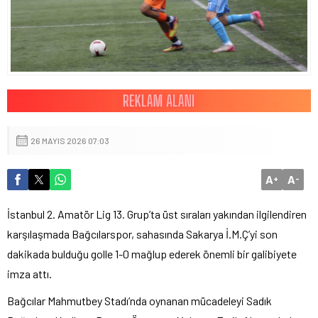
26 MAYIS 2026 07:03
A
A
+
-
İstanbul 2. Amatör Lig 13. Grup’ta üst sıraları yakından ilgilendiren
karşılaşmada Bağcılarspor, sahasında Sakarya İ.M.Ç’yi son
dakikada bulduğu golle 1-0 mağlup ederek önemli bir galibiyete
imza attı.
Bağcılar Mahmutbey Stadı’nda oynanan mücadeleyi Sadık