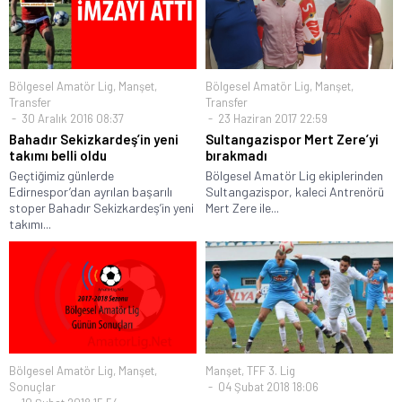
Bölgesel Amatör Lig
,
Manşet
,
Bölgesel Amatör Lig
,
Manşet
,
Transfer
Transfer
30 Aralık 2016 08:37
23 Haziran 2017 22:59
Bahadır Sekizkardeş’in yeni
Sultangazispor Mert Zere’yi
takımı belli oldu
bırakmadı
Geçtiğimiz günlerde
Bölgesel Amatör Lig ekiplerinden
Edirnespor’dan ayrılan başarılı
Sultangazispor, kaleci Antrenörü
stoper Bahadır Sekizkardeş’in yeni
Mert Zere ile...
takımı...
Bölgesel Amatör Lig
,
Manşet
,
Manşet
,
TFF 3. Lig
Sonuçlar
04 Şubat 2018 18:06