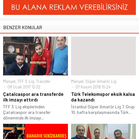
BENZER KONULAR
Manşet
,
TFF 3. Lig
,
Transfer
Manşet
,
Süper Amatör Lig
08 Ocak 2017 12:32
07 Kasım 2018 15:24
Çatalcaspor ara transferde
Türk Telekomspor eksik kalsa
ilk imzayı attırdı
da kazandı
TFF 3. Lig ekiplerinden
İstanbul Süper Amatör Lig 7. Grup
Çatalcaspor ara transfer
10. hafta karşılaşmasında Türk...
döneminde ilk imzayı...