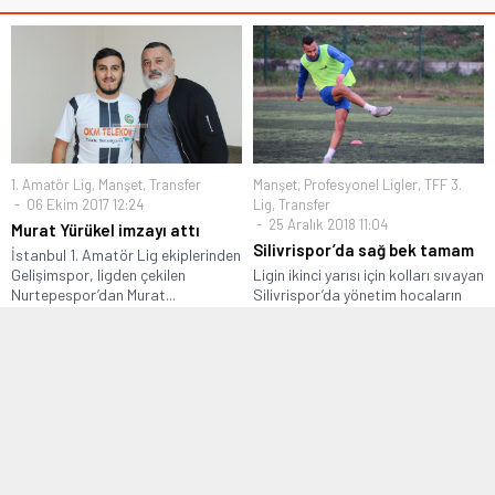
1. Amatör Lig
,
Manşet
,
Transfer
Manşet
,
Profesyonel Ligler
,
TFF 3.
06 Ekim 2017 12:24
Lig
,
Transfer
25 Aralık 2018 11:04
Murat Yürükel imzayı attı
Silivrispor’da sağ bek tamam
İstanbul 1. Amatör Lig ekiplerinden
Gelişimspor, ligden çekilen
Ligin ikinci yarısı için kolları sıvayan
Nurtepespor’dan Murat...
Silivrispor’da yönetim hocaların
verdiği...