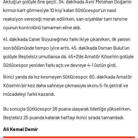
Aktuğ’un golüyle öne geçti. 34. dakikada Avni Metehan Doğan’ın
kırmızı kart görmesiyle 10 kişi kalan Sütlücespor’un nasıl
reaksiyon vereceği merak edilirken, sarı-siyahlılar tam tersine
oyunun kontrolünü tamamen eline aldı.
41. dakikada Caner Boyuneğmez farkı ikiye çıkarırken, ilk yarının
son bölümünde tempo iyice arttı. 45. dakikada Osman Bulut’un
golüyle Beştelsiz umutlansa da, 45+2’de Amatör Köse’nin golüyle
Sütlücespor yeniden farkı açtı ve devreye 4-1 üstün girdi.
İkinci yarıda da hız kesmeyen Sütlücespor, 60. dakikada Amatör
Köse’nin bir kez daha sahneye çıkmasıyla skoru 5-1’e getirdi ve
mücadeleyi farklı kazandı.
Bu sonuçla Sütlücespor 28 puana ulaşarak liderliğe yükselirken,
Beştelsiz 25 puanda kalarak haftayı ikinci sırada tamamladı.
Ali Kemal Demir