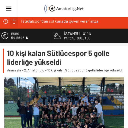
İstiklalspor’dan sol kanada güven veren imza
Paşabahçespor’da sportif direktörlük görevine Mehmet
Şahin getirildi
İSTANBUL
31°C
EURO
İstanbul Gençlerbirliği hücum hattını güçlendirdi
54,9646
PARÇALI BULUTLU
Vardarspor teknik ekibiyle yola devam ediyor
ALTIN
10 kişi kalan Sütlücespor 5 golle
6.488,95
Kuzeyin Kaplanları Kaygısız ile yeniden
liderliğe yükseldi
BİST
13.798,82
Anasayfa
»
2. Amatör Lig
»
10 kişi kalan Sütlücespor 5 golle liderliğe yükseldi
DOLAR
47,5939