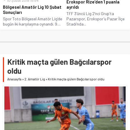
10 Şubat 2018 15:54
Erokspor Rize’den 1 puanla
Bölgesel Amatör Lig 10 Şubat
ayrıldı
Sonuçları
TFF 3’üncü Lig 2’nci Grup’ta
Spor Toto Bölgesel Amatör Lig’de
Pazarspor, Erokspor’u Pazar İlçe
bugün iki karşılaşma oynandı. 9....
Stadı’nda...
Kritik maçta gülen Bağcılarspor
oldu
Anasayfa
»
2. Amatör Lig
»
Kritik maçta gülen Bağcılarspor oldu