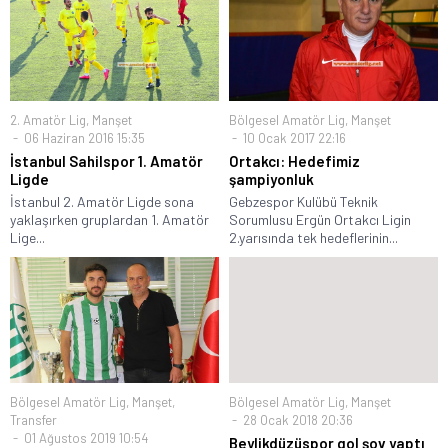
2. Amatör Lig
,
Manşet
Bölgesel Amatör Lig
,
Manşet
06 Haziran 2016 15:35
10 Ocak 2017 22:16
İstanbul Sahilspor 1. Amatör
Ortakcı: Hedefimiz
Ligde
şampiyonluk
İstanbul 2. Amatör Ligde sona
Gebzespor Kulübü Teknik
yaklaşırken gruplardan 1. Amatör
Sorumlusu Ergün Ortakcı Ligin
Lige...
2.yarısında tek hedeflerinin...
Bölgesel Amatör Lig
,
Manşet
,
Bölgesel Amatör Lig
,
Manşet
Transfer
28 Ocak 2018 20:36
01 Ağustos 2019 10:54
Beylikdüzüspor gol şov yaptı