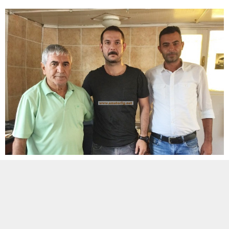
ETİKETLER:
istanbul
,
nişantaşıspor