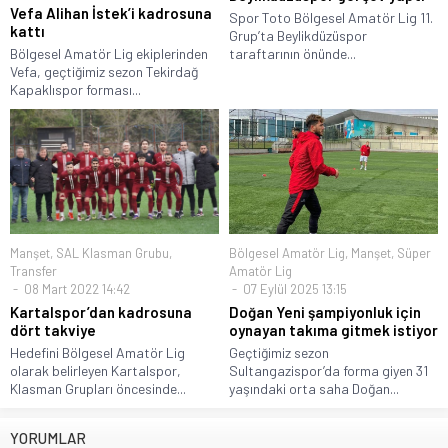
Vefa Alihan İstek’i kadrosuna
Spor Toto Bölgesel Amatör Lig 11.
kattı
Grup’ta Beylikdüzüspor
Bölgesel Amatör Lig ekiplerinden
taraftarının önünde...
Vefa, geçtiğimiz sezon Tekirdağ
Kapaklıspor forması...
Manşet
,
SAL Klasman Grubu
,
Bölgesel Amatör Lig
,
Manşet
,
Süper
Transfer
Amatör Lig
08 Mart 2022 14:42
07 Eylül 2025 13:15
Kartalspor’dan kadrosuna
Doğan Yeni şampiyonluk için
dört takviye
oynayan takıma gitmek istiyor
Hedefini Bölgesel Amatör Lig
Geçtiğimiz sezon
olarak belirleyen Kartalspor,
Sultangazispor’da forma giyen 31
Klasman Grupları öncesinde...
yaşındaki orta saha Doğan...
YORUMLAR