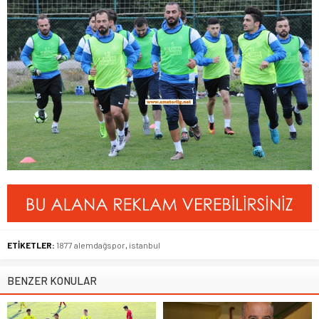
ETİKETLER:
1877 alemdağspor
,
istanbul
BENZER KONULAR