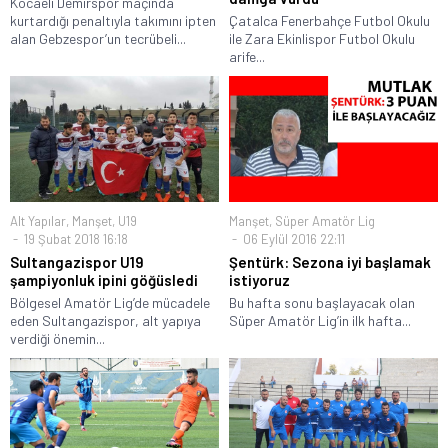
Kocaeli Demirspor maçında
kurtardığı penaltıyla takımını ipten
Çatalca Fenerbahçe Futbol Okulu
alan Gebzespor’un tecrübeli...
ile Zara Ekinlispor Futbol Okulu
arife...
Alt Yapılar
,
Manşet
,
U19
Manşet
,
Süper Amatör Lig
19 Şubat 2018 16:18
06 Eylül 2016 22:11
Sultangazispor U19
Şentürk: Sezona iyi başlamak
şampiyonluk ipini göğüsledi
istiyoruz
Bölgesel Amatör Lig’de mücadele
Bu hafta sonu başlayacak olan
eden Sultangazispor, alt yapıya
Süper Amatör Lig’in ilk hafta...
verdiği önemin...