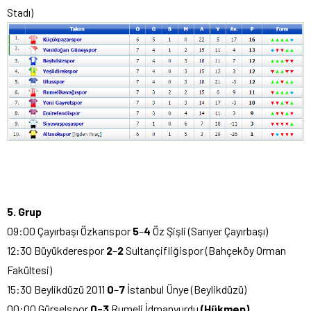
Stadı)
5. Grup
09:00 Çayırbaşı Özkanspor
5
–
4
Öz Şişli (Sarıyer Çayırbaşı)
12:30 Büyükderespor
2
–
2
Sultançifliğispor (Bahçeköy Orman
Fakültesi)
15:30 Beylikdüzü 2011
0
–
7
İstanbul Ünye (Beylikdüzü)
00:00 Gürselspor
0-3
Rumeli İdmanyurdu
(Hükmen)