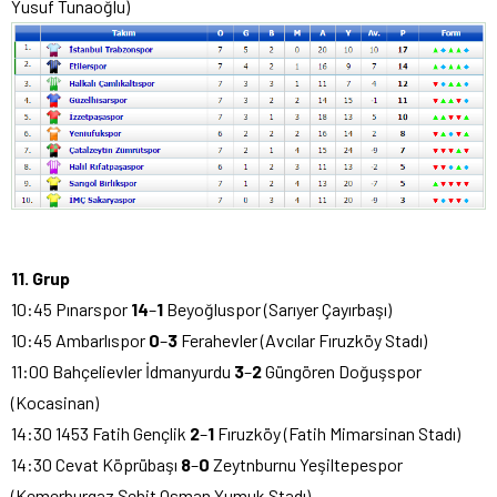
Yusuf Tunaoğlu)
11. Grup
10:45 Pınarspor
14
–
1
Beyoğluspor (Sarıyer Çayırbaşı)
10:45 Ambarlıspor
0
–
3
Ferahevler (Avcılar Fıruzköy Stadı)
11:00 Bahçelievler İdmanyurdu
3
–
2
Güngören Doğuşspor
(Kocasinan)
14:30 1453 Fatih Gençlik
2
–
1
Fıruzköy (Fatih Mimarsinan Stadı)
14:30 Cevat Köprübaşı
8
–
0
Zeytnburnu Yeşiltepespor
(Kemerburgaz Şehit Osman Yumuk Stadı)