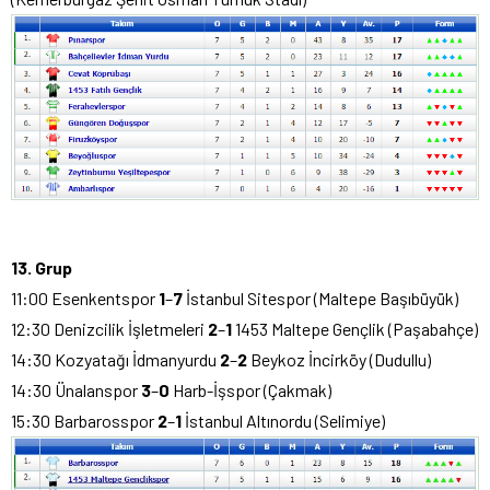
13. Grup
11:00 Esenkentspor
1
–
7
İstanbul Sitespor (Maltepe Başıbüyük)
12:30 Denizcilik İşletmeleri
2
–
1
1453 Maltepe Gençlik (Paşabahçe)
14:30 Kozyatağı İdmanyurdu
2
–
2
Beykoz İncirköy (Dudullu)
14:30 Ünalanspor
3
–
0
Harb-İşspor (Çakmak)
15:30 Barbarosspor
2
–
1
İstanbul Altınordu (Selimiye)