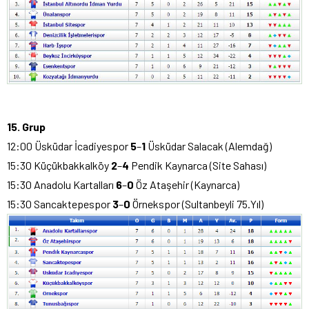
15. Grup
12:00 Üsküdar İcadiyespor
5
–
1
Üsküdar Salacak (Alemdağ)
15:30 Küçükbakkalköy
2
–
4
Pendik Kaynarca (Site Sahası)
15:30 Anadolu Kartalları
6
–
0
Öz Ataşehir (Kaynarca)
15:30 Sancaktepespor
3
–
0
Örnekspor (Sultanbeyli 75.Yıl)