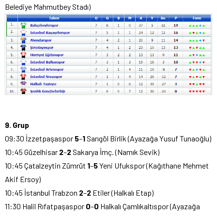
Belediye Mahmutbey Stadı)
9. Grup
09:30 İzzetpaşaspor
5
–
1
Sarıgöl Birlik (Ayazağa Yusuf Tunaoğlu)
10:45 Güzelhisar
2
–
2
Sakarya İmç. (Namık Sevik)
10:45 Çatalzeytin Zümrüt
1
–
5
Yeni Ufukspor (Kağıthane Mehmet
Akif Ersoy)
10:45 İstanbul Trabzon
2
–
2
Etiler (Halkalı Etap)
11:30 Halil Rıfatpaşaspor
0
–
0
Halkalı Çamlıkaltıspor (Ayazağa