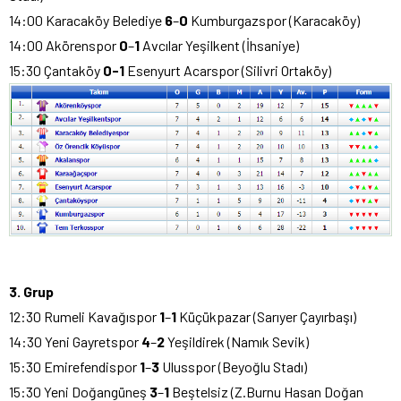
14:00 Karacaköy Belediye
6
–
0
Kumburgazspor (Karacaköy)
14:00 Akörenspor
0
–
1
Avcılar Yeşilkent (İhsaniye)
15:30 Çantaköy
0-1
Esenyurt Acarspor (Silivri Ortaköy)
3. Grup
12:30 Rumeli Kavağıspor
1
–
1
Küçükpazar (Sarıyer Çayırbaşı)
14:30 Yeni Gayretspor
4
–
2
Yeşildirek (Namık Sevik)
15:30 Emirefendispor
1
–
3
Ulusspor (Beyoğlu Stadı)
15:30 Yeni Doğangüneş
3
–
1
Beştelsiz (Z.Burnu Hasan Doğan