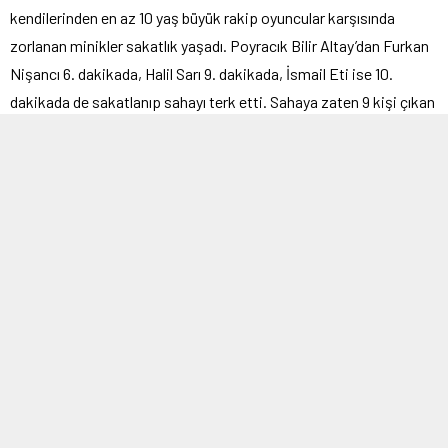
kendilerinden en az 10 yaş büyük rakip oyuncular karşısında
zorlanan minikler sakatlık yaşadı. Poyracık Bilir Altay’dan Furkan
Nişancı 6. dakikada, Halil Sarı 9. dakikada, İsmail Eti ise 10.
dakikada de sakatlanıp sahayı terk etti. Sahaya zaten 9 kişi çıkan
Poyracık ekibin 6 kişi kaldığı için hakem maçı bitirmek zorunda
kaldı. Yalnızca 10 dakika süren maç, futbol sahalarında çok
konuşulacak bir olaya neden oldu.
10 dakikalık maçta Seferihisarlı futbolcular ise yaşları küçük olan
rakiplerine baskı yapmadı. Sakatlanan üç oyuncudan Furkan
Nişancı ile Halil Sarı’yı Seferihisarlı futbolcu abileri kucaklarında
saha kenarına kadar taşıdı.
ALTAY: “KULÜP ZORDA KALMASIN DİYE…”
İstemedikleri olayların geliştiğini söyleyen Başkan Bilir Altay,
“Daha önceki futbolcu arkadaşlarımız anlaşmamız dışında
hareket ettiler. Etik olmayan hareketlerde bulundular,