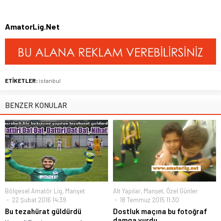
AmatorLig.Net
ETİKETLER:
istanbul
BENZER KONULAR
Bölgesel Amatör Lig
,
Manşet
Alt Yapılar
,
Manşet
,
Özel Günler
22 Şubat 2016 14:39
18 Temmuz 2015 11:30
Bu tezahürat güldürdü
Dostluk maçına bu fotoğraf
damga vurdu