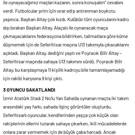
ile oynayacağımız maçları kazanın, sonra konuşalım” cevabını
verdi. Futbolcular prim için ısrar edip antrenman boykotu
yapınca, Başkan Altay çok kızdı. Kulübün tüm oyuncularını kadro
dışı bırakan Başkan Altay, Alaçatı ile oynanacak maça
çıkmayacaklarını federasyona bildirirken, talimatlara göre küme
düşmemek için de Seferihisar maçına U13 takımıyla çıkacaklarını
açıkladı. Başkan Altay, dediğini yaptı ve Poyracık Bilir Altay –
Seferihisar maçında sahaya U13 takımını sürdü. Poyracık Bilir
Altay, bu karşılaşmaya 11 kişilik kadroyu bile tamamlayamadığı
için rakibi karşısına 9 kişi çıktı.
3 OYUNCU SAKATLANDI
İzmir Atatürk Stadı 2 No’lu Yan Saha’da oynanan maçta iki takım
arasındaki yaş farkı, sahada ilginç görüntüler oluşturdu.
Seferihisarlı oyuncular, kendilerinden yaşça çok küçük olan
rakiplerinin ellerini tutarak sahaya çıkarken, ikili mücadelelerde
onlara zarar vermemek için de büyük çaba harcadı. Ancak