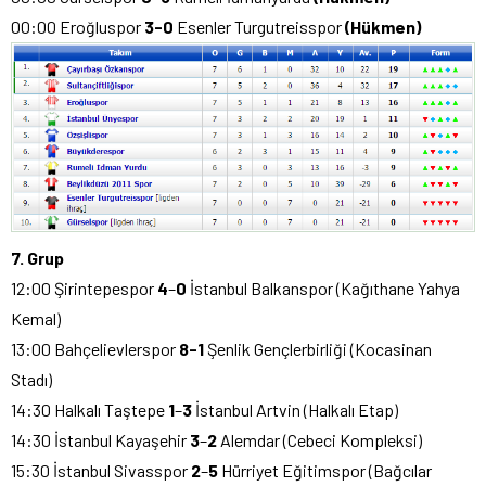
00:00 Eroğluspor
3-0
Esenler Turgutreisspor
(Hükmen)
7. Grup
12:00 Şirintepespor
4
–
0
İstanbul Balkanspor (Kağıthane Yahya
Kemal)
13:00 Bahçelievlerspor
8-1
Şenlik Gençlerbirliği (Kocasinan
Stadı)
14:30 Halkalı Taştepe
1
–
3
İstanbul Artvin (Halkalı Etap)
14:30 İstanbul Kayaşehir
3
–
2
Alemdar (Cebeci Kompleksi)
15:30 İstanbul Sivasspor
2
–
5
Hürriyet Eğitimspor (Bağcılar