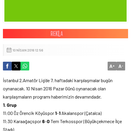
10 NISAN 2016 12:56
A
A
+
-
İstanbul 2.Amatör Lig’de 7. haftadaki karşılaşmalar bugün
oynanacak. 10 Nisan 2016 Pazar Günü oynanacak olan
karşılaşmaların programı haberimizin devamındadır.
1. Grup
11:00 Öz Örencik Köyüspor
1
–
1
Akalanspor (Çatalca)
11:30 Karaağaçspor
6
–
0
Tem Terkosspor (Büyükçekmece İlçe
Stadı)