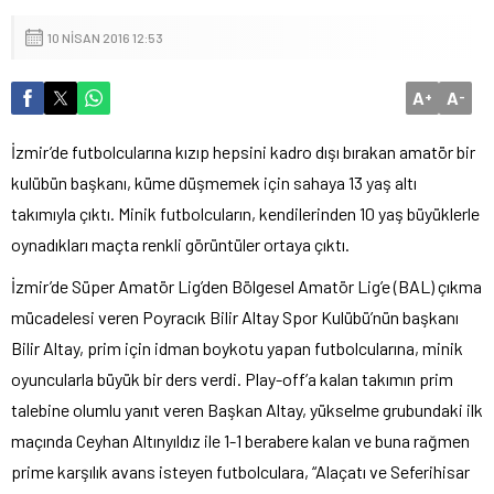
10 NISAN 2016 12:53
A
A
+
-
İzmir’de futbolcularına kızıp hepsini kadro dışı bırakan amatör bir
kulübün başkanı, küme düşmemek için sahaya 13 yaş altı
takımıyla çıktı. Minik futbolcuların, kendilerinden 10 yaş büyüklerle
oynadıkları maçta renkli görüntüler ortaya çıktı.
İzmir’de Süper Amatör Lig’den Bölgesel Amatör Lig’e (BAL) çıkma
mücadelesi veren Poyracık Bilir Altay Spor Kulübü’nün başkanı
Bilir Altay, prim için idman boykotu yapan futbolcularına, minik
oyuncularla büyük bir ders verdi. Play-off’a kalan takımın prim
talebine olumlu yanıt veren Başkan Altay, yükselme grubundaki ilk
maçında Ceyhan Altınyıldız ile 1-1 berabere kalan ve buna rağmen
prime karşılık avans isteyen futbolculara, “Alaçatı ve Seferihisar