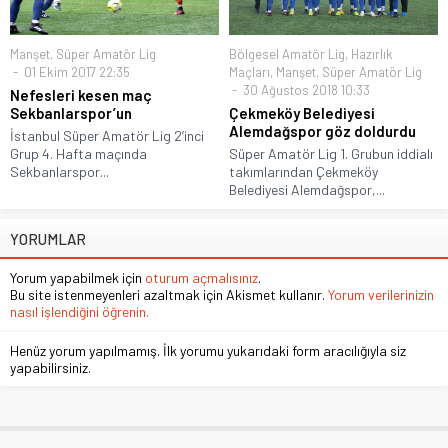
Manşet
,
Süper Amatör Lig
Bölgesel Amatör Lig
,
Hazırlık
01 Ekim 2017 22:35
Maçları
,
Manşet
,
Süper Amatör Lig
30 Ağustos 2018 10:33
Nefesleri kesen maç
Sekbanlarspor’un
Çekmeköy Belediyesi
Alemdağspor göz doldurdu
İstanbul Süper Amatör Lig 2’inci
Grup 4. Hafta maçında
Süper Amatör Lig 1. Grubun iddialı
Sekbanlarspor...
takımlarından Çekmeköy
Belediyesi Alemdağspor,...
YORUMLAR
Yorum yapabilmek için
oturum açmalısınız
.
Bu site istenmeyenleri azaltmak için Akismet kullanır.
Yorum verilerinizin
nasıl işlendiğini öğrenin.
Henüz yorum yapılmamış. İlk yorumu yukarıdaki form aracılığıyla siz
yapabilirsiniz.