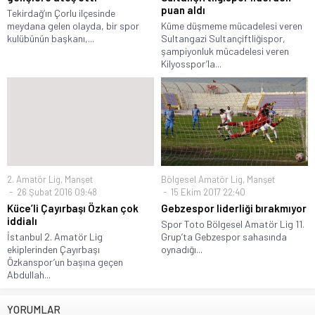
puan aldı
Tekirdağ’ın Çorlu ilçesinde
meydana gelen olayda, bir spor
Küme düşmeme mücadelesi veren
kulübünün başkanı,...
Sultangazi Sultançiftliğispor,
şampiyonluk mücadelesi veren
Kilyosspor’la...
2. Amatör Lig
,
Manşet
Bölgesel Amatör Lig
,
Manşet
26 Şubat 2016 09:48
15 Ekim 2017 22:40
Küce’li Çayırbaşı Özkan çok
Gebzespor liderliği bırakmıyor
iddialı
Spor Toto Bölgesel Amatör Lig 11.
İstanbul 2. Amatör Lig
Grup’ta Gebzespor sahasında
ekiplerinden Çayırbaşı
oynadığı...
Özkanspor’un başına geçen
Abdullah...
YORUMLAR