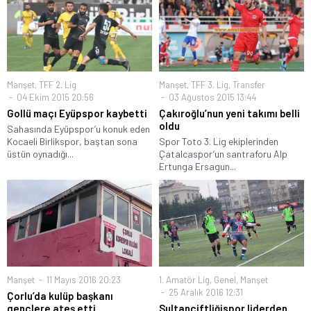
Manşet
,
TFF 2. Lig
Manşet
,
TFF 3. Lig
,
Transfer
04 Ekim 2015 20:56
03 Ağustos 2015 13:44
Gollü maçı Eyüpspor kaybetti
Çakıroğlu’nun yeni takımı belli
oldu
Sahasında Eyüpspor’u konuk eden
Kocaeli Birlikspor, baştan sona
Spor Toto 3. Lig ekiplerinden
üstün oynadığı...
Çatalcaspor’un santraforu Alp
Ertunga Ersagun...
Manşet
11 Mayıs 2016 20:23
1. Amatör Lig
,
Genel
,
Manşet
25 Aralık 2016 12:31
Çorlu’da kulüp başkanı
gençlere ateş etti
Sultançiftliğispor liderden