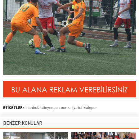
ETİKETLER:
istanbul
,
istinyespor
,
osmaniye istiklalspor
BENZER KONULAR