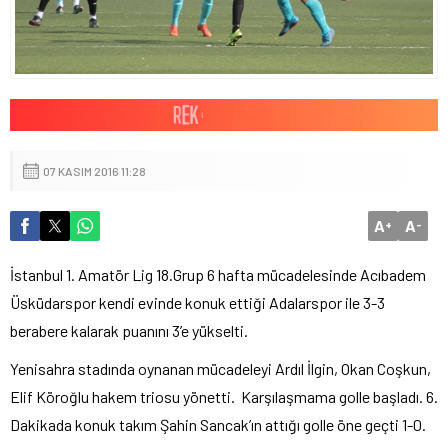
07 KASIM 2016 11:28
A
A
+
-
İstanbul 1. Amatör Lig 18.Grup 6 hafta mücadelesinde Acıbadem
Üsküdarspor kendi evinde konuk ettiği Adalarspor ile 3-3
berabere kalarak puanını 3’e yükselti.
Yenisahra stadında oynanan mücadeleyi Ardıl İlgin, Okan Coşkun,
Elif Köroğlu hakem triosu yönetti. Karşılaşmama golle başladı. 6.
Dakikada konuk takım Şahin Sancak’ın attığı golle öne geçti 1-0.