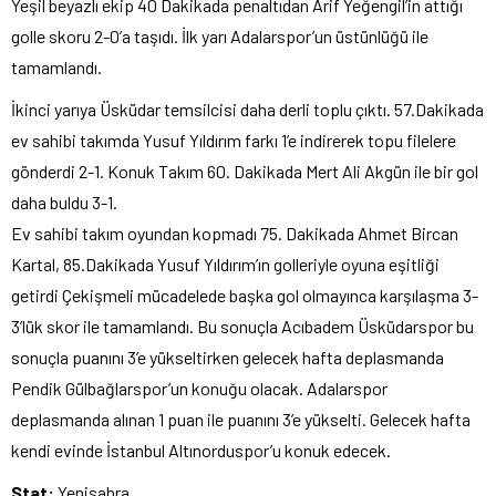
Yeşil beyazlı ekip 40 Dakikada penaltıdan Arif Yeğengil’in attığı
golle skoru 2-0’a taşıdı. İlk yarı Adalarspor’un üstünlüğü ile
tamamlandı.
İkinci yarıya Üsküdar temsilcisi daha derli toplu çıktı. 57.Dakikada
ev sahibi takımda Yusuf Yıldırım farkı 1’e indirerek topu filelere
gönderdi 2-1. Konuk Takım 60. Dakikada Mert Ali Akgün ile bir gol
daha buldu 3-1.
Ev sahibi takım oyundan kopmadı 75. Dakikada Ahmet Bircan
Kartal, 85.Dakikada Yusuf Yıldırım’ın golleriyle oyuna eşitliği
getirdi Çekişmeli mücadelede başka gol olmayınca karşılaşma 3-
3’lük skor ile tamamlandı. Bu sonuçla Acıbadem Üsküdarspor bu
sonuçla puanını 3’e yükseltirken gelecek hafta deplasmanda
Pendik Gülbağlarspor’un konuğu olacak. Adalarspor
deplasmanda alınan 1 puan ile puanını 3’e yükselti. Gelecek hafta
kendi evinde İstanbul Altınorduspor’u konuk edecek.
Stat:
Yenisahra