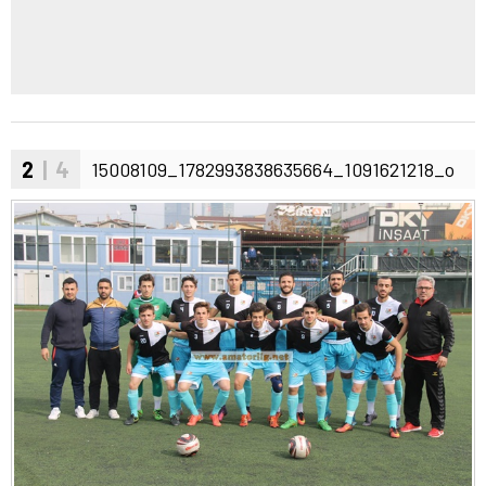
2
| 4
15008109_1782993838635664_1091621218_o