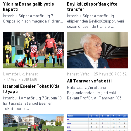
Yıldırım Bosna galibiyetle
Beylikdüzüspor’dan çifte
kapattı
transfer
İstanbul Süper Amatör Lig 7.
İstanbul Süper Amatör Lig
Grupta ligin son maçında Yıldırım...
ekiplerinden Beylikdüzüspor, yeni
sezon öncesinde transfer...
1. Amatör Lig
,
Manşet
Manşet
,
Vefat
25 Mayıs 2017 09:32
17 Aralık 2018 13:16
Ali Tanrıyar vefat etti
İstanbul Esenler Tokat 10’da
Galatasaray’ın efsane
10 yaptı
Başkanlarından, İçişleri eski
İstanbul 1.Amatör Lig 7.Grubun 10.
Bakanı Prof.Dr. Ali Tanrıyar, 103...
haftasında İstanbul Esenler
Tokatspor ile...