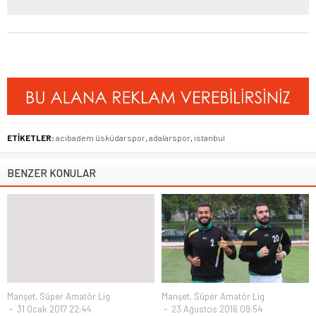
ETİKETLER:
acıbadem üsküdarspor
,
adalarspor
,
istanbul
BENZER KONULAR
Manşet
,
Süper Amatör Lig
Manşet
,
Süper Amatör Lig
31 Ocak 2017 22:44
23 Ağustos 2016 09:54