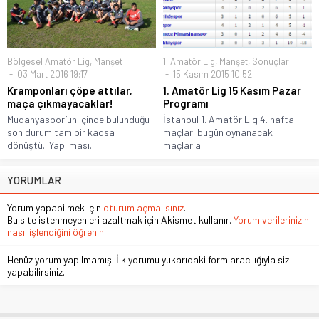
Bölgesel Amatör Lig
,
Manşet
1. Amatör Lig
,
Manşet
,
Sonuçlar
03 Mart 2016 19:17
15 Kasım 2015 10:52
Kramponları çöpe attılar,
1. Amatör Lig 15 Kasım Pazar
maça çıkmayacaklar!
Programı
Mudanyaspor’un içinde bulunduğu
İstanbul 1. Amatör Lig 4. hafta
son durum tam bir kaosa
maçları bugün oynanacak
dönüştü. Yapılması...
maçlarla...
YORUMLAR
Yorum yapabilmek için
oturum açmalısınız
.
Bu site istenmeyenleri azaltmak için Akismet kullanır.
Yorum verilerinizin
nasıl işlendiğini öğrenin.
Henüz yorum yapılmamış. İlk yorumu yukarıdaki form aracılığıyla siz
yapabilirsiniz.