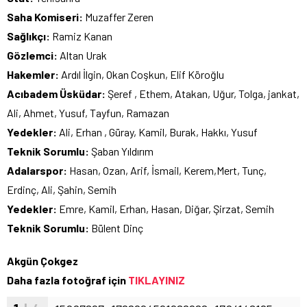
Saha Komiseri:
Muzaffer Zeren
Sağlıkçı:
Ramiz Kanan
Gözlemci:
Altan Urak
Hakemler:
Ardıl İlgin, Okan Coşkun, Elif Köroğlu
Acıbadem Üsküdar:
Şeref , Ethem, Atakan, Uğur, Tolga, jankat,
Ali, Ahmet, Yusuf, Tayfun, Ramazan
Yedekler:
Ali, Erhan , Güray, Kamil, Burak, Hakkı, Yusuf
Teknik Sorumlu:
Şaban Yıldırım
Adalarspor:
Hasan, Ozan, Arif, İsmail, Kerem,Mert, Tunç,
Erdinç, Ali, Şahin, Semih
Yedekler:
Emre, Kamil, Erhan, Hasan, Diğar, Şirzat, Semih
Teknik Sorumlu:
Bülent Dinç
Akgün Çokgez
Daha fazla fotoğraf için
TIKLAYINIZ