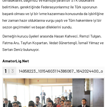
olmadıklarını, bağımsız ve kamuya yararlı bir STK olduklarını
belirtirken, gerektiğinde Federasyonlarımız ile Türk sporunun
başarılı olması ve iyi bir ivme kazanması konusunda da işbirliğine
her zaman hazır olduklarına vurgu yaptı ve Tüm hakemlere iyi bir
sezon geçirmeleri ve başarı dileklerini sundu.
Derneğin kurucu üyeleri arasında Hasan Kahveci, Remzi Tulgan,
Fatma Aru, Tayfun Kopartan, Vedat Günertengil, İsmail Yılmaz ve
Sertan Deniz bulunuyor.
AmatorLig.Net
1
| 3
14958223_10154603114386067_1642024400_o