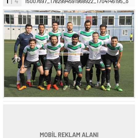
1
| 4
15007697_1782994591968922_1704146195_o
MOBİL REKLAM ALANI