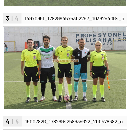
3
| 4
14970951_1782994575302257_1039254064_o
4
| 4
15007826_1782994258635622_200478382_o