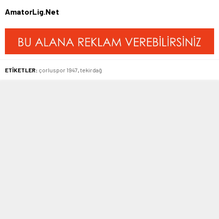
AmatorLig.Net
ETİKETLER:
çorluspor 1947
,
tekirdağ
BENZER KONULAR
Bölgesel Amatör Lig
,
Manşet
,
Manşet
,
Süper Amatör Lig
Transfer
07 Şubat 2016 11:34
23 Temmuz 2016 12:55
Alibeyspor’da Tonta güven
Yalovaspor’a Iraklı golcü
tazeledi