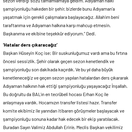
sezon verdiği sözü tamamlamaya geldim. Adıyaman halkı
şampiyonluğu hakeden bir şehir, bizlerde bunu Adıyaman’a
yaşatmak için gerekli çalışmalara başlayacağız. Allah’ım beni
taraftarıma ve Adıyaman halkına karşı mahcup etmesin.
Başkanıma ve ekibine teşekkür ediyorum.” Dedi.
‘Hatalar ders çıkaracağız’
Başkan Hüseyin Koç ise; Bir suskunluğumuz vardı ama bu fırtına
öncesi sessizlik. Şehir olarak geçen sezon kenetlendik ve
şampiyonluğu son dakikada kaçırdık. Ve bu yıl daha büyük
kenetleneceğiz ve geçen sezon yapılan hatalardan ders çıkararak
Adıyaman halkının hak ettiği şampiyonluğu yaşayacağız İnşallah.
Bu doğrultu da BAL’ın en tecrübeli hocası Erhan Koç ile
anlaşmaya vardık. Hocamızın transfer listesi hazır. Transfer
komite ekibimiz ile yarından itibaren görüşmeler başlayacak ve
şampiyonluğu sonuna kadar hak edecek bir ekip yaratılacak.
Buradan Sayın Valimiz Abdullah Erin’e, Meclis Başkan vekilimiz