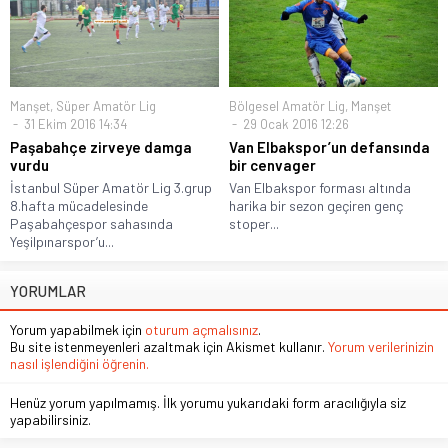
Manşet
,
Süper Amatör Lig
Bölgesel Amatör Lig
,
Manşet
31 Ekim 2016 14:34
29 Ocak 2016 12:26
Paşabahçe zirveye damga
Van Elbakspor’un defansında
vurdu
bir cenvager
İstanbul Süper Amatör Lig 3.grup
Van Elbakspor forması altında
8.hafta mücadelesinde
harika bir sezon geçiren genç
Paşabahçespor sahasında
stoper...
Yeşilpınarspor’u...
YORUMLAR
Yorum yapabilmek için
oturum açmalısınız
.
Bu site istenmeyenleri azaltmak için Akismet kullanır.
Yorum verilerinizin
nasıl işlendiğini öğrenin.
Henüz yorum yapılmamış. İlk yorumu yukarıdaki form aracılığıyla siz
yapabilirsiniz.