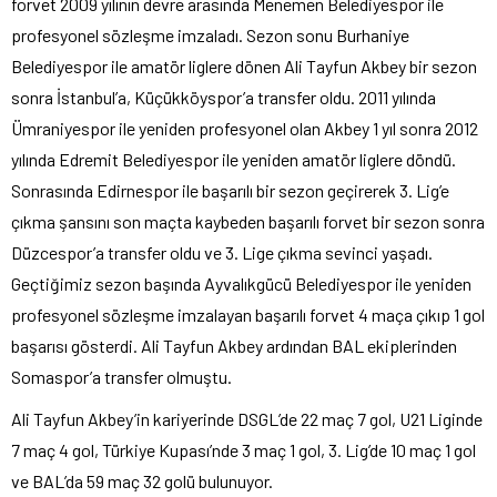
forvet 2009 yılının devre arasında Menemen Belediyespor ile
profesyonel sözleşme imzaladı. Sezon sonu Burhaniye
Belediyespor ile amatör liglere dönen Ali Tayfun Akbey bir sezon
sonra İstanbul’a, Küçükköyspor’a transfer oldu. 2011 yılında
Ümraniyespor ile yeniden profesyonel olan Akbey 1 yıl sonra 2012
yılında Edremit Belediyespor ile yeniden amatör liglere döndü.
Sonrasında Edirnespor ile başarılı bir sezon geçirerek 3. Lig’e
çıkma şansını son maçta kaybeden başarılı forvet bir sezon sonra
Düzcespor’a transfer oldu ve 3. Lige çıkma sevinci yaşadı.
Geçtiğimiz sezon başında Ayvalıkgücü Belediyespor ile yeniden
profesyonel sözleşme imzalayan başarılı forvet 4 maça çıkıp 1 gol
başarısı gösterdi. Ali Tayfun Akbey ardından BAL ekiplerinden
Somaspor’a transfer olmuştu.
Ali Tayfun Akbey’in kariyerinde DSGL’de 22 maç 7 gol, U21 Liginde
7 maç 4 gol, Türkiye Kupası’nde 3 maç 1 gol, 3. Lig’de 10 maç 1 gol
ve BAL’da 59 maç 32 golü bulunuyor.