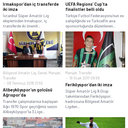
Irmakspor’dan iç transferde
UEFA Regions’ Cup’ta
iki imza
finalistler belli oldu
İstanbul Süper Amatör Lig
Türkiye Futbol Federasyonu’nun ev
ekiplerinden Irmakspor, iç
sahipliğinde ve Turkcell’in ana
transferde iki önemli...
sponsorluğunda düzenlenen...
Bölgesel Amatör Lig
,
Genel
,
Manşet
,
Manşet
,
Transfer
Transfer
19 Ocak 2017 09:56
08 Temmuz 2018 21:55
Feriköyspor’dan iki imza
Alibeyköyspor’un golcüsü
Süper Amatör Lig 8.Grup
Ağrıspor’da
takımlarından Feriköyspor,
Transfer çalışmalarına başlayan
kadrosuna Bölgesel Amatör
Ağrı 1970 Spor geçtiğimiz sezon
Ligden...
Alibeyköyspor’la 3.Lige...