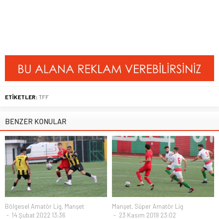
ETİKETLER:
TFF
BENZER KONULAR
Bölgesel Amatör Lig
,
Manşet
Manşet
,
Süper Amatör Lig
14 Şubat 2022 13:36
23 Kasım 2019 23:02