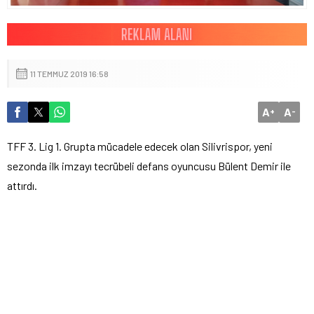
11 TEMMUZ 2019 16:58
A
A
+
-
TFF 3. Lig 1. Grupta mücadele edecek olan Silivrispor, yeni
sezonda ilk imzayı tecrübeli defans oyuncusu Bülent Demir ile
attırdı.