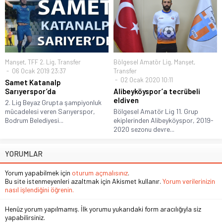
Manşet
,
TFF 2. Lig
,
Transfer
Bölgesel Amatör Lig
,
Manşet
,
06 Ocak 2019 23:37
Transfer
02 Ocak 2020 10:11
Samet Katanalp
Sarıyerspor’da
Alibeyköyspor’a tecrübeli
eldiven
2. Lig Beyaz Grupta şampiyonluk
mücadelesi veren Sarıyerspor,
Bölgesel Amatör Lig 11. Grup
Bodrum Belediyesi...
ekiplerinden Alibeyköyspor, 2019-
2020 sezonu devre...
YORUMLAR
Yorum yapabilmek için
oturum açmalısınız
.
Bu site istenmeyenleri azaltmak için Akismet kullanır.
Yorum verilerinizin
nasıl işlendiğini öğrenin.
Henüz yorum yapılmamış. İlk yorumu yukarıdaki form aracılığıyla siz
yapabilirsiniz.