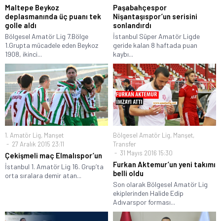
Maltepe Beykoz
Paşabahçespor
deplasmanında üç puanı tek
Nişantaşıspor’un serisini
golle aldı
sonlandırdı
Bölgesel Amatör Lig 7.Bölge
İstanbul Süper Amatör Ligde
1.Grupta mücadele eden Beykoz
geride kalan 8 haftada puan
1908, ikinci...
kaybı...
1. Amatör Lig
,
Manşet
Bölgesel Amatör Lig
,
Manşet
,
27 Aralık 2015 23:11
Transfer
31 Mayıs 2016 15:30
Çekişmeli maç Elmalıspor’un
Furkan Aktemur’un yeni takımı
İstanbul 1. Amatör Lig 16. Grup’ta
belli oldu
orta sıralara demir atan...
Son olarak Bölgesel Amatör Lig
ekiplerinden Halide Edip
Adıvarspor forması...