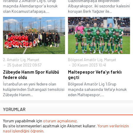
İstanbul 2.Amatör Lig 6. Grup
Gaziosmanpaşa ekiplerinden
maçında Alemdarspor’a konuk
Albayrakspor, iki sezondur kalesini
olan Kocamustafapaşa,...
koruyan Berk Yağızer ile...
2. Amatör Lig
,
Manşet
Bölgesel Amatör Lig
,
Manşet
25 Şubat 2022 09:57
20 Kasım 2023 10:41
Zübeyde Hanım Spor Kulübü
Maltepespor Vefa’yı farklı
federe oldu
geçti
İstanbul’un en yeni federe olan
Bölgesel Amatör Lig 1.Grup
kulüplerinden Sultangazi temsilcisi
maçında sahasında Vefa’yı konuk
Zübeyde Hanım...
eden Maltepespor,...
YORUMLAR
Yorum yapabilmek için
oturum açmalısınız
.
Bu site istenmeyenleri azaltmak için Akismet kullanır.
Yorum verilerinizin
nasıl işlendiğini öğrenin.