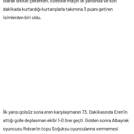
olarak dikkat çekerken, özellikle maçın ilk yarısında ve son
dakikada kurtardığı kurtarışlarla takımına 3 puanı getiren
isimlerden biri oldu.
İlk yarısı golsüz sona eren karşılaşmanın 73. Dakikasında Eren’in
attığı golle deplasman ekibi 1-0 öne geçti. Golden sonra Albayrak
oyuncusu Rıdvan’ın topu Soğuksu oyuncularına vermemesi