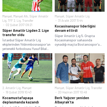
Manşet
,
Manşet Altı
,
Süper Amatör
Manşet
,
Süper Amatör Lig
Lig
,
TFF 2. Lig
,
Transfer
31 Aralık 2017 11:44
02 Şubat 2017 09:21
Kocasinanspor liderliğini
Süper Amatör Ligden 2. Lige
devam ettirdi
transfer oldu
Süper Amatör Lig 5. Grupta
İstanbul Süper Amatör Lig
Kocasinanspor sahasında
ekiplerinden Yıldırımbosnaspor’un
oynadığı maçta Bostancıspor’u...
yetenekli futbolcusu Yusuf Bilal...
2. Amatör Lig
,
Manşet
Manşet
,
Süper Amatör Lig
,
Transfer
19 Şubat 2019 10:43
20 Haziran 2017 10:49
Kocamustafapaşa
Berk Yağızer yeniden
deplasmanda kazandı
Albayrak’ta