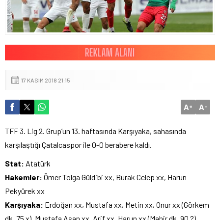
17 KASIM 2018 21:15
A
A
+
-
TFF 3. Lig 2. Grup’un 13. haftasında Karşıyaka, sahasında
karşılaştığı Çatalcaspor ile 0-0 berabere kaldı.
Stat:
Atatürk
Hakemler:
Ömer Tolga Güldibi xx, Burak Celep xx, Harun
Pekyürek xx
Karşıyaka:
Erdoğan xx, Mustafa xx, Metin xx, Onur xx (Görkem
dk. 75 x), Mustafa Aşan xx, Arif xx, Harun xx (Mahir dk. 90 ?),