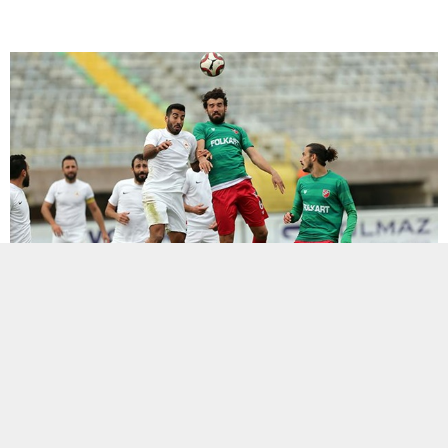
ETİKETLER:
hüseyin koçer inşaat çatalcaspor
,
istanbul
,
izmir
,
karşıyaka
BENZER KONULAR