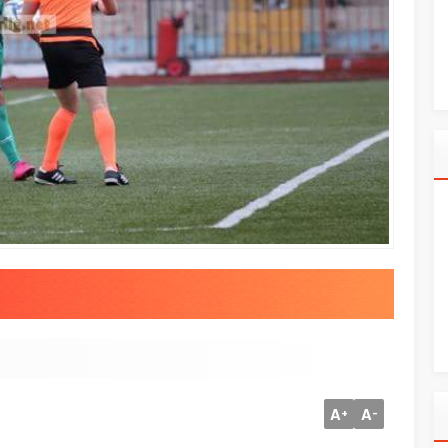
A
A
+
-