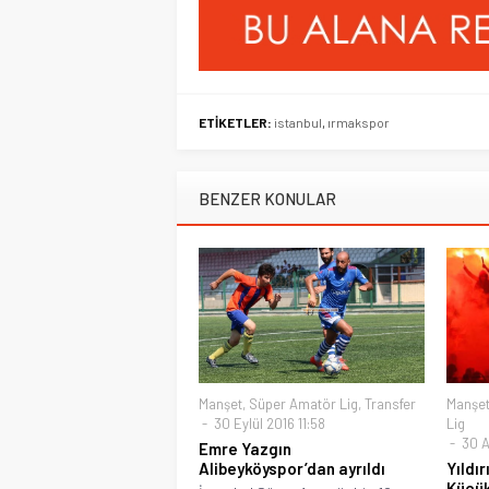
ETİKETLER:
istanbul
,
ırmakspor
BENZER KONULAR
Manşet
,
Süper Amatör Lig
,
Transfer
Manşe
30 Eylül 2016 11:58
Lig
30 A
Emre Yazgın
Alibeyköyspor’dan ayrıldı
Yıldı
Küçük