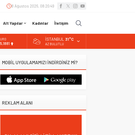
8 Ağustos 2026, 08:20:50
Alt Yapılar
Kadınlar
İletişim
İSTANBUL
31°C
URO
5,1881
AZ BULUTLU
LTIN
.660,55
MOBİL UYGULAMAMIZI İNDİRDİNİZ Mİ?
İST
3.779,39
OLAR
7,7111
REKLAM ALANI