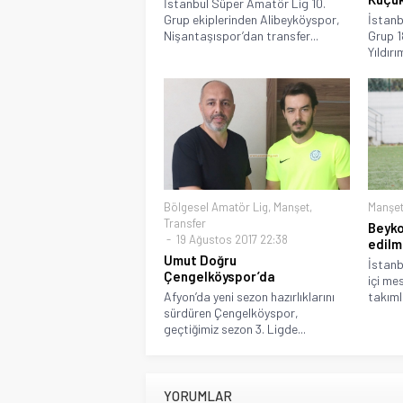
İstanbul Süper Amatör Lig 10.
Grup ekiplerinden Alibeyköyspor,
İstanb
Nişantaşıspor’dan transfer...
Grup 1
Yıldır
Bölgesel Amatör Lig
,
Manşet
,
Manşe
Transfer
Beyko
19 Ağustos 2017 22:38
edilm
Umut Doğru
İstanb
Çengelköyspor’da
içi me
Afyon’da yeni sezon hazırlıklarını
takımla
sürdüren Çengelköyspor,
geçtiğimiz sezon 3. Ligde...
YORUMLAR