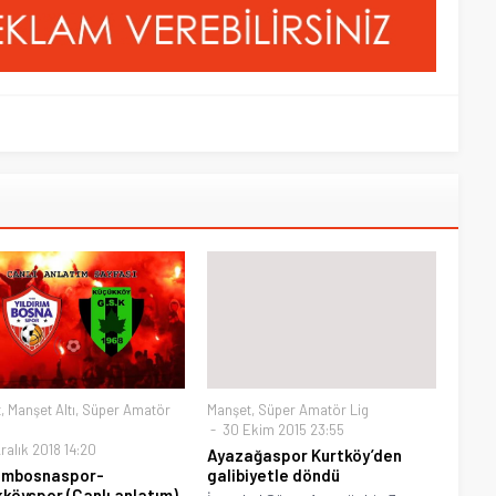
t
,
Manşet Altı
,
Süper Amatör
Manşet
,
Süper Amatör Lig
30 Ekim 2015 23:55
ralık 2018 14:20
Ayazağaspor Kurtköy’den
rımbosnaspor-
galibiyetle döndü
köyspor (Canlı anlatım)