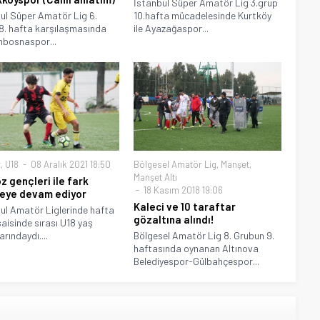
İstanbul Süper Amatör Lig 3.grup
ul Süper Amatör Lig 6.
10.hafta mücadelesinde Kurtköy
8. hafta karşılaşmasında
ile Ayazağaspor...
ımbosnaspor...
t
,
U18
08 Aralık 2021 18:50
Bölgesel Amatör Lig
,
Manşet
,
Manşet Altı
z gençleri ile fark
18 Kasım 2018 19:06
eye devam ediyor
Kaleci ve 10 taraftar
ul Amatör Liglerinde hafta
gözaltına alındı!
saisinde sırası U18 yaş
rındaydı....
Bölgesel Amatör Lig 8. Grubun 9.
haftasında oynanan Altınova
Belediyespor-Gülbahçespor...