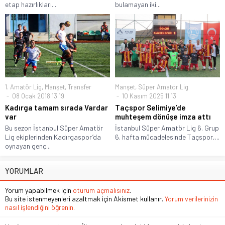
etap hazırlıkları...
bulamayan iki...
1. Amatör Lig
,
Manşet
,
Transfer
Manşet
,
Süper Amatör Lig
08 Ocak 2018 13:19
10 Kasım 2025 11:13
Kadırga tamam sırada Vardar
Taçspor Selimiye’de
var
muhteşem dönüşe imza attı
Bu sezon İstanbul Süper Amatör
İstanbul Süper Amatör Lig 6. Grup
Lig ekiplerinden Kadırgaspor’da
6. hafta mücadelesinde Taçspor,...
oynayan genç...
YORUMLAR
Yorum yapabilmek için
oturum açmalısınız
.
Bu site istenmeyenleri azaltmak için Akismet kullanır.
Yorum verilerinizin
nasıl işlendiğini öğrenin.