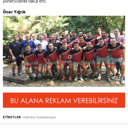
yöneticilerde takip etti.
Öner Yığrık
ETİKETLER:
istanbul
,
kuştepespor