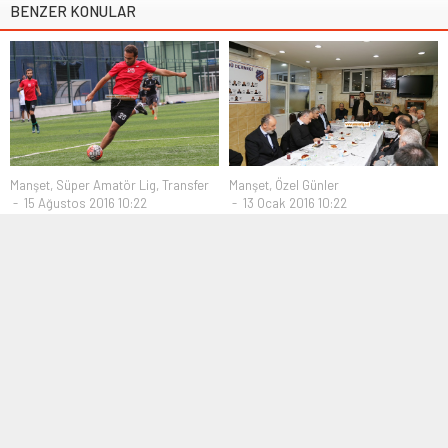
BENZER KONULAR
Manşet
,
Süper Amatör Lig
,
Transfer
Manşet
,
Özel Günler
15 Ağustos 2016 10:22
13 Ocak 2016 10:22
Aşkın yeniden Bakırköyspor’da
Eyüp Kulüpleri Kongre
öncesinde biraraya geldi
Süper Amatör Lig ekibi
Bakırköyspor, dış transferde
17 Ocak 2016 Pazar günü
Piyalepaşaspor’dan orta sahada...
Olağanüstü Kongresini
gerçekleştirecek olan Eyüp...