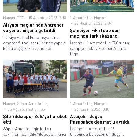
Manşet
,
TFF
15 Ağustos 2025 16:13
1. Amatör Lig
,
Manşet
28 Haziran 2022 16:04
Altyapı maçlarında Antrenör
ve yönetici şartı getirildi
Şampiyon Fikirtepe son
maçında farklı kazandı
Türkiye Futbol Federasyonu’nun
amatör futbol statülerinde yaptığı
İstanbul 1. Amatör Lig 17.Grupta
köklü değişiklikler, sadece...
şampiyon olarak Süper Amatör
Lige...
Manşet
,
Süper Amatör Lig
1. Amatör Lig
,
Manşet
05 Ağustos 2016 11:35
23 Kasım 2023 10:10
Şile Yıldızspor Bolu’ya hareket
Ataşehir doğuş
etti
Paşabahçe’den mutlu ayrıldı
Süper Amatör Ligin iddialı
İstanbul 1.Amatör Lig 15.
takımlarından Şile Yıldızspor, ikinci
Grubunda bu sezon umduğunu