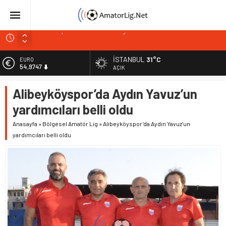
İstiklalspor’dan sol kanada güven veren imza
Paşabahçespor’da sportif direktörlük görevine Mehmet
Şahin getirildi
İSTANBUL
31°C
EURO
İstanbul Gençlerbirliği hücum hattını güçlendirdi
54,9747
AÇIK
Vardarspor teknik ekibiyle yola devam ediyor
ALTIN
Alibeyköyspor’da Aydın Yavuz’un
6.499,25
Kuzeyin Kaplanları Kaygısız ile yeniden
yardımcıları belli oldu
BİST
13.798,82
Anasayfa
»
Bölgesel Amatör Lig
»
Alibeyköyspor’da Aydın Yavuz’un
yardımcıları belli oldu
DOLAR
47,5921