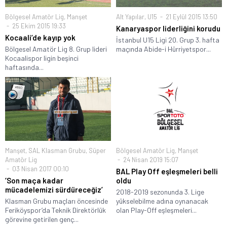
Bölgesel Amatör Lig
,
Manşet
Alt Yapılar
,
U15
21 Eylül 2015 13:50
25 Ekim 2015 19:33
Kanaryaspor liderliğini korudu
Kocaali’de kayıp yok
İstanbul U15 Ligi 20. Grup 3. hafta
Bölgesel Amatör Lig 8. Grup lideri
maçında Abide-i Hürriyetspor...
Kocaalispor ligin beşinci
haftasında...
Manşet
,
SAL Klasman Grubu
,
Süper
Bölgesel Amatör Lig
,
Manşet
Amatör Lig
24 Nisan 2019 15:07
03 Nisan 2017 00:10
BAL Play Off eşleşmeleri belli
‘Son maça kadar
oldu
mücadelemizi sürdüreceğiz’
2018-2019 sezonunda 3. Lige
Klasman Grubu maçları öncesinde
yükselebilme adına oynanacak
Feriköyspor’da Teknik Direktörlük
olan Play-Off eşleşmeleri...
görevine getirilen genç...