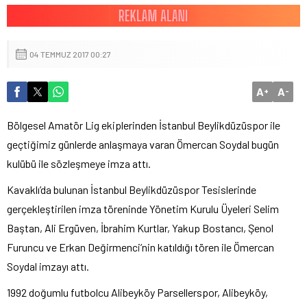
04 TEMMUZ 2017 00:27
A
A
+
-
Bölgesel Amatör Lig ekiplerinden İstanbul Beylikdüzüspor ile
geçtiğimiz günlerde anlaşmaya varan Ömercan Soydal bugün
kulübü ile sözleşmeye imza attı.
Kavaklı’da bulunan İstanbul Beylikdüzüspor Tesislerinde
gerçekleştirilen imza töreninde Yönetim Kurulu Üyeleri Selim
Baştan, Ali Ergüven, İbrahim Kurtlar, Yakup Bostancı, Şenol
Furuncu ve Erkan Değirmenci’nin katıldığı tören ile Ömercan
Soydal imzayı attı.
1992 doğumlu futbolcu Alibeyköy Parsellerspor, Alibeyköy,