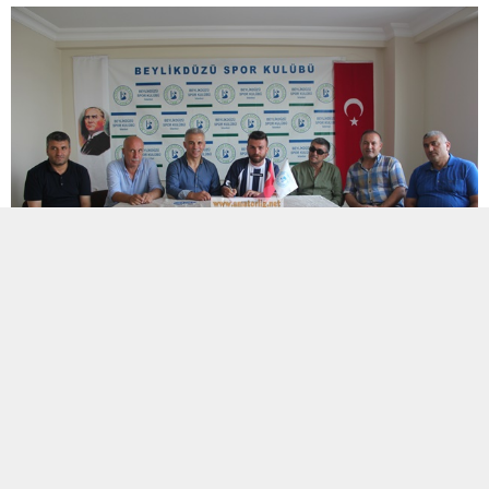
ETİKETLER:
istanbul
,
istanbul beylikdüzüspor
BENZER KONULAR