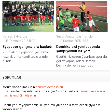
Manşet
,
TFF 2. Lig
Süper Amatör Lig
,
Transfer
16 Temmuz 2018 11:09
19 Haziran 2015 15:38
Eyüpspor çalışmalara başladı
Demirkale’ci yeni sezonda
şampiyonluk istiyor!
2. Lig ekibi Eyüpspor, yeni sezon
hazırlıklarına kendi tesislerinde
Geçtiğimiz sezon Çayırbaşıspor’da
günde...
görev yapan kaleci Osman
Demirkale, yeni sezonda...
YORUMLAR
Yorum yapabilmek için
oturum açmalısınız
.
Bu site istenmeyenleri azaltmak için Akismet kullanır.
Yorum verilerinizin
nasıl işlendiğini öğrenin.
Henüz yorum yapılmamış. İlk yorumu yukarıdaki form aracılığıyla siz
yapabilirsiniz.