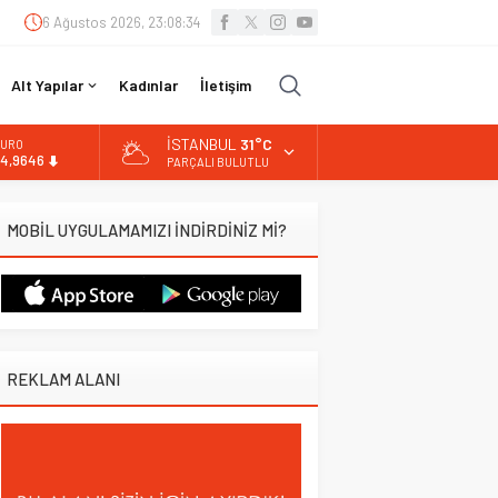
6 Ağustos 2026, 23:08:35
Alt Yapılar
Kadınlar
İletişim
İSTANBUL
31°C
URO
4,9646
PARÇALI BULUTLU
LTIN
.488,95
MOBİL UYGULAMAMIZI İNDİRDİNİZ Mİ?
İST
3.798,82
OLAR
7,5939
REKLAM ALANI