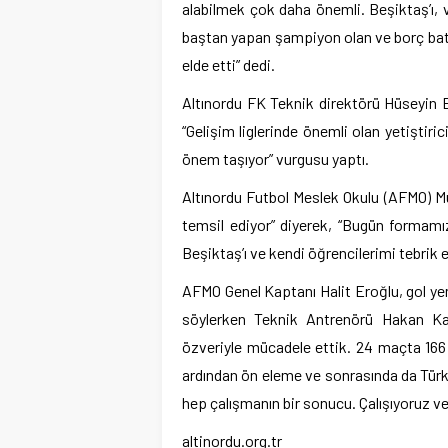
alabilmek çok daha önemli. Beşiktaş’ı, v
baştan yapan şampiyon olan ve borç bata
elde etti” dedi.
Altınordu FK Teknik direktörü Hüseyin E
“Gelişim liglerinde önemli olan yetiştiri
önem taşıyor” vurgusu yaptı.
Altınordu Futbol Meslek Okulu (AFMO) Müd
temsil ediyor” diyerek, “Bugün formamı
Beşiktaş’ı ve kendi öğrencilerimi tebrik
AFMO Genel Kaptanı Halit Eroğlu, gol y
söylerken Teknik Antrenörü Hakan Kay
özveriyle mücadele ettik. 24 maçta 166 
ardından ön eleme ve sonrasında da Türk
hep çalışmanın bir sonucu. Çalışıyoruz ve k
altinordu.org.tr