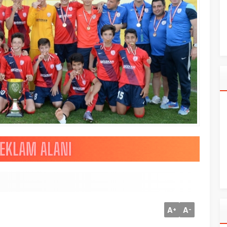
A
A
+
-