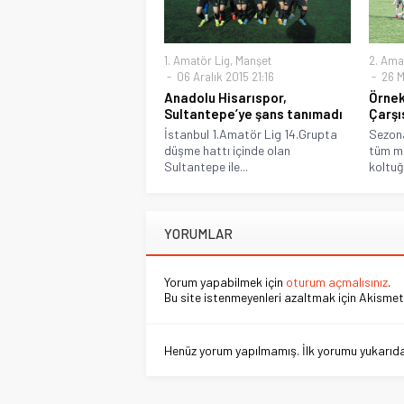
1. Amatör Lig
,
Manşet
2. Ama
06 Aralık 2015 21:16
26 M
Anadolu Hisarıspor,
Örne
Sultantepe’ye şans tanımadı
Çarşı
İstanbul 1.Amatör Lig 14.Grupta
Sezona
düşme hattı içinde olan
tüm ma
Sultantepe ile...
koltuğ
YORUMLAR
Yorum yapabilmek için
oturum açmalısınız
.
Bu site istenmeyenleri azaltmak için Akismet 
Henüz yorum yapılmamış. İlk yorumu yukarıdaki