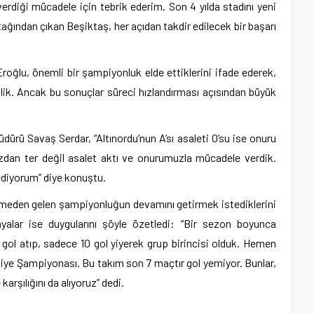
erdiği mücadele için tebrik ederim. Son 4 yılda stadını yeni
ğından çıkan Beşiktaş, her açıdan takdir edilecek bir başarı
roğlu, önemli bir şampiyonluk elde ettiklerini ifade ederek,
cilik. Ancak bu sonuçlar süreci hızlandırması açısından büyük
ürü Savaş Serdar, “Altınordu’nun A’sı asaleti O’su ise onuru
zdan ter değil asalet aktı ve onurumuzla mücadele verdik.
 ediyorum” diye konuştu.
emeden gelen şampiyonluğun devamını getirmek istediklerini
alar ise duygularını şöyle özetledi: “Bir sezon boyunca
gol atıp, sadece 10 gol yiyerek grup birincisi olduk. Hemen
iye Şampiyonası. Bu takım son 7 maçtır gol yemiyor. Bunlar,
arşılığını da alıyoruz” dedi.