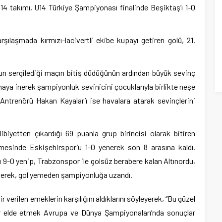
4 takımı, U14 Türkiye Şampiyonası finalinde Beşiktaş’ı 1-0
ılaşmada kırmızı-lacivertli ekibe kupayı getiren golü, 21.
un sergilediği maçın bitiş düdüğünün ardından büyük sevinç
ya inerek şampiyonluk sevinicini çocuklarıyla birlikte neşe
 Antrenörü Hakan Kayalar’ı ise havalara atarak sevinçlerini
iyetten çıkardığı 69 puanla grup birincisi olarak bitiren
mesinde Eskişehirspor’u 1-0 yenerek son 8 arasına kaldı.
 9-0 yenip, Trabzonspor ile golsüz berabere kalan Altınordu,
 ederek, gol yemeden şampiyonluğa uzandı.
erilen emeklerin karşılığını aldıklarını söyleyerek, “Bu güzel
lar elde etmek Avrupa ve Dünya Şampiyonaları’nda sonuçlar