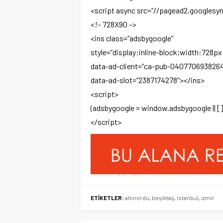
<script async src=”//pagead2.googlesy
<!– 728X90 –>
<ins class=”adsbygoogle”
style=”display:inline-block;width:728p
data-ad-client=”ca-pub-040770693826
data-ad-slot=”2387174278″></ins>
<script>
(adsbygoogle = window.adsbygoogle || [])
</script>
ETİKETLER:
altınordu
,
beşiktaş
,
istanbul
,
izmir