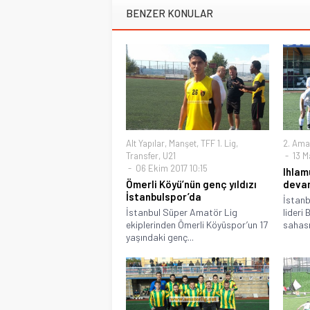
BENZER KONULAR
Alt Yapılar
,
Manşet
,
TFF 1. Lig
,
2. Ama
Transfer
,
U21
13 M
06 Ekim 2017 10:15
Ihlam
Ömerli Köyü’nün genç yıldızı
devam
İstanbulspor’da
İstanb
İstanbul Süper Amatör Lig
lideri
ekiplerinden Ömerli Köyüspor’un 17
sahası
yaşındaki genç...