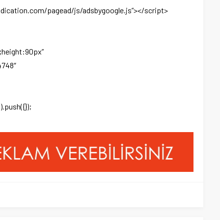
ndication.com/pagead/js/adsbygoogle.js”></script>
x;height:90px”
4748″
.push({});