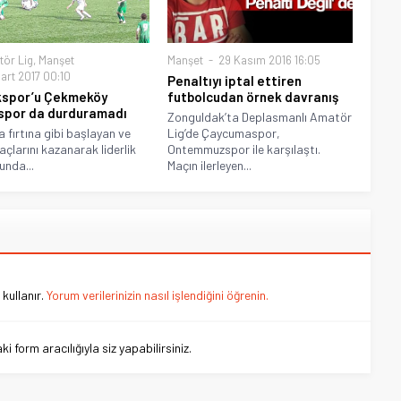
tör Lig
,
Manşet
Manşet
29 Kasım 2016 16:05
art 2017 00:10
Penaltıyı iptal ettiren
kspor’u Çekmeköy
futbolcudan örnek davranış
spor da durduramadı
Zonguldak’ta Deplasmanlı Amatör
 fırtına gibi başlayan ve
Lig’de Çaycumaspor,
çlarını kazanarak liderlik
Ontemmuzspor ile karşılaştı.
unda...
Maçın ilerleyen...
kullanır.
Yorum verilerinizin nasıl işlendiğini öğrenin.
 form aracılığıyla siz yapabilirsiniz.