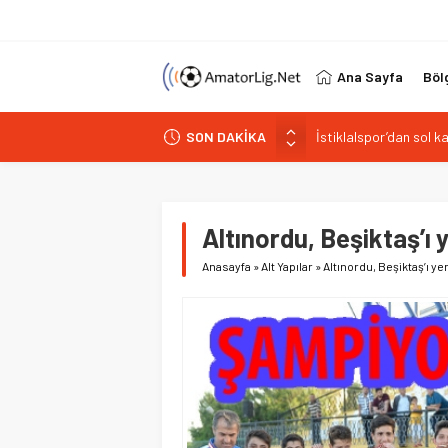
Ana Sayfa
Böl
SON DAKİKA
Paşabahçespor’da spor
İstanbul Gençlerbirliğ
Vardarspor teknik eki
Kuzeyin Kaplanları Kay
Altınordu, Beşiktaş’ı
İstiklalspor’dan sol 
Anasayfa
»
Alt Yapılar
»
Altınordu, Beşiktaş’ı y