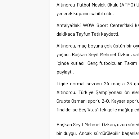
Altınordu Futbol Meslek Okulu (AFMO) U1
yenerek kupanın sahibi oldu.
Antalya’daki WOW Sport Center’daki karş
dakikada Tayfun Tatlı kaydetti.
Altınordu, maç boyuna çok üstün bir oy
yaşadı. Başkan Seyit Mehmet Özkan, saha
içinde kutladı. Genç futbolcular, Takım
paylaştı.
Ligde normal sezonu 24 maçta 23 galib
Altınordu, Türkiye Şampiyonası ön ele
Grupta Osmanlıspor’u 2-0, Kayserispor’u
finalde ise Beşiktaş’ı tek golle mağlup
Başkan Seyit Mehmet Özkan, uzun süredir v
bir duygu. Ancak sürdürülebilir başarı