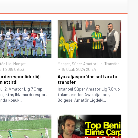
tör Lig
,
Manşet
Manşet
,
Süper Amatör Lig
,
Transfer
art 2018 09:33
15 Ocak 2024 20:24
urderespor liderliği
Ayazağaspor’dan sol tarafa
 ettirdi
transfer
ul 2. Amatör Lig 7.Grup
İstanbul Süper Amatör Lig 7.Grup
 Beşiktaş Ihlamurderespor,
takımlarından Ayazağaspor,
nda konuk...
Bölgesel Amatör Ligdeki...