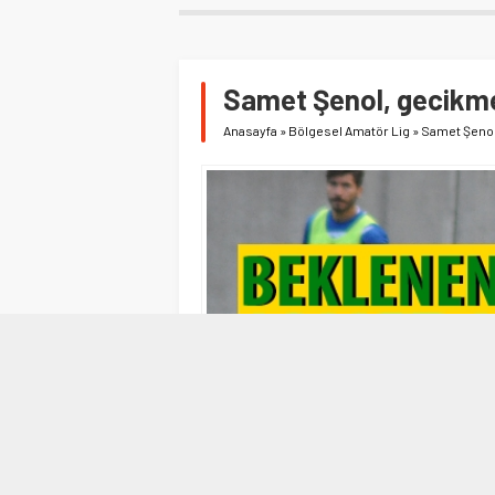
Samet Şenol, gecikmel
Anasayfa
»
Bölgesel Amatör Lig
»
Samet Şenol,