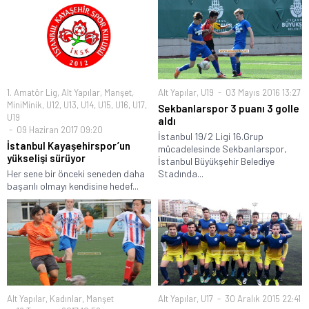
1. Amatör Lig
,
Alt Yapılar
,
Manşet
,
Alt Yapılar
,
U19
03 Mayıs 2016 13:27
MiniMinik
,
U12
,
U13
,
U14
,
U15
,
U16
,
U17
,
Sekbanlarspor 3 puanı 3 golle
U19
aldı
09 Haziran 2017 09:20
İstanbul 19/2 Ligi 16.Grup
İstanbul Kayaşehirspor’un
mücadelesinde Sekbanlarspor,
yükselişi sürüyor
İstanbul Büyükşehir Belediye
Her sene bir önceki seneden daha
Stadında...
başarılı olmayı kendisine hedef...
Alt Yapılar
,
Kadınlar
,
Manşet
Alt Yapılar
,
U17
30 Aralık 2015 22:41