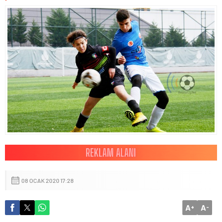
08 OCAK 2020 17:28
A
A
+
-