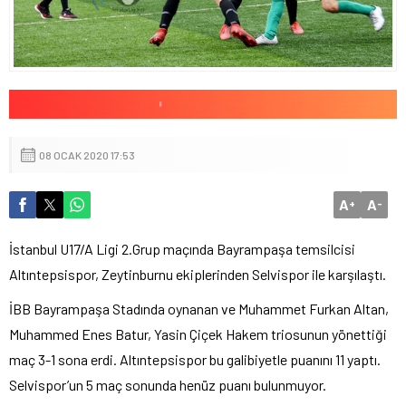
08 OCAK 2020 17:53
A
A
+
-
İstanbul U17/A Ligi 2.Grup maçında Bayrampaşa temsilcisi
Altıntepsispor, Zeytinburnu ekiplerinden Selvispor ile karşılaştı.
İBB Bayrampaşa Stadında oynanan ve Muhammet Furkan Altan,
Muhammed Enes Batur, Yasin Çiçek Hakem triosunun yönettiği
maç 3-1 sona erdi. Altıntepsispor bu galibiyetle puanını 11 yaptı.
Selvispor’un 5 maç sonunda henüz puanı bulunmuyor.