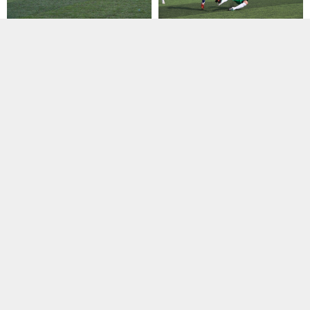
Alt Yapılar
,
U19
Alt Yapılar
,
U19
10 Şubat 2016 20:45
28 Şubat 2016 00:10
Sütlüce 90’da üç puana uçtu
Silivri, Tepecik görsel şöleni 1-
1 bitti
U19 liginde 5. Grupta Sütlücespor
kendi sahasında Kazım Karabekir
İstanbul U19 liginde mücadele
Mevlanaspor...
eden Silivrispor ve Tepecikspor
takımları arasında...
Alt Yapılar
,
Manşet
,
Türkiye
Alt Yapılar
29 Temmuz 2016 16:09
Şampiyonası
,
U13
İstanbul Gençlergücü’nden
06 Haziran 2015 00:37
ücretsiz futbol okulu
Seyrantepe Ofspor final
Güngören temsilcilerinden İstanbul
vizesini kaptı
Gençlergücü Spor Kulübü 200-
Zara Ekinlispor ve Seyrantepe
2006 arası doğumlu sporcu