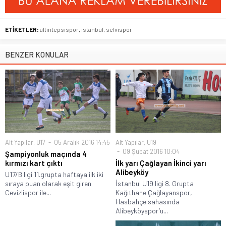
ETİKETLER:
altıntepsispor
,
istanbul
,
selvispor
BENZER KONULAR
Alt Yapılar
,
U17
05 Aralık 2016 14:45
Alt Yapılar
,
U19
09 Şubat 2016 10:04
Şampiyonluk maçında 4
kırmızı kart çıktı
İlk yarı Çağlayan İkinci yarı
Alibeyköy
U17/B ligi 11.grupta haftaya ilk iki
sıraya puan olarak eşit giren
İstanbul U19 ligi 8. Grupta
Cevizlispor ile...
Kağıthane Çağlayanspor,
Hasbahçe sahasında
Alibeyköyspor’u...