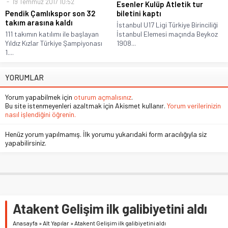
19 Temmuz 2017 10:52
Esenler Kulüp Atletik tur
Pendik Çamlıkspor son 32
biletini kaptı
takım arasına kaldı
İstanbul U17 Ligi Türkiye Birinciliği
111 takımın katılımı ile başlayan
İstanbul Elemesi maçında Beykoz
Yıldız Kızlar Türkiye Şampiyonası
1908...
1....
YORUMLAR
Yorum yapabilmek için
oturum açmalısınız
.
Bu site istenmeyenleri azaltmak için Akismet kullanır.
Yorum verilerinizin
nasıl işlendiğini öğrenin.
Henüz yorum yapılmamış. İlk yorumu yukarıdaki form aracılığıyla siz
yapabilirsiniz.
Atakent Gelişim ilk galibiyetini aldı
Anasayfa
»
Alt Yapılar
»
Atakent Gelişim ilk galibiyetini aldı