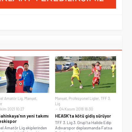
el Amatör Lig
,
Manşet
,
Manşet
,
Profesyonel Ligler
,
TFF 3.
er
Lig
kim 2021 10:27
04 Kasım 2018 16:30
Şahinkaya’nın yeni takımı
HEASK’ta kötü gidiş sürüyor
eskispor
TFF 3. Lig 3. Grup’ta Halide Edip
el Amatör Lig ekiplerinden
Adıvarspor deplasmanda Fatsa