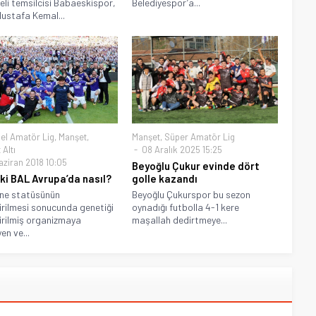
reli temsilcisi Babaeskispor,
Belediyespor’a...
Mustafa Kemal...
el Amatör Lig
,
Manşet
,
Manşet
,
Süper Amatör Lig
Altı
08 Aralık 2025 15:25
aziran 2018 10:05
Beyoğlu Çukur evinde dört
ki BAL Avrupa’da nasıl?
golle kazandı
ne statüsünün
Beyoğlu Çukurspor bu sezon
irilmesi sonucunda genetiği
oynadığı futbolla 4-1 kere
irilmiş organizmaya
maşallah dedirtmeye...
en ve...