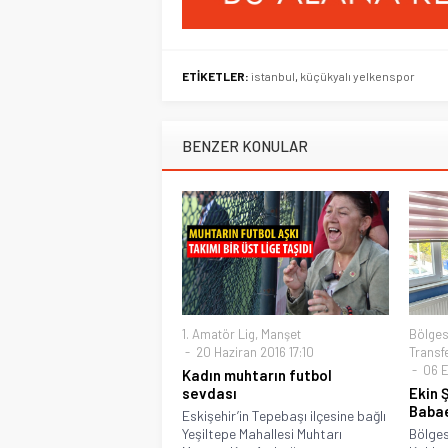
ETİKETLER:
istanbul
,
küçükyalı yelkenspor
BENZER KONULAR
1. Amatör Lig
,
Manşet
Bölges
20 Haziran 2016 17:10
Transf
06 E
Kadın muhtarın futbol
sevdası
Ekin 
Baba
Eskişehir’in Tepebaşı ilçesine bağlı
Yeşiltepe Mahallesi Muhtarı
Bölges