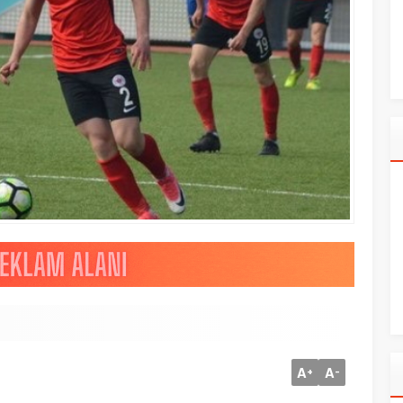
A
A
+
-