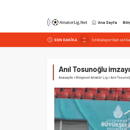
Ana Sayfa
Böl
SON DAKİKA
Paşabahçespor’da spor
İstanbul Gençlerbirliğ
Vardarspor teknik eki
Kuzeyin Kaplanları Kay
Anıl Tosunoğlu imzayı
İstiklalspor’dan sol 
Anasayfa
»
Bölgesel Amatör Lig
»
Anıl Tosunoğl