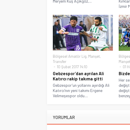
Meryem Kuş Açıkgöz,...
Kırkla
İzmir 
Bölgesel Amatör Lig
,
Manşet
,
Bölges
Transfer
Manşet 
10 Şubat 2017 14:10
01 H
Gebzespor’dan ayrılan Ali
Bizde
Katırcı rakip takıma gitti
Her se
Gebzespor’un yollarını ayırdığı Ali
değişt
Katırcı’nın yeni takımı Ergene
değişt
Velimeşespor oldu....
benzey
YORUMLAR