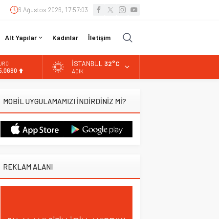
6 Ağustos 2026, 17:57:04
Alt Yapılar
Kadınlar
İletişim
İSTANBUL
32°C
LTIN
.525,39
AÇIK
İST
3.788,73
MOBİL UYGULAMAMIZI İNDİRDİNİZ Mİ?
OLAR
7,5954
URO
5,0690
REKLAM ALANI