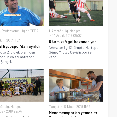
t
,
Profesyonel Ligler
,
TFF 2.
1. Amatör Lig
,
Manşet
14 Aralık 2015 05:07
kim 2017 11:57
6 kırmızı 4 gol kazanan yok
l Eyüpspor’dan ayrıldı
1.Amator lig 12. Grupta Nurtepe
oto 2. Lig ekiplerinden
Güney Yıldız’ı, Cevizlispor ile
or’un kaleci antrenörü
kendi...
Şengel...
ör Lig
,
Manşet
Manşet
17 Nisan 2019 11:49
cak 2018 22:34
Menemenspor’da yemekler