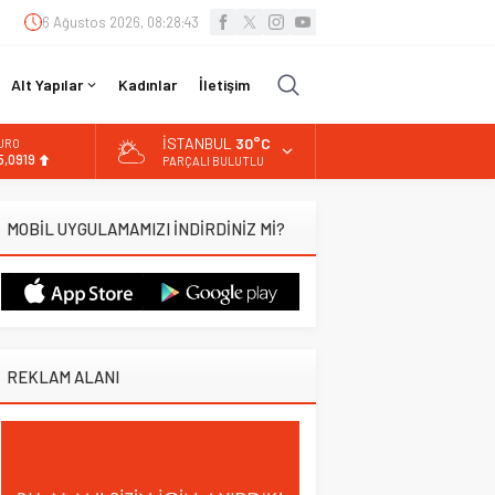
6 Ağustos 2026, 08:28:44
Alt Yapılar
Kadınlar
İletişim
İSTANBUL
30°C
URO
5,0919
PARÇALI BULUTLU
LTIN
.525,81
MOBİL UYGULAMAMIZI İNDİRDİNİZ Mİ?
İST
3.703,13
OLAR
7,5932
REKLAM ALANI