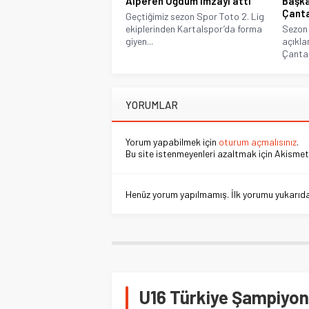
Alperen Öğdüm imzayı attı
Başka
Çanta
Geçtiğimiz sezon Spor Toto 2. Lig
ekiplerinden Kartalspor’da forma
Sezon 
giyen...
açıkla
Çantak
YORUMLAR
Yorum yapabilmek için
oturum açmalısınız
.
Bu site istenmeyenleri azaltmak için Akismet 
Henüz yorum yapılmamış. İlk yorumu yukarıdaki
U16 Türkiye Şampiyon