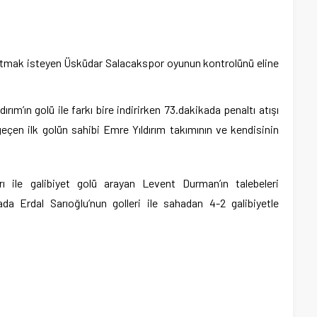
apatmak isteyen Üsküdar Salacakspor oyunun kontrolünü eline
ırım’ın golü ile farkı bire indirirken 73.dakikada penaltı atışı
çen ilk golün sahibi Emre Yıldırım takımının ve kendisinin
ı ile galibiyet golü arayan Levent Durman’ın talebeleri
a Erdal Sarıoğlu’nun golleri ile sahadan 4-2 galibiyetle