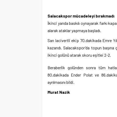
Salacakspor mücadeleyi bırakmadı
İkinci yarıda baskılı oynayarak farkı k
alarak ataklar yapmaya başladı.
Sarı lacivertli ekip 70.dakikada Emre Yıld
kazandı. Salacakspor’da topun başına ge
ikinci golünü atarak skoru eşitlei 2-2.
Beraberlik golünden sonra tüm hatlar
80.dakikada Ender Polat ve 86.dakikad
ayrılmasını bildi.
Murat Nazik