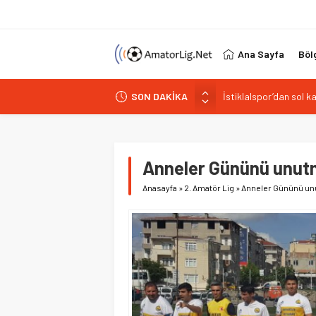
Ana Sayfa
Böl
İstiklalspor’dan sol 
SON DAKİKA
Paşabahçespor’da spor
İstanbul Gençlerbirliğ
Vardarspor teknik eki
Kuzeyin Kaplanları Kay
Anneler Gününü unut
Anasayfa
»
2. Amatör Lig
»
Anneler Gününü un