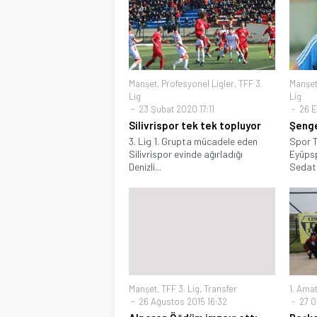
Manşet
,
Profesyonel Ligler
,
TFF 3.
Manşe
Lig
Lig
23 Şubat 2020 17:11
26 E
Silivrispor tek tek topluyor
Şenge
3. Lig 1. Grupta mücadele eden
Spor T
Silivrispor evinde ağırladığı
Eyüpsp
Denizli...
Sedat 
Manşet
,
TFF 3. Lig
,
Transfer
1. Amat
26 Ağustos 2015 16:32
27 O