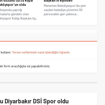
n sözünü tuttu kupa
Başkan’ın eşinden
köyspor’un oldu
Menemen Belediyespor’da yeni
başında yaptığı
seçilen belediye yönetimi 30
malarla gündem olan
personelini geri çekince...
öyspor Kulüp Başkanı lig...
kullanır.
Yorum verilerinizin nasıl işlendiğini öğrenin.
 form aracılığıyla siz yapabilirsiniz.
u Diyarbakır DSİ Spor oldu