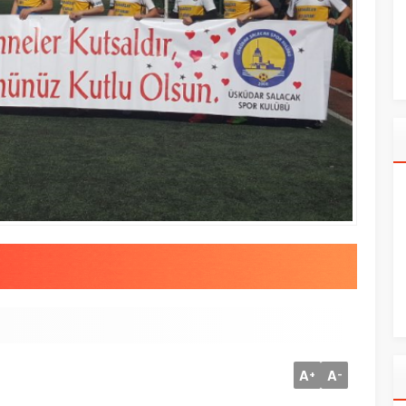
A
A
+
-