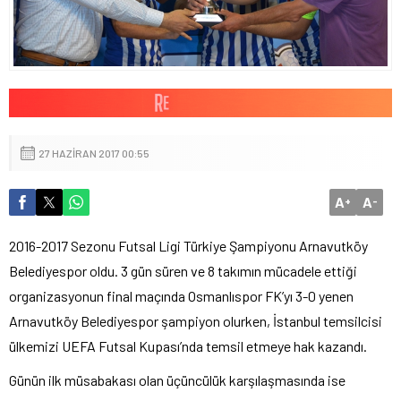
27 HAZIRAN 2017 00:55
A
A
+
-
2016-2017 Sezonu Futsal Ligi Türkiye Şampiyonu Arnavutköy
Belediyespor oldu. 3 gün süren ve 8 takımın mücadele ettiği
organizasyonun final maçında Osmanlıspor FK’yı 3-0 yenen
Arnavutköy Belediyespor şampiyon olurken, İstanbul temsilcisi
ülkemizi UEFA Futsal Kupası’nda temsil etmeye hak kazandı.
Günün ilk müsabakası olan üçüncülük karşılaşmasında ise