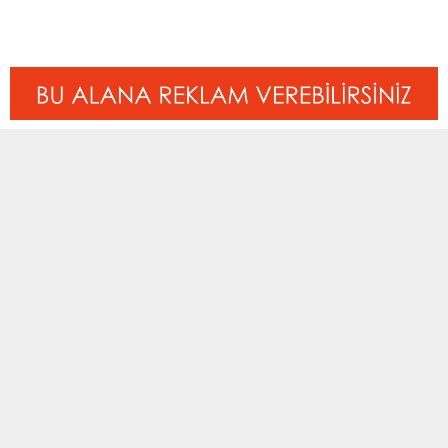
ETİKETLER:
afrika uluslar kupası
,
istanbul
BENZER KONULAR
2. Amatör Lig
,
Manşet
Manşet
,
TFF 3. Lig
03 Şubat 2018 19:39
05 Ekim 2020 10:57
Ormanlı Köyüspor’dan tarihi
Silivri istedi Kestel vermedi
galibiyet
TFF 3. Lig 4. Grup