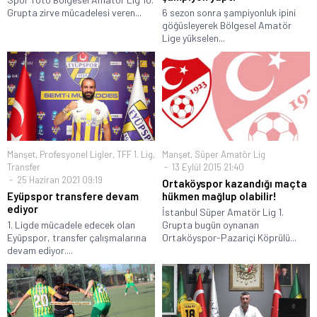
Grupta zirve mücadelesi veren...
6 sezon sonra şampiyonluk ipini
göğüsleyerek Bölgesel Amatör
Lige yükselen...
Manşet
,
Profesyonel Ligler
,
TFF 1. Lig
,
Manşet
,
Süper Amatör Lig
Transfer
13 Eylül 2015 21:40
25 Haziran 2021 09:19
Ortaköyspor kazandığı maçta
Eyüpspor transfere devam
hükmen mağlup olabilir!
ediyor
İstanbul Süper Amatör Lig 1.
1. Ligde mücadele edecek olan
Grupta bugün oynanan
Eyüpspor, transfer çalışmalarına
Ortaköyspor-Pazariçi Köprülü...
devam ediyor....