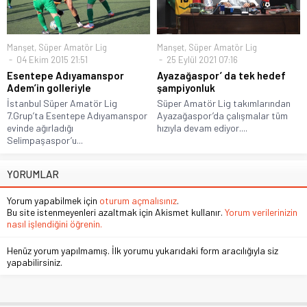
Manşet
,
Süper Amatör Lig
Manşet
,
Süper Amatör Lig
04 Ekim 2015 21:51
25 Eylül 2021 07:16
Esentepe Adıyamanspor
Ayazağaspor’ da tek hedef
Adem’in golleriyle
şampiyonluk
İstanbul Süper Amatör Lig
Süper Amatör Lig takımlarından
7.Grup’ta Esentepe Adıyamanspor
Ayazağaspor’da çalışmalar tüm
evinde ağırladığı
hızıyla devam ediyor....
Selimpaşaspor’u...
YORUMLAR
Yorum yapabilmek için
oturum açmalısınız
.
Bu site istenmeyenleri azaltmak için Akismet kullanır.
Yorum verilerinizin
nasıl işlendiğini öğrenin.
Henüz yorum yapılmamış. İlk yorumu yukarıdaki form aracılığıyla siz
yapabilirsiniz.