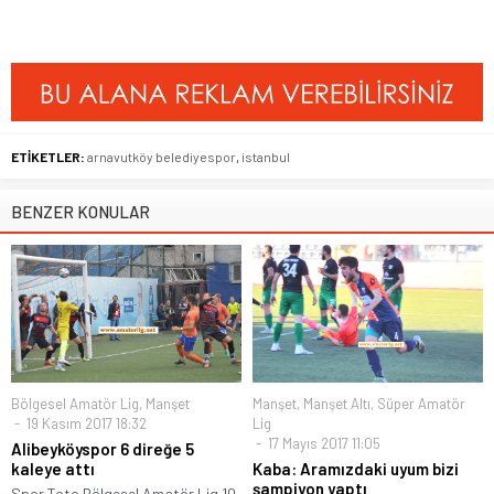
ETİKETLER:
arnavutköy belediyespor
,
istanbul
BENZER KONULAR
Bölgesel Amatör Lig
,
Manşet
Manşet
,
Manşet Altı
,
Süper Amatör
19 Kasım 2017 18:32
Lig
17 Mayıs 2017 11:05
Alibeyköyspor 6 direğe 5
kaleye attı
Kaba: Aramızdaki uyum bizi
şampiyon yaptı
Spor Toto Bölgesel Amatör Lig 10.