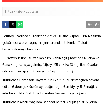
26 HAZIRAN 2017 21:21
A
A
+
-
Feriköy Stadında düzenlenen Afrika Uluslar Kupası Turnuvasında
golsüz sona eren açılış maçının ardından takımlar fileleri
havalandırmaya başladılar.
Bu sezon 13’üncüsü yapılan turnuvanın açılış maçında Nijerya ve
Gana karşı karşıya gelmiş. Nijerya 55 dakika 10 kişi ile mücadele
eden son şampiyon Gana’yı mağlup edememişti.
Turnuvada Ramazan Bayramı’nın 1 ve 2. günü de maçlara devam
edildi. Gabon çok üstün oynadığı maçta Gambiya’yı 5-2 mağlup
ederken, Fildişi Sahili de Uganda’yı 5-2 yenmeyi başardı.
Turnuvanın 4’ncü maçında Senegal ile Mali karşılaştılar. Nijerya-