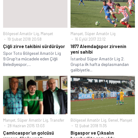
Bölgesel Amatör Lig
,
Manşet
Manşet
,
Süper Amatör Lig
19 Şubat 2018 20:58
16 Eylül 2017 22:12
Çiğli zirve takibini sürdürüyor
1877 Alemdağspor zirvenin
yeni sahibi
Spor Toto Bölgesel Amatör Lig
9.Grup’ta mücadele eden Çiğli
İstanbul Süper Amatör Lig 2.
Belediyespor,...
Grupta ilk hafta deplasmandan
galibiyetle...
Manşet
,
Süper Amatör Lig
,
Transfer
Bölgesel Amatör Lig
,
Genel
,
Manşet
28 Haziran 2015 13:03
12 Şubat 2018 11:35
Çamlıcaspor’un golcüsü
Bigaspor ve Çıksalın