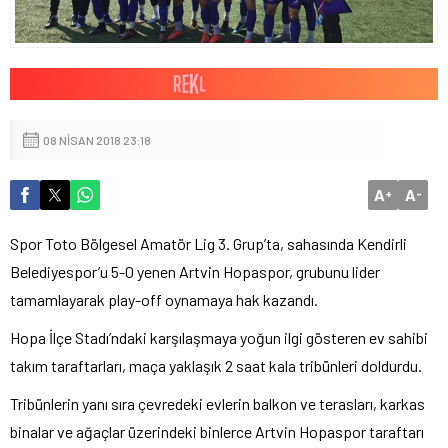
08 NISAN 2018 23:18
A
A
+
-
Spor Toto Bölgesel Amatör Lig 3. Grup’ta, sahasında Kendirli
Belediyespor’u 5-0 yenen Artvin Hopaspor, grubunu lider
tamamlayarak play-off oynamaya hak kazandı.
Hopa İlçe Stadı’ndaki karşılaşmaya yoğun ilgi gösteren ev sahibi
takım taraftarları, maça yaklaşık 2 saat kala tribünleri doldurdu.
Tribünlerin yanı sıra çevredeki evlerin balkon ve terasları, karkas
binalar ve ağaçlar üzerindeki binlerce Artvin Hopaspor taraftarı