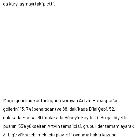
da karşılaşmayı takip etti.
Maçın genelinde üstünlüğünü koruyan Artvin Hopaspor’un
gollerini 13, 74 (penaltıdan) ve 88. dakikada Bilal Çebi, 52.
dakikada Esosa, 80. dakikada Hüseyin kaydetti. Bu galibiyetle
puanını 55’e yükselten Artvin temsilcisi, grubu lider tamamlayarak
3. Lig’e yükselebilmek için play-off oynama hakkı kazandı.