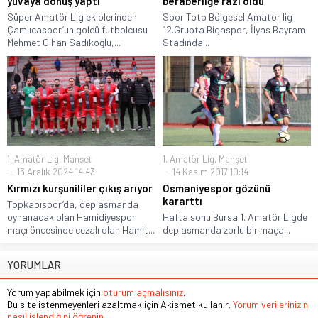
yuvaya dönüş yaptı
beraberliğe razı oldu
Süper Amatör Lig ekiplerinden
Spor Toto Bölgesel Amatör lig
Çamlıcaspor’un golcü futbolcusu
12.Grupta Bigaspor, İlyas Bayram
Mehmet Cihan Sadıkoğlu,...
Stadında...
1. Amatör Lig
,
Manşet
1. Amatör Lig
,
Manşet
13 Aralık 2024 14:43
14 Kasım 2017 10:14
Kırmızı kurşunililer çıkış arıyor
Osmaniyespor gözünü
kararttı
Topkapıspor’da, deplasmanda
oynanacak olan Hamidiyespor
Hafta sonu Bursa 1. Amatör Ligde
maçı öncesinde cezalı olan Hamit...
deplasmanda zorlu bir maça...
YORUMLAR
Yorum yapabilmek için
oturum açmalısınız
.
Bu site istenmeyenleri azaltmak için Akismet kullanır.
Yorum verilerinizin
nasıl işlendiğini öğrenin.