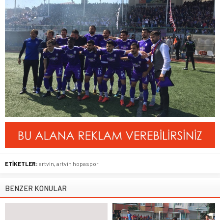
ETİKETLER:
artvin
,
artvin hopaspor
BENZER KONULAR