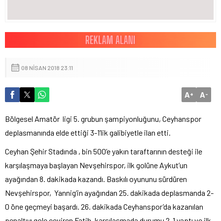
08 NISAN 2018 23:11
A
A
+
-
Bölgesel Amatör ligi 5. grubun şampiyonluğunu, Ceyhanspor
deplasmanında elde ettiği 3-1’lik galibiyetle ilan etti.
Ceyhan Şehir Stadında , bin 500’e yakın taraftarının desteği ile
karşılaşmaya başlayan Nevşehirspor, ilk golüne Aykut’un
ayağından 8. dakikada kazandı. Baskılı oyununu sürdüren
Nevşehirspor, Yannig’in ayağından 25. dakikada deplasmanda 2-
0 öne geçmeyi başardı. 26. dakikada Ceyhanspor’da kazanılan
penaltıyı gole çeviren Fatih, karşılaşmada durumu 2-1 yaptı ve ilk