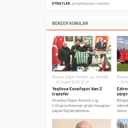
ETİKETLER:
çengelköyspor
,
istanbul
BENZER KONULAR
Manşet
,
Süper Amatör Lig
,
Transfer
Bölges
02 Şubat 2023 10:23
10 A
Yeşilova Esnafspor’dan 2
Edirn
transfer
sürpr
İstanbul Süper Amatör Lig
Bölges
4.Grupta klasman grubu hesapları
edecek
yapan Küçükçekmece...
sezon h