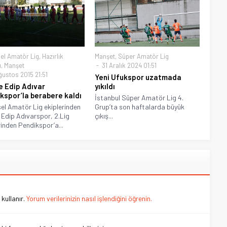
el Amatör Lig
,
Hazırlık
Manşet
,
Süper Amatör Lig
ı
,
Manşet
31 Aralık 2024 01:51
ğustos 2015 21:51
Yeni Ufukspor uzatmada
e Edip Adıvar
yıkıldı
kspor’la berabere kaldı
İstanbul Süper Amatör Lig 4.
el Amatör Lig ekiplerinden
Grup’ta son haftalarda büyük
 Edip Adıvarspor, 2.Lig
çıkış...
rinden Pendikspor’a...
kullanır.
Yorum verilerinizin nasıl işlendiğini öğrenin.