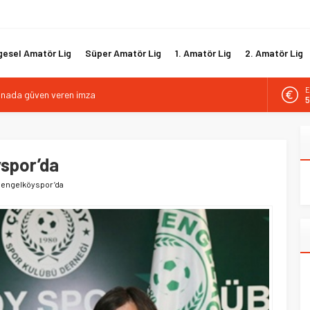
gesel Amatör Lig
Süper Amatör Lig
1. Amatör Lig
2. Amatör Lig
E
kanada güven veren imza
5
tif direktörlük görevine Mehmet Şahin getirildi
A
6
i hücum hattını güçlendirdi
biyle yola devam ediyor
spor’da
B
1
gısız ile yeniden
Çengelköyspor’da
D
4