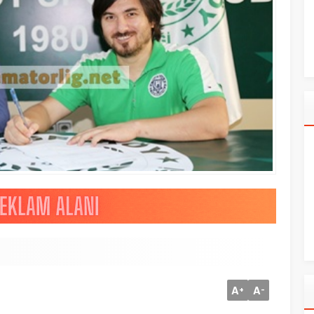
A
A
+
-