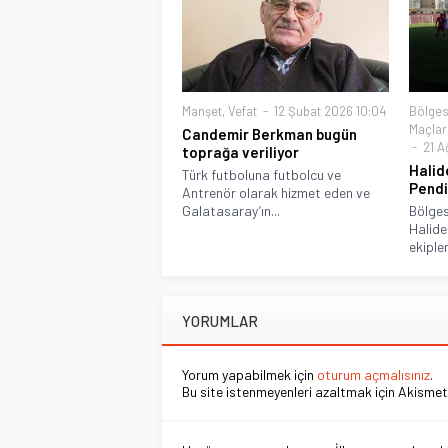
Manşet
,
Vefat
12 Şubat 2026 10:04
Bölges
Maçlar
Candemir Berkman bugün
21 A
toprağa veriliyor
Halid
Türk futboluna futbolcu ve
Pendi
Antrenör olarak hizmet eden ve
Galatasaray’ın...
Bölges
Halide
ekiple
YORUMLAR
Yorum yapabilmek için
oturum açmalısınız
.
Bu site istenmeyenleri azaltmak için Akismet 