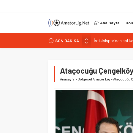
Ana Sayfa
Böl
İstiklalspor’dan sol 
SON DAKİKA
Paşabahçespor’da spor
İstanbul Gençlerbirliğ
Vardarspor teknik eki
Ataçocuğu Çengelköy
Kuzeyin Kaplanları Kay
Anasayfa
»
Bölgesel Amatör Lig
»
Ataçocuğu 