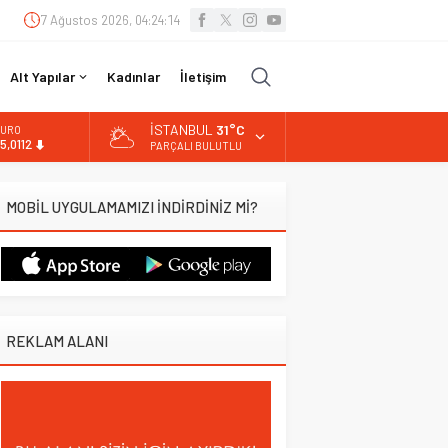
7 Ağustos 2026, 04:24:15
Alt Yapılar
Kadınlar
İletişim
İSTANBUL
31°C
URO
5,0112
PARÇALI BULUTLU
LTIN
.519,97
MOBİL UYGULAMAMIZI İNDİRDİNİZ Mİ?
İST
3.798,82
OLAR
7,7025
REKLAM ALANI