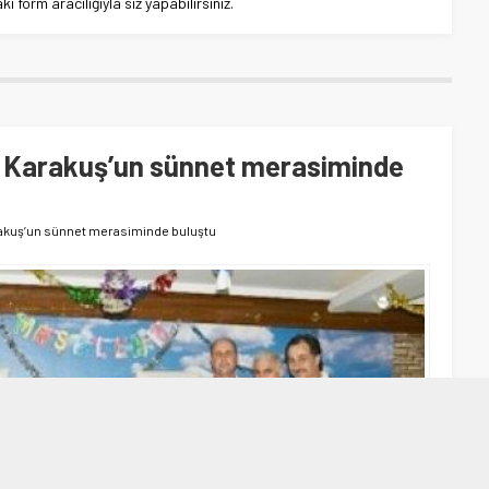
 form aracılığıyla siz yapabilirsiniz.
 Karakuş’un sünnet merasiminde
akuş’un sünnet merasiminde buluştu