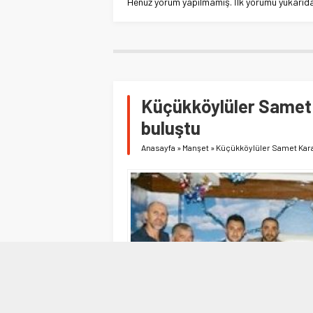
Henüz yorum yapılmamış. İlk yorumu yukarıdaki
Küçükköylüler Samet
buluştu
Anasayfa
»
Manşet
»
Küçükköylüler Samet Kar