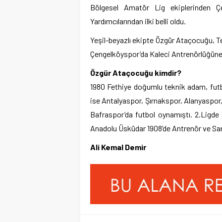
Bölgesel Amatör Lig ekiplerinden Çe
Yardımcılarından ilki belli oldu.
Yeşil-beyazlı ekipte Özgür Ataçocuğu, Te
Çengelköyspor’da Kaleci Antrenörlüğüne 
Özgür Ataçocuğu kimdir?
1980 Fethiye doğumlu teknik adam, fut
ise Antalyaspor, Şırnakspor, Alanyaspo
Bafraspor’da futbol oynamıştı. 2.Ligd
Anadolu Üsküdar 1908’de Antrenör ve San
Ali Kemal Demir