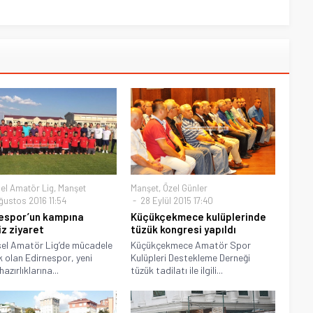
el Amatör Lig
,
Manşet
Manşet
,
Özel Günler
ğustos 2016 11:54
28 Eylül 2015 17:40
espor’un kampına
Küçükçekmece kulüplerinde
iz ziyaret
tüzük kongresi yapıldı
el Amatör Lig’de mücadele
Küçükçekmece Amatör Spor
 olan Edirnespor, yeni
Kulüpleri Destekleme Derneği
azırlıklarına...
tüzük tadilatı ile ilgili...