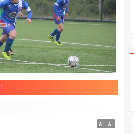
A
A
+
-