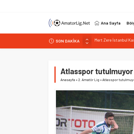
Ana Sayfa
Böl
SON DAKİKA
İstanbul 17’de 17 yapt
PGL’de alarm 32 takım 
Vefa Kulübü’nde yeni b
İstiklalspor’dan sol 
Atlasspor tutulmuyor
Mert Zere İstanbul K
Anasayfa
»
2. Amatör Lig
»
Atlasspor tutulmuy