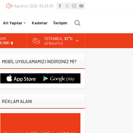
8 Ağustos 2026, 09:23:36
Alt Yapılar
Kadınlar
İletişim
İSTANBUL
31°C
LTIN
.660,55
AZ BULUTLU
İST
3.779,39
MOBİL UYGULAMAMIZI İNDİRDİNİZ Mİ?
OLAR
7,7111
URO
5,1881
REKLAM ALANI