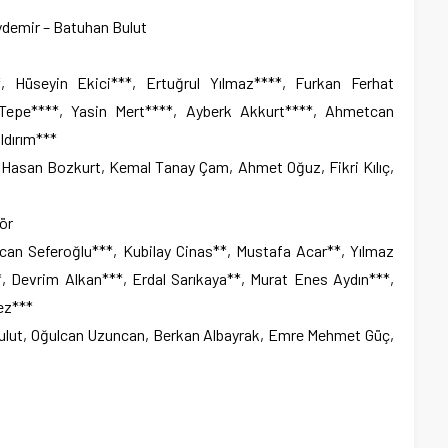
ydemir – Batuhan Bulut
Hüseyin Ekici***, Ertuğrul Yılmaz****, Furkan Ferhat
 Tepe****, Yasin Mert****, Ayberk Akkurt****, Ahmetcan
ldırım***
 Hasan Bozkurt, Kemal Tanay Çam, Ahmet Oğuz, Fikri Kılıç,
ör
an Seferoğlu***, Kubilay Cinas**, Mustafa Acar**, Yılmaz
*, Devrim Alkan***, Erdal Sarıkaya**, Murat Enes Aydın***,
ez***
lut, Oğulcan Uzuncan, Berkan Albayrak, Emre Mehmet Güç,