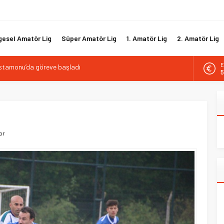
gesel Amatör Lig
Süper Amatör Lig
1. Amatör Lig
2. Amatör Lig
A
ı PGL alarm veriyor
6
çekildi, 50’ye ulaşabilir!
B
1
aşkan adayı belli oldu
kanada güven veren imza
D
4
astamonu’da göreve başladı
or
E
5