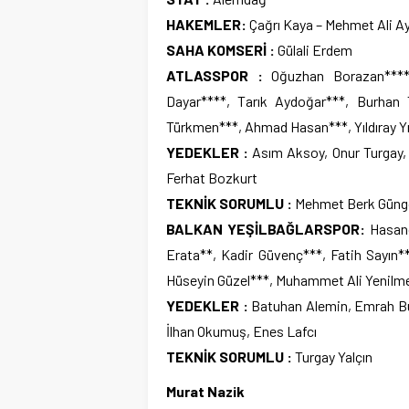
HAKEMLER:
Çağrı Kaya – Mehmet Ali A
SAHA KOMSERİ :
Gülali Erdem
ATLASSPOR :
Oğuzhan Borazan****, 
Dayar****, Tarık Aydoğar***, Burhan
Türkmen***, Ahmad Hasan***, Yıldıray Yı
YEDEKLER :
Asım Aksoy, Onur Turgay,
Ferhat Bozkurt
TEKNİK SORUMLU :
Mehmet Berk Güng
BALKAN YEŞİLBAĞLARSPOR:
Hasanc
Erata**, Kadir Güvenç***, Fatih Sayın*
Hüseyin Güzel***, Muhammet Ali Yenilm
YEDEKLER :
Batuhan Alemin, Emrah Bu
İlhan Okumuş, Enes Lafcı
TEKNİK SORUMLU :
Turgay Yalçın
Murat Nazik