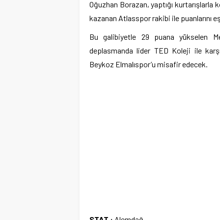
Oğuzhan Borazan, yaptığı kurtarışlarla 
kazanan Atlasspor rakibi ile puanlarını eşi
Bu galibiyetle 29 puana yükselen M
deplasmanda lider TED Koleji ile karş
Beykoz Elmalıspor’u misafir edecek.
STAT :
Alemdağ