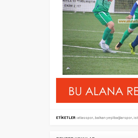
ETİKETLER:
atlasspor
,
balkan yeşilbağlarspor
,
is