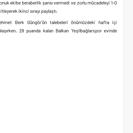
konuk ekibe beraberlik şansı vermedi ve zorlu mücadeleyi 1-0
tleyerek ikinci sırayı paylaştı.
ehmet Berk Güngör’ün talebeleri önümüzdeki hafta içi
ılaşırken, 29 puanda kalan Balkan Yeşilbağlarspor evinde