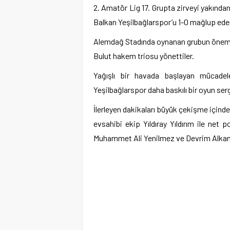
2. Amatör Lig 17. Grupta zirveyi yakından
Balkan Yeşilbağlarspor’u 1-0 mağlup edere
Alemdağ Stadında oynanan grubun öneml
Bulut hakem triosu yönettiler.
Yağışlı bir havada başlayan mücadel
Yeşilbağlarspor daha baskılı bir oyun serg
İlerleyen dakikaları büyük çekişme için
evsahibi ekip Yıldıray Yıldırım ile ne
Muhammet Ali Yenilmez ve Devrim Alkan’la