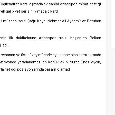
 ilgilendiren karşılaşmada ev sahibi Atlasspor, misafir ettiği
k galibiyet serisini 7 maça çıkardı.
i müsabakasını Çağrı Kaya, Mehmet Ali Aydemir ve Batuhan
enin ilk dakikalarına Atlasspor tutuk başlarken Balkan
iledi.
de oynanan ve üst düzey mücadeleye sahne olan karşılaşmada
t pozisyonda yararlanamazken konuk ekip Murat Enes Aydın,
 net gol pozisyonlarında başarılı olamadı.