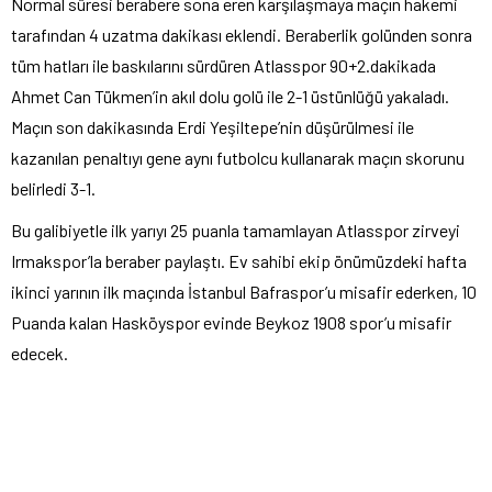
Normal süresi berabere sona eren karşılaşmaya maçın hakemi
tarafından 4 uzatma dakikası eklendi. Beraberlik golünden sonra
tüm hatları ile baskılarını sürdüren Atlasspor 90+2.dakikada
Ahmet Can Tükmen’in akıl dolu golü ile 2-1 üstünlüğü yakaladı.
Maçın son dakikasında Erdi Yeşiltepe’nin düşürülmesi ile
kazanılan penaltıyı gene aynı futbolcu kullanarak maçın skorunu
belirledi 3-1.
Bu galibiyetle ilk yarıyı 25 puanla tamamlayan Atlasspor zirveyi
Irmakspor’la beraber paylaştı. Ev sahibi ekip önümüzdeki hafta
ikinci yarının ilk maçında İstanbul Bafraspor’u misafir ederken, 10
Puanda kalan Hasköyspor evinde Beykoz 1908 spor’u misafir
edecek.