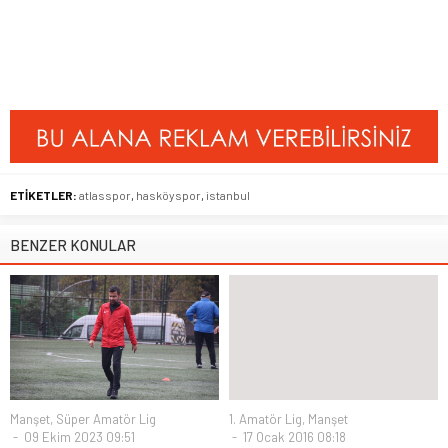
ETİKETLER:
atlasspor
,
hasköyspor
,
istanbul
BENZER KONULAR
Manşet
,
Süper Amatör Lig
1. Amatör Lig
,
Manşet
09 Ekim 2023 09:51
17 Ocak 2016 08:18