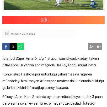
10 KASIM 2018 21:32
A
A
+
-
İstanbul Süper Amatör Lig 4.Grubun şampiyonluk adayı takımı
Atlasspor, ilk yarının son maçında Hasköyspor’u misafir etti.
Konuk ekip Hasköyspor üstünlüğü yakalamasına rağmen
mücadeleyi bırakmayan Atlasspor, uzatma dakikalarında bulduğu
gollerle rakibini 3-1 mağlup etmeyi başardı.
Gülsuyu Asım Kara Stadında oynanan mücadeleye mutlak 3 puan
parolası ile çıkan ev sahibi ekip maça tutuk başladı. İstediği