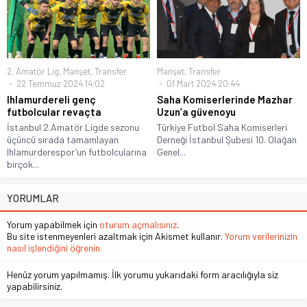
2. Amatör Lig
,
Manşet
,
Transfer
Manşet
,
Transfer
22 Temmuz 2024 14:02
01 Mart 2024 20:44
Ihlamurdereli genç
Saha Komiserlerinde Mazhar
futbolcular revaçta
Uzun’a güvenoyu
İstanbul 2.Amatör Ligde sezonu
Türkiye Futbol Saha Komiserleri
üçüncü sırada tamamlayan
Derneği İstanbul Şubesi 10. Olağan
Ihlamurderespor’un futbolcularına
Genel...
birçok...
YORUMLAR
Yorum yapabilmek için
oturum açmalısınız
.
Bu site istenmeyenleri azaltmak için Akismet kullanır.
Yorum verilerinizin
nasıl işlendiğini öğrenin.
Henüz yorum yapılmamış. İlk yorumu yukarıdaki form aracılığıyla siz
yapabilirsiniz.