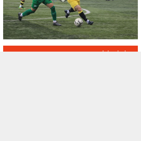
ETİKETLER:
alibeyköy parsellerspor
,
istanbul
,
istanbulspor kulubü
BENZER KONULAR