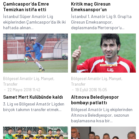
Çamlıcaspor’da Emre
Kritik maç Giresun
Temizkan istifa etti
Emeksanspor’un
İstanbul Süper Amatör Lig
İstanbul 1. Amatör Lig 9. Grup’ta
ekiplerinden Çamlıcaspor’da ilk iki
Giresun Emeksanspor,
haftada alınan...
deplasmanda Merterspor’u...
Bölgesel Amatör Lig
,
Manşet
,
Bölgesel Amatör Lig
,
Manşet
,
Transfer
Transfer
22 Mayıs 2018 11:42
19 Eylül 2016 15:05
Samet Mert Kulübünde kaldı
Altınova Belediyespor
bombayı patlattı
3. Lig ve Bölgesel Amatör Ligden
birçok takımın transfer etmek...
Bölgesel Amatör Lig ekiplerinden
Altınova Belediyespor, sezonun
başlamasına kısa bir...