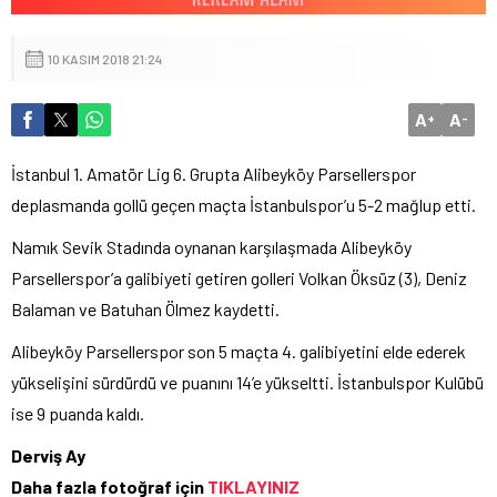
10 KASIM 2018 21:24
A
A
+
-
İstanbul 1. Amatör Lig 6. Grupta Alibeyköy Parsellerspor
deplasmanda gollü geçen maçta İstanbulspor’u 5-2 mağlup etti.
Namık Sevik Stadında oynanan karşılaşmada Alibeyköy
Parsellerspor’a galibiyeti getiren golleri Volkan Öksüz (3), Deniz
Balaman ve Batuhan Ölmez kaydetti.
Alibeyköy Parsellerspor son 5 maçta 4. galibiyetini elde ederek
yükselişini sürdürdü ve puanını 14’e yükseltti. İstanbulspor Kulübü
ise 9 puanda kaldı.
Derviş Ay
Daha fazla fotoğraf için
TIKLAYINIZ