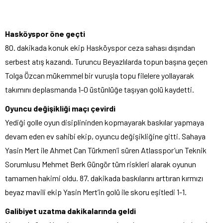
Hasköyspor öne geçti
80. dakikada konuk ekip Hasköyspor ceza sahası dışından
serbest atış kazandı. Turuncu Beyazlılarda topun başına geçen
Tolga Özcan mükemmel bir vuruşla topu filelere yollayarak
takımını deplasmanda 1-0 üstünlüğe taşıyan golü kaydetti.
Oyuncu değişikliği maçı çevirdi
Yediği golle oyun disiplininden kopmayarak baskılar yapmaya
devam eden ev sahibi ekip, oyuncu değişikliğine gitti. Sahaya
Yasin Mert ile Ahmet Can Türkmen’i süren Atlasspor’un Teknik
Sorumlusu Mehmet Berk Güngör tüm riskleri alarak oyunun
tamamen hakimi oldu. 87. dakikada baskılarını arttıran kırmızı
beyaz mavili ekip Yasin Mert’in golü ile skoru eşitledi 1-1.
Galibiyet uzatma dakikalarında geldi