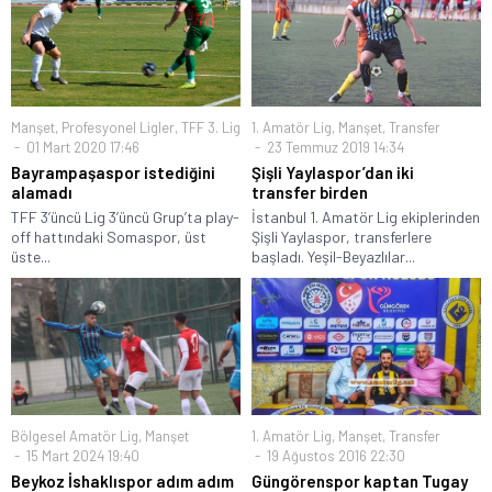
Manşet
,
Profesyonel Ligler
,
TFF 3. Lig
1. Amatör Lig
,
Manşet
,
Transfer
01 Mart 2020 17:46
23 Temmuz 2019 14:34
Bayrampaşaspor istediğini
Şişli Yaylaspor’dan iki
alamadı
transfer birden
TFF 3’üncü Lig 3’üncü Grup’ta play-
İstanbul 1. Amatör Lig ekiplerinden
off hattındaki Somaspor, üst
Şişli Yaylaspor, transferlere
üste...
başladı. Yeşil-Beyazlılar...
Bölgesel Amatör Lig
,
Manşet
1. Amatör Lig
,
Manşet
,
Transfer
15 Mart 2024 19:40
19 Ağustos 2016 22:30
Beykoz İshaklıspor adım adım
Güngörenspor kaptan Tugay