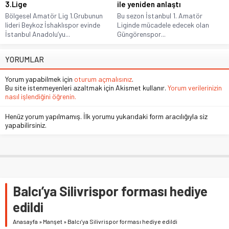
3.Lige
ile yeniden anlaştı
Bölgesel Amatör Lig 1.Grubunun
Bu sezon İstanbul 1. Amatör
lideri Beykoz İshaklıspor evinde
Liginde mücadele edecek olan
İstanbul Anadolu’yu...
Güngörenspor...
YORUMLAR
Yorum yapabilmek için
oturum açmalısınız
.
Bu site istenmeyenleri azaltmak için Akismet kullanır.
Yorum verilerinizin
nasıl işlendiğini öğrenin.
Henüz yorum yapılmamış. İlk yorumu yukarıdaki form aracılığıyla siz
yapabilirsiniz.
Balcı’ya Silivrispor forması hediye
edildi
Anasayfa
»
Manşet
»
Balcı’ya Silivrispor forması hediye edildi