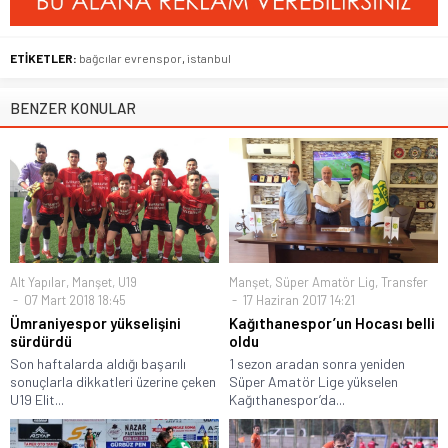
ETİKETLER:
bağcılar evrenspor
,
istanbul
BENZER KONULAR
Alt Yapılar
,
Manşet
,
U19
Manşet
,
Süper Amatör Lig
,
Transfer
07 Mart 2018 18:45
17 Haziran 2017 14:21
Ümraniyespor yükselişini
Kağıthanespor’un Hocası belli
sürdürdü
oldu
Son haftalarda aldığı başarılı
1 sezon aradan sonra yeniden
sonuçlarla dikkatleri üzerine çeken
Süper Amatör Lige yükselen
U19 Elit...
Kağıthanespor’da...