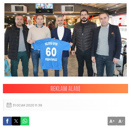
31 OCAK 2020 11:39
A
A
+
-