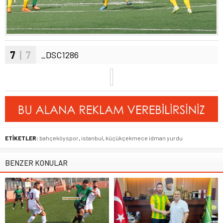
7
| 7
_DSC1286
ETİKETLER:
bahçeköyspor
,
istanbul
,
küçükçekmece idman yurdu
BENZER KONULAR