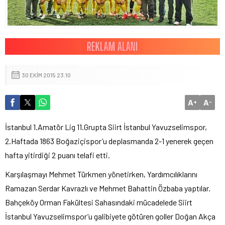
30 EKIM 2015 23:10
A
A
+
-
İstanbul 1.Amatör Lig 11.Grupta Siirt İstanbul Yavuzselimspor,
2.Haftada 1863 Boğaziçispor’u deplasmanda 2-1 yenerek geçen
hafta yitirdiği 2 puanı telafi etti.
Karşılaşmayı Mehmet Türkmen yönetirken, Yardımcılıklarını
Ramazan Serdar Kavrazlı ve Mehmet Bahattin Özbaba yaptılar.
Bahçeköy Orman Fakültesi Sahasındaki mücadelede Siirt
İstanbul Yavuzselimspor’u galibiyete götüren goller Doğan Akça