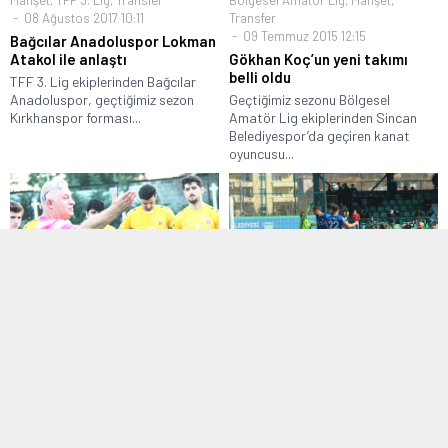
08 Ağustos 2017 10:11
Transfer
09 Temmuz 2015 12:15
Bağcılar Anadoluspor Lokman
Atakol ile anlaştı
Gökhan Koç’un yeni takımı
belli oldu
TFF 3. Lig ekiplerinden Bağcılar
Anadoluspor, geçtiğimiz sezon
Geçtiğimiz sezonu Bölgesel
Kırkhanspor forması...
Amatör Lig ekiplerinden Sincan
Belediyespor’da geçiren kanat
oyuncusu...
Manşet
,
Süper Amatör Lig
Manşet
,
TFF 3. Lig
31 Temmuz 2018 12:42
22 Şubat 2022 11:44
Beykoz 1908 sezonu açtı
Arnavutköy’ün zirve inadı
devam ediyor
İstanbul Süper Amatör Ligi
Takımlarından Beykoz 1908 A.Ş.
TFF 3. Lig 1. Grupta mücadele eden
Takımı merakla...
Arnavutköy Belediyespor evinde...