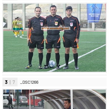
3
| 7
_DSC1266