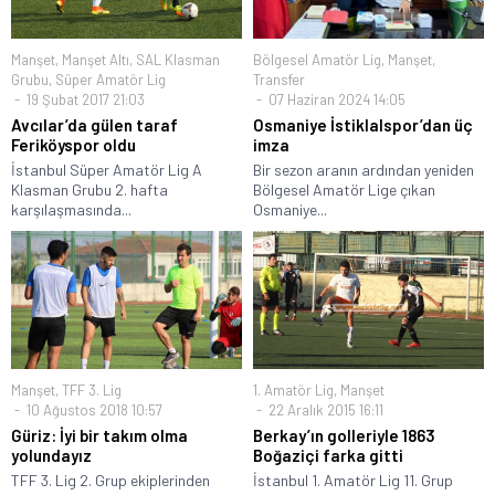
Manşet
,
Manşet Altı
,
SAL Klasman
Bölgesel Amatör Lig
,
Manşet
,
Grubu
,
Süper Amatör Lig
Transfer
19 Şubat 2017 21:03
07 Haziran 2024 14:05
Avcılar’da gülen taraf
Osmaniye İstiklalspor’dan üç
Feriköyspor oldu
imza
İstanbul Süper Amatör Lig A
Bir sezon aranın ardından yeniden
Klasman Grubu 2. hafta
Bölgesel Amatör Lige çıkan
karşılaşmasında...
Osmaniye...
Manşet
,
TFF 3. Lig
1. Amatör Lig
,
Manşet
10 Ağustos 2018 10:57
22 Aralık 2015 16:11
Güriz: İyi bir takım olma
Berkay’ın golleriyle 1863
yolundayız
Boğaziçi farka gitti
TFF 3. Lig 2. Grup ekiplerinden
İstanbul 1. Amatör Lig 11. Grup