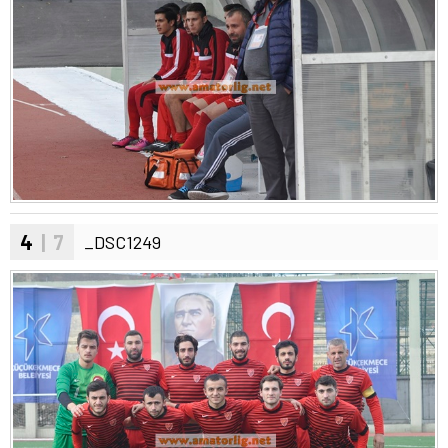
4
| 7
_DSC1249