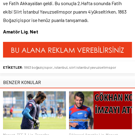
ve Fatih Akkaya’dan geldi. Bu sonuçla 2.Hafta sonunda Fatih
ekibi Siirt İstanbul Yavuzselimspor puanını 4’yükseltirken, 1863
Boğaziçispor ise henüz puanla tanışamadı.
Amatör Lig. Net
ETİKETLER:
1863 boğaziçispor
,
istanbul
,
siirt istanbul yavuzselimspor
BENZER KONULAR
Manşet
,
TFF 3. Lig
,
Transfer
Bölgesel Amatör Lig
,
Manşet
,