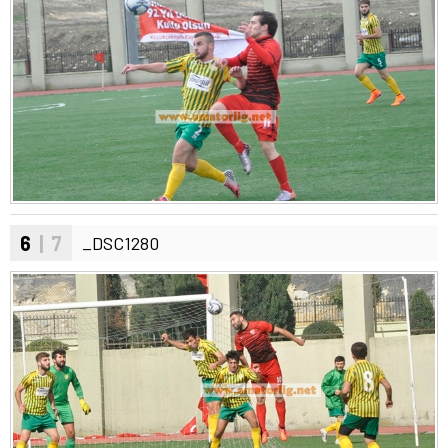
6
| 7
_DSC1280