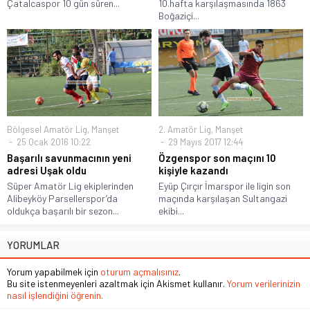
Çatalcaspor 10 gün süren...
10.hafta karşılaşmasında 1863
Boğaziçi...
Bölgesel Amatör Lig
,
Manşet
2. Amatör Lig
,
Manşet
25 Ocak 2016 10:22
29 Mayıs 2017 12:44
Başarılı savunmacının yeni
Özgenspor son maçını 10
adresi Uşak oldu
kişiyle kazandı
Süper Amatör Lig ekiplerinden
Eyüp Çırçır İmarspor ile ligin son
Alibeyköy Parsellerspor’da
maçında karşılaşan Sultangazi
oldukça başarılı bir sezon...
ekibi...
YORUMLAR
Yorum yapabilmek için
oturum açmalısınız
.
Bu site istenmeyenleri azaltmak için Akismet kullanır.
Yorum verilerinizin
nasıl işlendiğini öğrenin.