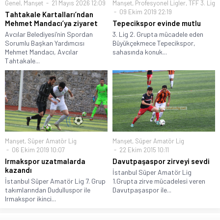
Genel
,
Manşet
21 Mayıs 2026 12:09
Manşet
,
Profesyonel Ligler
,
TFF 3. Lig
09 Ekim 2019 22:19
Tahtakale Kartalları’ndan
Mehmet Mandacı’ya ziyaret
Tepecikspor evinde mutlu
Avcılar Belediyesi’nin Spordan
3. Lig 2. Grupta mücadele eden
Sorumlu Başkan Yardımcısı
Büyükçekmece Tepecikspor,
Mehmet Mandacı, Avcılar
sahasında konuk...
Tahtakale...
Manşet
,
Süper Amatör Lig
Manşet
,
Süper Amatör Lig
06 Ekim 2019 10:07
22 Ekim 2015 10:11
Irmakspor uzatmalarda
Davutpaşaspor zirveyi sevdi
kazandı
İstanbul Süper Amatör Lig
İstanbul Süper Amatör Lig 7. Grup
1.Grupta zirve mücadelesi veren
takımlarından Dudulluspor ile
Davutpaşaspor ile...
Irmakspor ikinci...