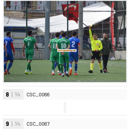
8
| 14
CSC_0066
9
| 14
CSC_0067