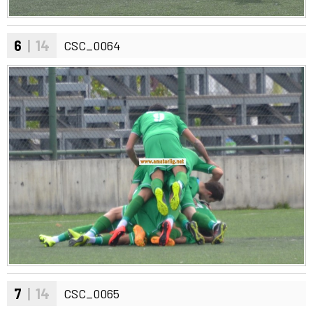
6
| 14
CSC_0064
7
| 14
CSC_0065