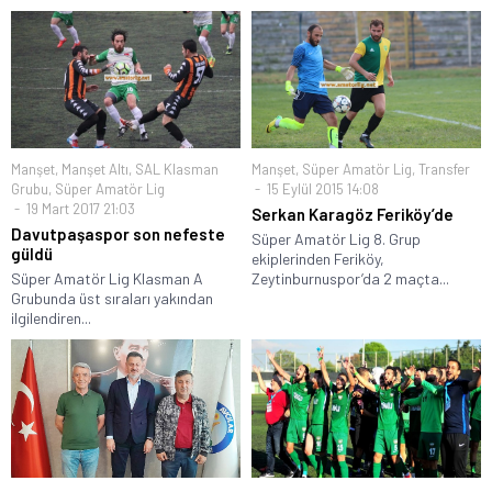
Manşet
,
Manşet Altı
,
SAL Klasman
Manşet
,
Süper Amatör Lig
,
Transfer
Grubu
,
Süper Amatör Lig
15 Eylül 2015 14:08
19 Mart 2017 21:03
Serkan Karagöz Feriköy’de
Davutpaşaspor son nefeste
Süper Amatör Lig 8. Grup
güldü
ekiplerinden Feriköy,
Süper Amatör Lig Klasman A
Zeytinburnuspor’da 2 maçta...
Grubunda üst sıraları yakından
ilgilendiren...