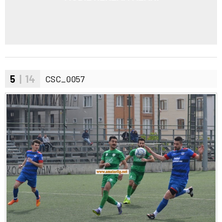
5
| 14
CSC_0057