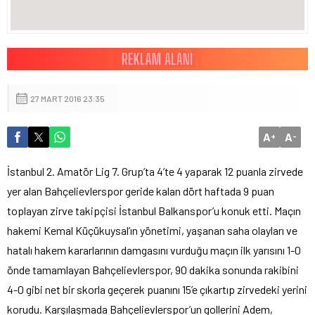
27 MART 2016 23:35
A
A
+
-
İstanbul 2. Amatör Lig 7. Grup’ta 4’te 4 yaparak 12 puanla zirvede
yer alan Bahçelievlerspor geride kalan dört haftada 9 puan
toplayan zirve takipçisi İstanbul Balkanspor’u konuk etti. Maçın
hakemi Kemal Küçükuysal’ın yönetimi, yaşanan saha olayları ve
hatalı hakem kararlarının damgasını vurduğu maçın ilk yarısını 1-0
önde tamamlayan Bahçelievlerspor, 90 dakika sonunda rakibini
4-0 gibi net bir skorla geçerek puanını 15’e çıkartıp zirvedeki yerini
korudu. Karşılaşmada Bahçelievlerspor’un gollerini Adem,