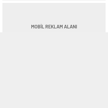
MOBİL REKLAM ALANI
2
| 3
besiktas-kadin-futbol-takimi-kadinlar-2-
liginin-bitimine-4-hafta