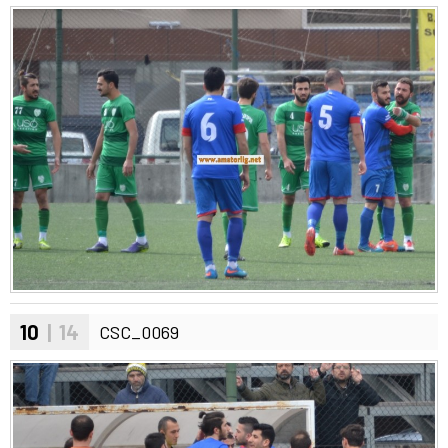
10
| 14
CSC_0069