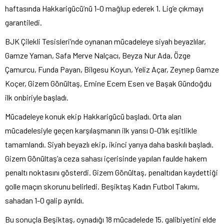
haftasında Hakkarigücü’nü 1-0 mağlup ederek 1. Lig’e çıkmayı
garantiledi.
BJK Çilekli Tesisleri’nde oynanan mücadeleye siyah beyazlılar,
Gamze Yaman, Safa Merve Nalçacı, Beyza Nur Ada, Özge
Çamurcu, Funda Payan, Bilgesu Koyun, Yeliz Açar, Zeynep Gamze
Koçer, Gizem Gönültaş, Emine Ecem Esen ve Başak Gündoğdu
ilk onbiriyle başladı.
Mücadeleye konuk ekip Hakkarigücü başladı. Orta alan
mücadelesiyle geçen karşılaşmanın ilk yarısı 0-0’lık eşitlikle
tamamlandı. Siyah beyazlı ekip, ikinci yarıya daha baskılı başladı.
Gizem Gönültaş’a ceza sahası içerisinde yapılan faulde hakem
penaltı noktasını gösterdi. Gizem Gönültaş, penaltıdan kaydettiği
golle maçın skorunu belirledi. Beşiktaş Kadın Futbol Takımı,
sahadan 1-0 galip ayrıldı.
Bu sonuçla Beşiktaş, oynadığı 18 mücadelede 15. galibiyetini elde