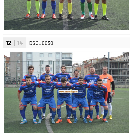
12
| 14
DSC_0030