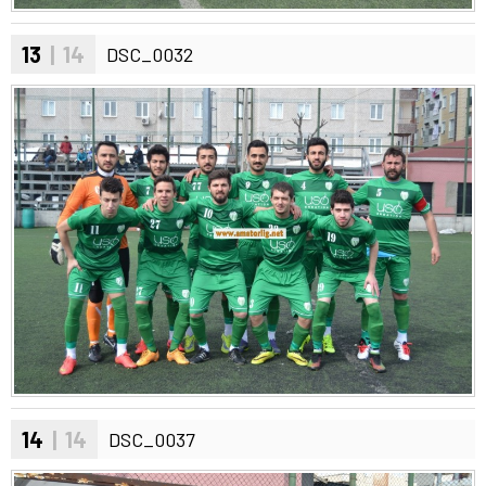
13
| 14
DSC_0032
14
| 14
DSC_0037