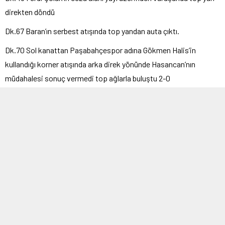
direkten döndü
Dk.67 Baran’ın serbest atışında top yandan auta çıktı.
Dk.70 Sol kanattan Paşabahçespor adına Gökmen Halis’in
kullandığı korner atışında arka direk yönünde Hasancan’nın
müdahalesi sonuç vermedi top ağlarla buluştu 2-0
Talip Ercan (ER-HA Beykoz)
ETİKETLER:
1453 trabzonspor
,
istanbul
,
paşabahçespor
BENZER KONULAR