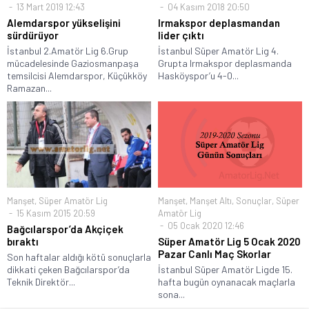
13 Mart 2019 12:43
04 Kasım 2018 20:50
Alemdarspor yükselişini
Irmakspor deplasmandan
sürdürüyor
lider çıktı
İstanbul 2.Amatör Lig 6.Grup
İstanbul Süper Amatör Lig 4.
mücadelesinde Gaziosmanpaşa
Grupta Irmakspor deplasmanda
temsilcisi Alemdarspor, Küçükköy
Hasköyspor’u 4-0...
Ramazan...
Manşet
,
Süper Amatör Lig
Manşet
,
Manşet Altı
,
Sonuçlar
,
Süper
15 Kasım 2015 20:59
Amatör Lig
05 Ocak 2020 12:46
Bağcılarspor’da Akçiçek
bıraktı
Süper Amatör Lig 5 Ocak 2020
Pazar Canlı Maç Skorlar
Son haftalar aldığı kötü sonuçlarla
dikkati çeken Bağcılarspor’da
İstanbul Süper Amatör Ligde 15.
Teknik Direktör...
hafta bugün oynanacak maçlarla
sona...