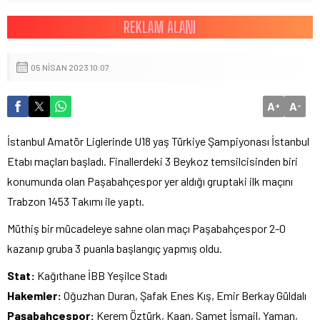
05 NISAN 2023 10:07
A
A
+
-
İstanbul Amatör Liglerinde U18 yaş Türkiye Şampiyonası İstanbul
Etabı maçları başladı. Finallerdeki 3 Beykoz temsilcisinden biri
konumunda olan Paşabahçespor yer aldığı gruptaki ilk maçını
Trabzon 1453 Takımı ile yaptı.
Müthiş bir mücadeleye sahne olan maçı Paşabahçespor 2-0
kazanıp gruba 3 puanla başlangıç yapmış oldu.
Stat:
Kağıthane İBB Yeşilce Stadı
Hakemler:
Oğuzhan Duran, Şafak Enes Kış, Emir Berkay Güldalı
Paşabahçespor:
Kerem Öztürk, Kaan, Samet İsmail, Yaman,