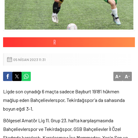
05 NISAN 2023 11:31
A
A
+
-
Ligde son oynadığı 6 maçta sadece Bayburt 1918’i hükmen
mağlup eden Bahçelievlerspor, Tekirdağspor’a da sahasında
boyun eğdi 3-1.
Bölgesel Amatör Lig 11. Grup 23. hafta karşılaşmasında
Bahçelievlerspor ve Tekirdağspor, GSB Bahçelievler İl Özel
Stadında karşılaştı. Karşılaşmayı İsa Mammadov, Yasin Şen ve