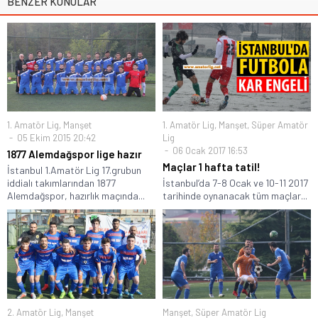
BENZER KONULAR
1. Amatör Lig
,
Manşet
1. Amatör Lig
,
Manşet
,
Süper Amatör
05 Ekim 2015 20:42
Lig
06 Ocak 2017 16:53
1877 Alemdağspor lige hazır
Maçlar 1 hafta tatil!
İstanbul 1.Amatör Lig 17.grubun
iddialı takımlarından 1877
İstanbul’da 7-8 Ocak ve 10-11 2017
Alemdağspor, hazırlık maçında...
tarihinde oynanacak tüm maçlar...
2. Amatör Lig
,
Manşet
Manşet
,
Süper Amatör Lig