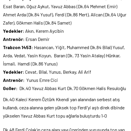
Esat Baran, Oğuz Aykut, Yavuz Abbas (Dk.64 Mehmet Emir)
Ahmet Arda (Dk.84 Yusuf), Ferdi (Dk.86 Mert), Alican (Dk.64 Uğur
Zafer), Gökmen Halis (Dk.84 Samet)
Yedekler:
Akın, Kerem Aycibin
Antrenör:
Ersan Demir
Trabzon 1453:
Hasancan, Yiğit, Muhammed Dk.84 Bilal) Yusuf,
Arda, Vedat, Yasin Koyun, Baran (Dk. 73 Yasin Atalay) Hünkar,
İsmail, Hamdi (Dk.86 Yunus)
Yedekler:
Cevat, Bilal, Yunus, Berkay, Ali Arif
Antrenör:
Yunus Emre Cici
Goller:
Dk.40 Yavuz Abbas Kurt Dk.70 Gökmen Halis Resuloğlu
Dk.40 Kaleci Kerem Öztürk Kkendi yarı alanından serbest atış
kullandı, ceza alanına gelen yüksek top Ferdi’yi aştı direk dibinde
yükselen Yavuz Abbas Kurt topu ağlarla buluşturdu 1-0
Dk.48 Ferdi Çolak’ın ceza alanı yayı üzerinden vuruşunda top yan