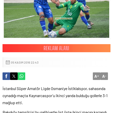
05 KASIM 2016 22:43
A
A
+
-
İstanbul Süper Amatör Ligde Osmaniye İstiklalspor, sahasında
oynadığı maçta Kaynarcaspor’u ikinci yarıda bulduğu gollerle 3-1
mağlup etti.
Bakırköy temsilcisi bu galibiyetle üst üste ikinci maçını kazandı