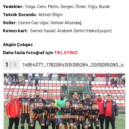
Yedekler:
Tolga, Cem, Metin, Sergen, Ömer, Yiğiy, Burak
Teknik Sorumlu:
Ahmet Bilgin
Goller:
Cemre Can Uğur, Serkan Altundağ
Kırmızı kart:
Samet Sarıail, Ataberk Demir (Haksöyspor)
Akgün Çokgez
Daha fazla fotoğraf için
TIKLAYINIZ
1
| 5
14954377_1782064305395284_2009265090_o