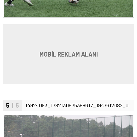
MOBİL REKLAM ALANI
5
| 5
14924083_1782130975388617_1947612082_o