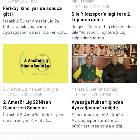
15 Mart 2026 11:56
Altı
,
Transfer
04 Ekim 2017 21:59
Feriköy ikinci yarıda sonuca
gitti
Şile Yıldızspor’a İngiltere 2.
Liginden golcü
İstanbul Süper Amatör Lig 24.
hafta karşılaşmasında
Bölgesel Amatör Lig ekiplerinden
Ayazağaspor sahasında Feriköy’...
Şile Yıldızspor, İngiltere 2.Lig
ekiplerinde forma...
2. Amatör Lig
,
Manşet
,
Sonuçlar
Manşet
,
Süper Amatör Lig
22 Nisan 2017 23:55
09 Kasım 2015 17:53
2. Amatör Lig 22 Nisan
Ayazağa Muhtarlığından
Cumartesi Sonuçları
Ayazağaspor’a müjde
İstanbul 2. Amatör Ligde heyecan
Süper Amatör Lig 3. Grup’ta
devam ediyor. 2, 4, 6 ,8,...
Ayazağaspor taraftarıyla
bütünleştikten sonra aldığı...