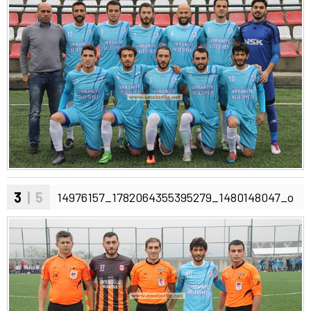
3
| 5
14976157_1782064355395279_1480148047_o