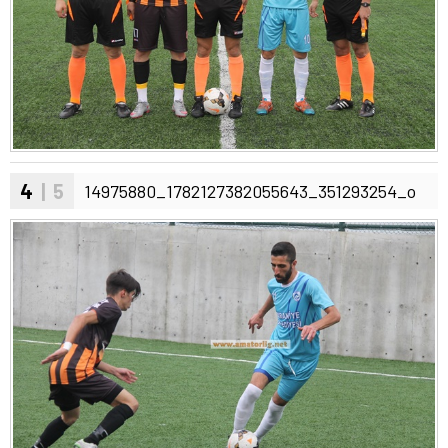
4
| 5
14975880_1782127382055643_351293254_o