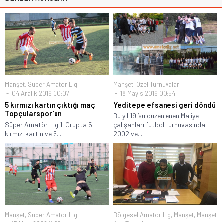
Manşet
,
Süper Amatör Lig
Manşet
,
Özel Turnuvalar
04 Aralık 2016 00:07
18 Mayıs 2016 00:54
5 kırmızı kartın çıktığı maç
Yeditepe efsanesi geri döndü
Topçularspor’un
Bu yıl 19.’su düzenlenen Maliye
Süper Amatör Lig 1. Grupta 5
çalışanları futbol turnuvasında
kırmızı kartın ve 5...
2002 ve...
Manşet
,
Süper Amatör Lig
Bölgesel Amatör Lig
,
Manşet
,
Manşet