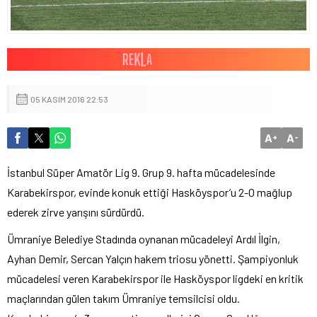
05 KASIM 2016 22:53
A
A
+
-
İstanbul Süper Amatör Lig 9. Grup 9. hafta mücadelesinde
Karabekirspor, evinde konuk ettiği Hasköyspor’u 2-0 mağlup
ederek zirve yarışını sürdürdü.
Ümraniye Belediye Stadında oynanan mücadeleyi Ardıl İlgin,
Ayhan Demir, Sercan Yalçın hakem triosu yönetti. Şampiyonluk
mücadelesi veren Karabekirspor ile Hasköyspor ligdeki en kritik
maçlarından gülen takım Ümraniye temsilcisi oldu.