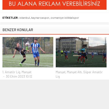
ETİKETLER:
istanbul
,
kaynarcaspor
,
osmaniye istiklalspor
BENZER KONULAR
1. Amatör Lig
,
Manşet
Manşet
,
Manşet Altı
,
Süper Amatör
30 Ekim 2023 10:12
Lig
01 Ocak 2017 22:11
Çekmeköy Çarşıspor sezona
galibiyetle başladı
Küçükköyspor Klasman
Grubunda
İstanbul 1.Amatör Lig 14.Grupta
sezona şampiyonluk parolası ile
İstanbul Süper Amatör Lig 2. Grup
başlayan Çekmeköy...
mücadelesi Selimiyespor, kendi
evinde...