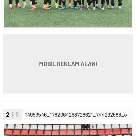
MOBİL REKLAM ALANI
2
| 5
14963546_1782064268728621_744292688_o