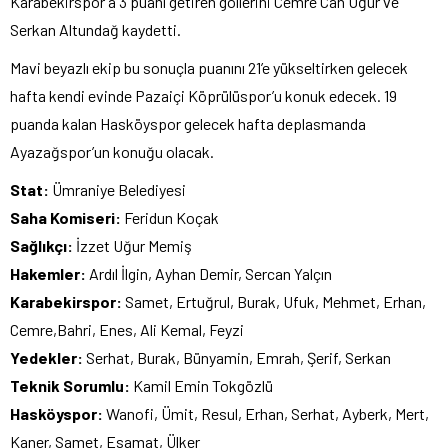
Karabekirspor’a 3 puanı getiren gollerini Cemre Can Uğur ve
Serkan Altundağ kaydetti.
Mavi beyazlı ekip bu sonuçla puanını 21’e yükseltirken gelecek
hafta kendi evinde Pazaiçi Köprülüspor’u konuk edecek. 19
puanda kalan Hasköyspor gelecek hafta deplasmanda
Ayazağspor’un konuğu olacak.
Stat:
Ümraniye Belediyesi
Saha Komiseri:
Feridun Koçak
Sağlıkçı:
İzzet Uğur Memiş
Hakemler:
Ardıl İlgin, Ayhan Demir, Sercan Yalçın
Karabekirspor:
Samet, Ertuğrul, Burak, Ufuk, Mehmet, Erhan,
Cemre,Bahri, Enes, Ali Kemal, Feyzi
Yedekler:
Serhat, Burak, Bünyamin, Emrah, Şerif, Serkan
Teknik Sorumlu:
Kamil Emin Tokgözlü
Hasköyspor:
Wanofi, Ümit, Resul, Erhan, Serhat, Ayberk, Mert,
Kaner, Samet, Esamat, Ülker