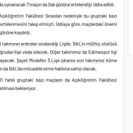
a oynanacak 7 maçın da Salı gününe ertelendiği iddia edildi.
Açıköğretim Fakültesi Sınavları nedeniyle bu gruptaki bazı
 ertelenmesini talep etmişti. İddiaya göre, maçlardaki önemi
 gününe kaydırdı.
 takımının ardından sıralandığı Ligde, BAL’ın müthiş statüsü
oğrudan lige veda edecek. Diğer takımımız da Edirnespor ligi
nayacak. Şayet Modafen 3.Lige çıkarsa son takımımız küme
on da BAL’da mücadele etme hakkına sahip olacak.
 farklı gruptaki bazı maçların da Açıköğretim Fakültesi
atılması bekleniyor.