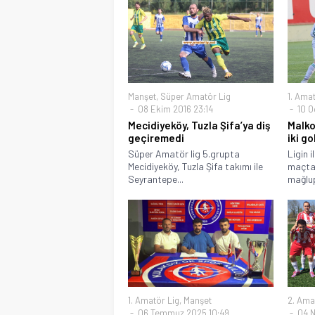
Manşet
,
Süper Amatör Lig
1. Amat
08 Ekim 2016 23:14
10 O
Mecidiyeköy, Tuzla Şifa’ya diş
Malko
geçiremedi
iki go
Süper Amatör lig 5.grupta
Ligin 
Mecidiyeköy, Tuzla Şifa takımı ile
maçta 
Seyrantepe...
mağlup
1. Amatör Lig
,
Manşet
2. Ama
06 Temmuz 2025 10:49
04 N