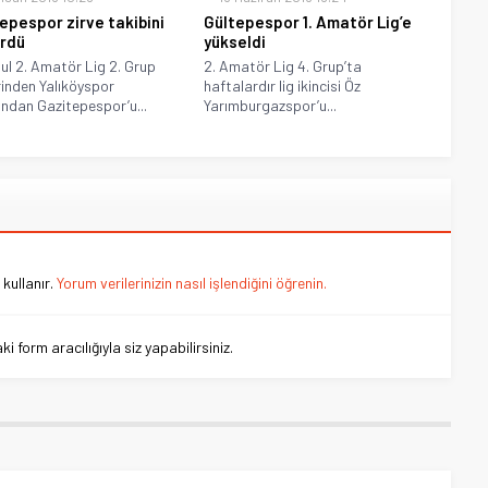
epespor zirve takibini
Gültepespor 1. Amatör Lig’e
rdü
yükseldi
ul 2. Amatör Lig 2. Grup
2. Amatör Lig 4. Grup’ta
rinden Yalıköyspor
haftalardır lig ikincisi Öz
ndan Gazitepespor’u...
Yarımburgazspor’u...
kullanır.
Yorum verilerinizin nasıl işlendiğini öğrenin.
 form aracılığıyla siz yapabilirsiniz.