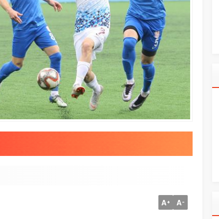
A
A
+
-