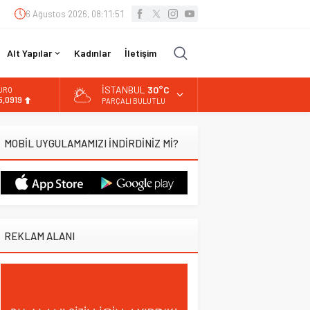
6 Ağustos 2026, 08:11:51
Alt Yapılar
Kadınlar
İletişim
İSTANBUL
30°C
URO
5,0919
PARÇALI BULUTLU
LTIN
.525,81
MOBİL UYGULAMAMIZI İNDİRDİNİZ Mİ?
İST
3.703,13
OLAR
7,5932
REKLAM ALANI