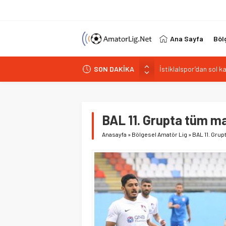
Ana Sayfa
Böl
İstiklalspor’dan sol 
SON DAKİKA
Paşabahçespor’da spor
İstanbul Gençlerbirliğ
Vardarspor teknik eki
BAL 11. Grupta tüm ma
Kuzeyin Kaplanları Kay
Anasayfa
»
Bölgesel Amatör Lig
»
BAL 11. Grup