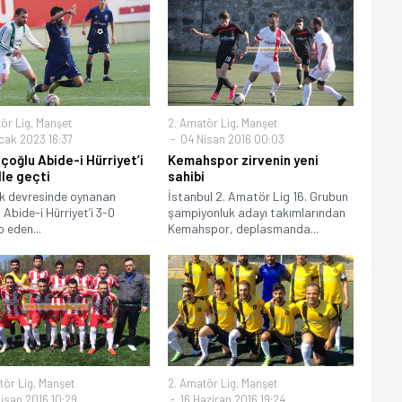
ör Lig
,
Manşet
2. Amatör Lig
,
Manşet
cak 2023 16:37
04 Nisan 2016 00:03
çoğlu Abide-i Hürriyet’i
Kemahspor zirvenin yeni
lle geçti
sahibi
ilk devresinde oynanan
İstanbul 2. Amatör Lig 16. Grubun
Abide-i Hürriyet’i 3-0
şampiyonluk adayı takımlarından
 eden...
Kemahspor, deplasmanda...
tör Lig
,
Manşet
2. Amatör Lig
,
Manşet
isan 2016 10:29
16 Haziran 2016 19:24