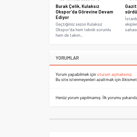
Burak Çelik, Kulaksız
Gazit
Okspor’da Görevine Devam
sürdü
Ediyor
İstanb
Geçtiğimiz sezon Kulaksız
ekiple
Okspor’da hem teknik sorumlu
sahası
hem de takım...
YORUMLAR
Yorum yapabilmek için
oturum açmalısınız
.
Bu site istenmeyenleri azaltmak için Akismet 
Henüz yorum yapılmamış. İlk yorumu yukarıdaki