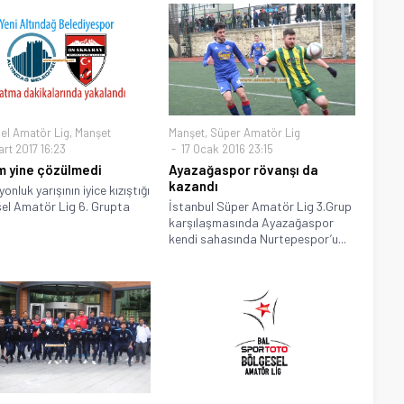
el Amatör Lig
,
Manşet
Manşet
,
Süper Amatör Lig
rt 2017 16:23
17 Ocak 2016 23:15
 yine çözülmedi
Ayazağaspor rövanşı da
kazandı
nluk yarışının iyice kızıştığı
el Amatör Lig 6. Grupta
İstanbul Süper Amatör Lig 3.Grup
karşılaşmasında Ayazağaspor
kendi sahasında Nurtepespor’u...