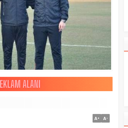
A
A
+
-