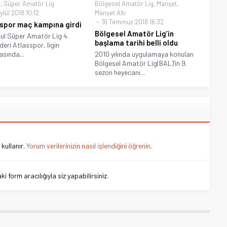
t
,
Süper Amatör Lig
Bölgesel Amatör Lig
,
Manşet
,
lül 2018 10:12
Manşet Altı
16 Temmuz 2018 16:32
spor maç kampına girdi
Bölgesel Amatör Lig’in
ul Süper Amatör Lig 4.
başlama tarihi belli oldu
deri Atlasspor, ligin
asında...
2010 yılında uygulamaya konulan
Bölgesel Amatör Lig(BAL)’in 9.
sezon heyecanı...
kullanır.
Yorum verilerinizin nasıl işlendiğini öğrenin.
 form aracılığıyla siz yapabilirsiniz.