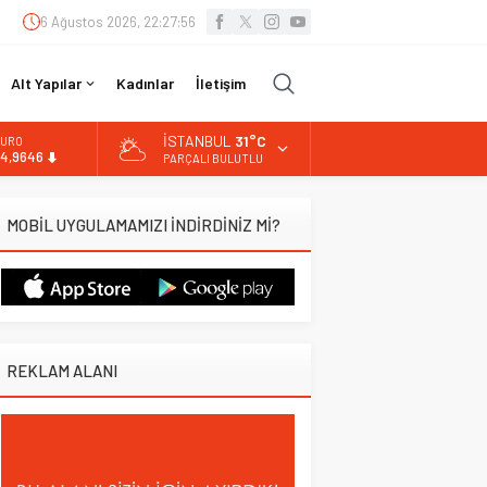
6 Ağustos 2026, 22:27:57
Alt Yapılar
Kadınlar
İletişim
İSTANBUL
31°C
URO
4,9646
PARÇALI BULUTLU
LTIN
.488,95
MOBİL UYGULAMAMIZI İNDİRDİNİZ Mİ?
İST
3.798,82
OLAR
7,5939
REKLAM ALANI