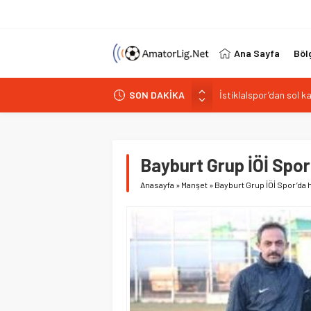
Ana Sayfa
Böl
İstiklalspor’dan sol 
SON DAKİKA
Paşabahçespor’da spor
İstanbul Gençlerbirliğ
Vardarspor teknik eki
Bayburt Grup İÖİ Spor’
Kuzeyin Kaplanları Kay
Anasayfa
»
Manşet
»
Bayburt Grup İÖİ Spor’da h