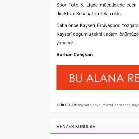
Spor Toto 3. Ligde mücadelede eden Ba
direktörü Sebahattin Tekin oldu.
Daha önce Kayseri Erciyespor, Yozgatsp
Kayseri doğumlu teknik adam, önümüzdeki
yapacak.
Burhan Çalışkan
ETİKETLER:
bayburt
,
bayburt özel idarespor
,
bay
BENZER KONULAR