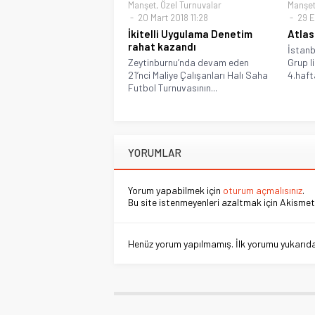
Manşet
,
Özel Turnuvalar
Manşe
20 Mart 2018 11:28
29 Ey
İkitelli Uygulama Denetim
Atlas
rahat kazandı
İstanb
Zeytinburnu’nda devam eden
Grup li
21’nci Maliye Çalışanları Halı Saha
4.haft
Futbol Turnuvasının...
YORUMLAR
Yorum yapabilmek için
oturum açmalısınız
.
Bu site istenmeyenleri azaltmak için Akismet 
Henüz yorum yapılmamış. İlk yorumu yukarıdaki