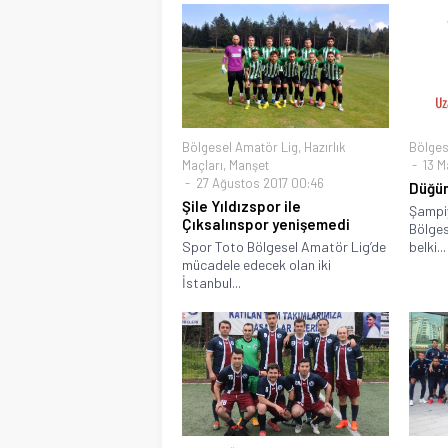
Bölgesel Amatör Lig
,
Hazırlık
Bölges
Maçları
,
Manşet
13 Ma
27 Ağustos 2017 00:46
Düğüm
Şile Yıldızspor ile
Şampiyo
Çıksalınspor yenişemedi
Bölges
Spor Toto Bölgesel Amatör Lig’de
belki...
mücadele edecek olan iki
İstanbul...