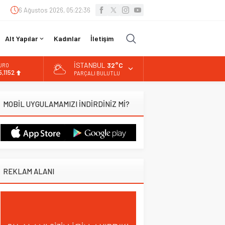
6 Ağustos 2026, 05:22:37
Alt Yapılar
Kadınlar
İletişim
İSTANBUL
32°C
URO
5,1152
PARÇALI BULUTLU
LTIN
.529,72
MOBİL UYGULAMAMIZI İNDİRDİNİZ Mİ?
İST
3.703,13
OLAR
7,5844
REKLAM ALANI