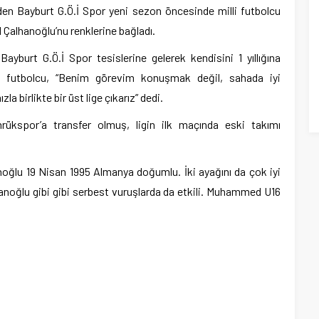
den Bayburt G.Ö.İ Spor yeni sezon öncesinde milli futbolcu
alhanoğlu’nu renklerine bağladı.
Bayburt G.Ö.İ Spor tesislerine gelerek kendisini 1 yıllığına
i futbolcu, “Benim görevim konuşmak değil, sahada iyi
 birlikte bir üst lige çıkarız” dedi.
kspor’a transfer olmuş, ligin ilk maçında eski takımı
lu 19 Nisan 1995 Almanya doğumlu. İki ayağını da çok iyi
anoğlu gibi gibi serbest vuruşlarda da etkili. Muhammed U16