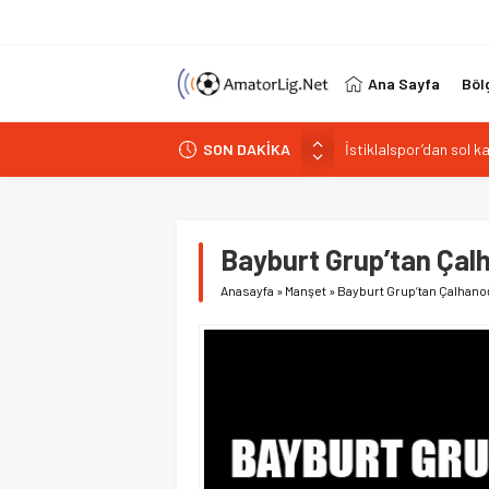
Ana Sayfa
Böl
İstiklalspor’dan sol 
SON DAKİKA
Paşabahçespor’da spor
İstanbul Gençlerbirliğ
Vardarspor teknik eki
Bayburt Grup’tan Çal
Kuzeyin Kaplanları Kay
Anasayfa
»
Manşet
»
Bayburt Grup’tan Çalhan