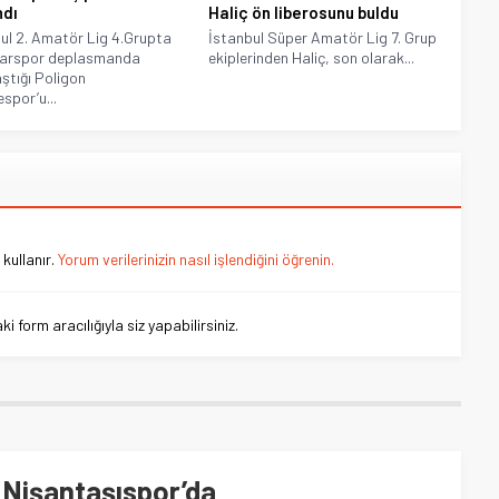
dı
Haliç ön liberosunu buldu
ul 2. Amatör Lig 4.Grupta
İstanbul Süper Amatör Lig 7. Grup
arspor deplasmanda
ekiplerinden Haliç, son olarak...
aştığı Poligon
espor’u...
kullanır.
Yorum verilerinizin nasıl işlendiğini öğrenin.
 form aracılığıyla siz yapabilirsiniz.
 Nişantaşıspor’da