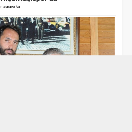
antaşıspor’da