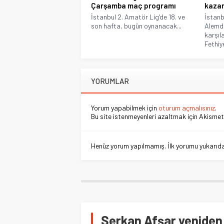
Çarşamba maç programı
kazan
İstanbul 2. Amatör Lig’de 18. ve
İstanb
son hafta, bugün oynanacak...
Alemd
karşıl
Fethiy
YORUMLAR
Yorum yapabilmek için
oturum açmalısınız
.
Bu site istenmeyenleri azaltmak için Akismet 
Henüz yorum yapılmamış. İlk yorumu yukarıdaki
Serkan Afşar yeniden