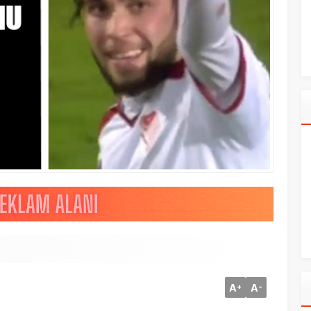
A
A
+
-