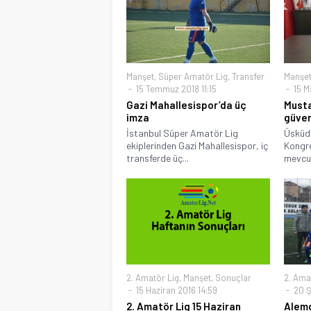
Manşet
,
Süper Amatör Lig
,
Transfer
Manşe
15 Temmuz 2018 11:15
15 M
Gazi Mahallesispor’da üç
Musta
imza
güve
İstanbul Süper Amatör Lig
Üsküda
ekiplerinden Gazi Mahallesispor, iç
Kongre
transferde üç...
mevcut
2. Amatör Lig
,
Manşet
,
Sonuçlar
2. Ama
15 Haziran 2016 14:59
20 Ş
2. Amatör Lig 15 Haziran
Alemd