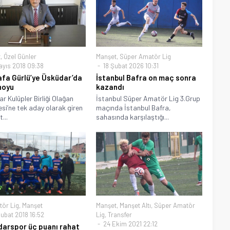
t
,
Özel Günler
Manşet
,
Süper Amatör Lig
ayıs 2018 09:38
18 Şubat 2026 10:31
fa Gürlü’ye Üsküdar’da
İstanbul Bafra on maç sonra
noyu
kazandı
r Kulüpler Birliği Olağan
İstanbul Süper Amatör Lig 3.Grup
si’ne tek aday olarak giren
maçında İstanbul Bafra,
...
sahasında karşılaştığı...
tör Lig
,
Manşet
Manşet
,
Manşet Altı
,
Süper Amatör
ubat 2018 16:52
Lig
,
Transfer
24 Ekim 2021 22:12
arspor üç puanı rahat